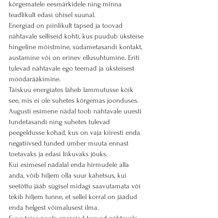
kõrgematele eesmärkidele ning minna 
teadlikult edasi ühisel suunal. 
Energiad on piinlikult täpsed ja toovad 
nähtavale selliseid kohti, kus puudub üksteise 
hingeline mõistmine, südametasandi kontakt, 
austamine või on erinev ellusuhtumine. Eriti 
tulevad nähtavale ego teemad ja üksteisest 
möödarääkimine.
Täiskuu energiates läheb lammutusse kõik 
see, mis ei ole suhetes kõrgemas joonduses.
Augusti esimene nädal toob nähtavale uuesti 
tundetasandi ning suhetes tulevad 
peegeldusse kohad, kus on vaja kiiresti enda 
negatiivsed tunded ümber muuta ennast 
toetavaks ja edasi liikuvaks jõuks. 
Kui esimesel nädalal enda hirmudele alla 
anda, võib hiljem olla suur kahetsus, kui 
seetõttu jääb sügisel midagi saavutamata või 
tekib hiljem tunne, et sellel korral on jäädud 
enda helgest võimalusest ilma. 