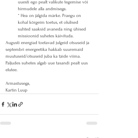
uuesti ego pealt valikute tegemise või 
hirmudele alla andmisega.
* Hea on jälgida märke. Praegu on 
kohal kõrgeim toetus, et olulised 
suhted saaksid avaneda ning ühised 
missioonid suhetes käivituda.
Augusti energiad toetavad julgeid otsuseid ja 
septembri energeetika hakkab suuremaid 
muutuseid/otsuseid juba ka täide viima.
Paljudes suhetes algab uue tasandi pealt uus 
elutee.
Armastusega,
Kartin Luup