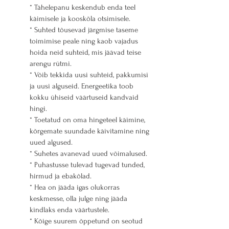
* Tähelepanu keskendub enda teel 
käimisele ja kooskõla otsimisele.
* Suhted tõusevad järgmise taseme 
toimimise peale ning kaob vajadus 
hoida neid suhteid, mis jäävad teise 
arengu rütmi.
* Võib tekkida uusi suhteid, pakkumisi 
ja uusi alguseid. Energeetika toob 
kokku ühiseid väärtuseid kandvaid 
hingi.
* Toetatud on oma hingeteel käimine, 
kõrgemate suundade käivitamine ning 
uued algused.
* Suhetes avanevad uued võimalused.
* Puhastusse tulevad tugevad tunded, 
hirmud ja ebakõlad.
* Hea on jääda igas olukorras 
keskmesse, olla julge ning jääda 
kindlaks enda väärtustele.
* Kõige suurem õppetund on seotud 