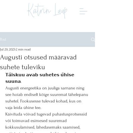
Katrin Luup
Post
Jul 29, 2023
2 min read
Augusti otsused määravad
suhete tuleviku
𝗧𝗮̈𝗶𝘀𝗸𝘂𝘂 𝗮𝘃𝗮𝗯 𝘀𝘂𝗵𝗲𝘁𝗲𝘀 𝘂̈𝗵𝗶𝘀𝗲 
𝘀𝘂𝘂𝗻𝗮.
Augusti energeetika on juuliga sarnane ning 
see hoiab endiselt kõige suuremat tähelepanu 
suhetel. Fookusesse tulevad kohad, kus on 
vaja leida ühine tee.
Käivituda võivad tugevad puhastusprotsessid 
või toimuvad esimesed suuremad 
kokkusulamised, lähedasemaks saamised, 