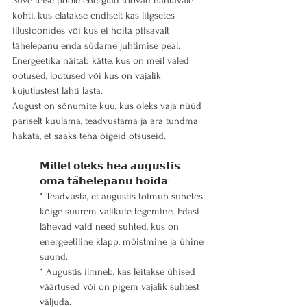
Suve teise poole energiad toovad nähtavale 
kohti, kus elatakse endiselt kas liigsetes 
illusioonides või kus ei hoita piisavalt 
tähelepanu enda südame juhtimise peal.
Energeetika näitab kätte, kus on meil valed 
ootused, lootused või kus on vajalik 
kujutlustest lahti lasta.
August on sõnumite kuu, kus oleks vaja nüüd 
päriselt kuulama, teadvustama ja ära tundma 
hakata, et saaks teha õigeid otsuseid.
𝗠𝗶𝗹𝗹𝗲𝗹 𝗼𝗹𝗲𝗸𝘀 𝗵𝗲𝗮 𝗮𝘂𝗴𝘂𝘀𝘁𝗶𝘀 
𝗼𝗺𝗮 𝘁𝗮̈𝗵𝗲𝗹𝗲𝗽𝗮𝗻𝘂 𝗵𝗼𝗶𝗱𝗮:
* Teadvusta, et augustis toimub suhetes 
kõige suurem valikute tegemine. Edasi 
lähevad vaid need suhted, kus on 
energeetiline klapp, mõistmine ja ühine 
suund.
* Augustis ilmneb, kas leitakse ühised 
väärtused või on pigem vajalik suhtest 
väljuda.