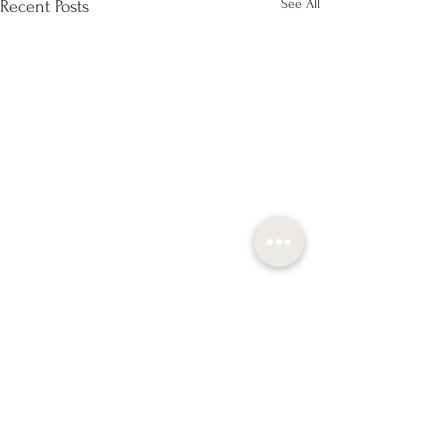
See All
Recent Posts
Liitu pühapäevase live