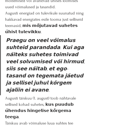
mõistmised või avanevad ühises loomises 
uued võimalused ja tasandid.  
Augusti energiad on tulevikule suunatud ning 
hakkavad energiates esile tooma just selliseid 
teemasid, 𝗺𝗶𝘀 𝗺𝗼̃𝗷𝘂𝘁𝗮𝘃𝗮𝗱 𝘀𝘂𝗵𝗲𝘁𝗲𝘀 
𝘂̈𝗵𝗶𝘀𝘁 𝘁𝘂𝗹𝗲𝘃𝗶𝗸𝗸𝘂.
𝗣𝗿𝗮𝗲𝗴𝘂 𝗼𝗻 𝘃𝗲𝗲𝗹 𝘃𝗼̃𝗶𝗺𝗮𝗹𝘂𝘀 
𝘀𝘂𝗵𝘁𝗲𝗶𝗱 𝗽𝗮𝗿𝗮𝗻𝗱𝗮𝗱𝗮. 𝗞𝘂𝗶 𝗮𝗴𝗮 
𝗻𝗮̈𝗶𝘁𝗲𝗸𝘀 𝘀𝘂𝗵𝗲𝘁𝗲𝘀 𝘁𝗼𝗶𝗺𝗶𝘃𝗮𝗱 
𝘃𝗲𝗲𝗹 𝘀𝗼𝗹𝘃𝘂𝗺𝗶𝘀𝗲𝗱 𝘃𝗼̃𝗶 𝗵𝗶𝗿𝗺𝘂𝗱, 
𝘀𝗶𝗶𝘀 𝘀𝗲𝗲 𝗻𝗮̈𝗶𝘁𝗮𝗯, 𝗲𝘁 𝗲𝗴𝗼-
𝘁𝗮𝘀𝗮𝗻𝗱 𝗼𝗻 𝘁𝗲𝗴𝗲𝗺𝗮𝘁𝗮 𝗷𝗮̈𝗲𝘁𝘂𝗱 
𝗷𝗮 𝘀𝗲𝗹𝗹𝗶𝘀𝗲𝗹 𝗷𝘂𝗵𝘂𝗹 𝗸𝗼̃𝗿𝗴𝗲𝗺 
𝗮𝗷𝗮𝗹𝗶𝗶𝗻 𝗲𝗶 𝗮𝘃𝗮𝗻𝗲.
Augusti täiskuu (1. august) toob nähtavale 
sellised kohad suhetes, 𝗸𝘂𝘀 𝗽𝘂𝘂𝗱𝘂𝗯 
𝘂̈𝗵𝗲𝗻𝗱𝘂𝘀 𝗵𝗶𝗻𝗴𝗲𝗹𝗶𝘀𝗲 𝗸𝗼̃𝗿𝗴𝗲𝗺𝗮 
𝘁𝗲𝗲𝗴𝗮.
Täiskuu avab võimaluse luua suhtes tee 