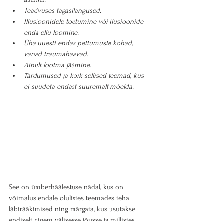
Teadvuses tagasilangused.
Illusioonidele toetumine või ilusioonide 
enda ellu loomine.
Üha uuesti endas pettumuste kohad, 
vanad traumahaavad.
Ainult lootma jäämine.
Tardumused ja kõik sellised teemad, kus 
ei suudeta endast suuremalt mõelda.
See on ümberhäälestuse nädal, kus on 
võimalus endale olulistes teemades teha 
läbirääkimised ning märgata, kus usutakse 
endiselt pigem välisesse jõusse ja millistes 