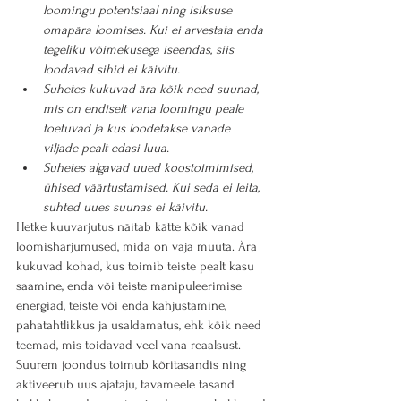
loomingu potentsiaal ning isiksuse 
omapära loomises. Kui ei arvestata enda 
tegeliku võimekusega iseendas, siis 
loodavad sihid ei käivitu.
Suhetes kukuvad ära kõik need suunad, 
mis on endiselt vana loomingu peale 
toetuvad ja kus loodetakse vanade 
viljade pealt edasi luua. 
Suhetes algavad uued koostoimimised, 
ühised väärtustamised. Kui seda ei leita, 
suhted uues suunas ei käivitu.
Hetke kuuvarjutus näitab kätte kõik vanad 
loomisharjumused, mida on vaja muuta. Ära 
kukuvad kohad, kus toimib teiste pealt kasu 
saamine, enda või teiste manipuleerimise 
energiad, teiste või enda kahjustamine, 
pahatahtlikkus ja usaldamatus, ehk kõik need 
teemad, mis toidavad veel vana reaalsust.
Suurem joondus toimub kõritasandis ning 
aktiveerub uus ajataju, tavameele tasand 