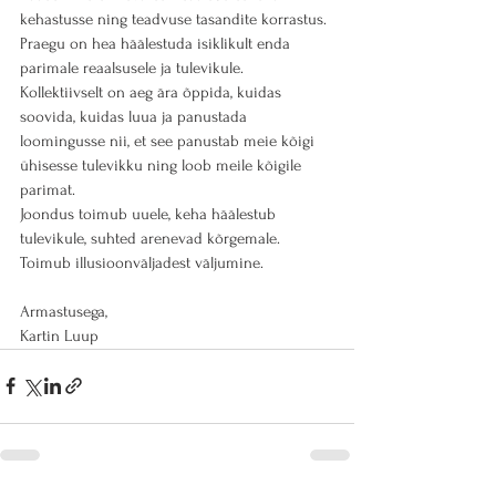
kehastusse ning teadvuse tasandite korrastus.
Praegu on hea häälestuda isiklikult enda 
parimale reaalsusele ja tulevikule.
Kollektiivselt on aeg ära õppida, kuidas 
soovida, kuidas luua ja panustada 
loomingusse nii, et see panustab meie kõigi 
ühisesse tulevikku ning loob meile kõigile 
parimat.
Joondus toimub uuele, keha häälestub 
tulevikule, suhted arenevad kõrgemale. 
Toimub illusioonväljadest väljumine.
Armastusega,
Kartin Luup