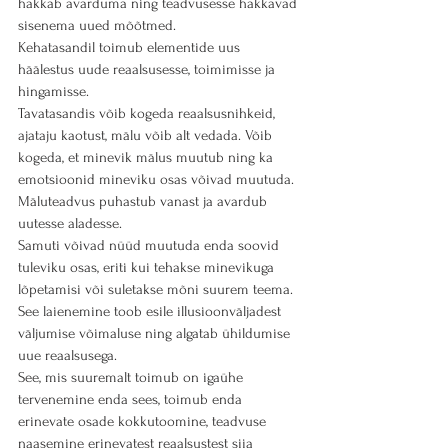
hakkab avarduma ning teadvusesse hakkavad 
sisenema uued mõõtmed.
Kehatasandil toimub elementide uus 
häälestus uude reaalsusesse, toimimisse ja 
hingamisse. 
Tavatasandis võib kogeda reaalsusnihkeid, 
ajataju kaotust, mälu võib alt vedada. Võib 
kogeda, et minevik mälus muutub ning ka 
emotsioonid mineviku osas võivad muutuda. 
Mäluteadvus puhastub vanast ja avardub 
uutesse aladesse.
Samuti võivad nüüd muutuda enda soovid 
tuleviku osas, eriti kui tehakse minevikuga 
lõpetamisi või suletakse mõni suurem teema.
See laienemine toob esile illusioonväljadest 
väljumise võimaluse ning algatab ühildumise 
uue reaalsusega.
See, mis suuremalt toimub on igaühe 
tervenemine enda sees, toimub enda 
erinevate osade kokkutoomine, teadvuse 
naasemine erinevatest reaalsustest siia 