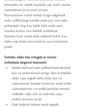
teemades on vajalik taastada usk enda väesse, 
väärtustesse ja loomise jõusse.
Kuuvarjutuse nädal näitab kõige selgemalt 
seda, millal keegi kaotab enda jõu, mis seda 
põhjustab ning kus tuleb teha enda sees 
muutus kohas, mis tekitab eraldatust.
Suhetes toob nädal esile selliseid kohti, kus 
oleks vaja tõsta oma teadvus uue toimimise 
peale.
Suhetes oleks hea märgata ja ümber 
mõtestada järgmisi teemasid:
Suhtes tulevad esile sellised teemakohad, 
kus on pidurdunud areng. Neis kohtades 
oleks vaja selgelt näha tõde, kus on 
valeootused, teistele lootmine, enda mitte 
väärtustamine või millal jäetakse ennast 
millestki välja, mis on tuleviku osas 
oluline loomise koht.
Esile hakkab tulema enda tegelik 