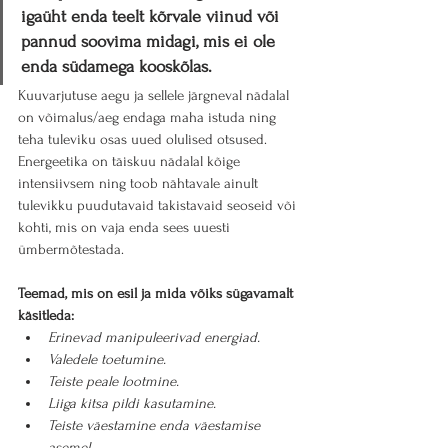
igaüht enda teelt kõrvale viinud või 
pannud soovima midagi, mis ei ole 
enda südamega kooskõlas.
Kuuvarjutuse aegu ja sellele järgneval nädalal 
on võimalus/aeg endaga maha istuda ning 
teha tuleviku osas uued olulised otsused.
Energeetika on täiskuu nädalal kõige 
intensiivsem ning toob nähtavale ainult 
tulevikku puudutavaid takistavaid seoseid või 
kohti, mis on vaja enda sees uuesti 
ümbermõtestada.
Teemad, mis on esil ja mida võiks sügavamalt 
käsitleda:
Erinevad manipuleerivad energiad.
Valedele toetumine.
Teiste peale lootmine.
Liiga kitsa pildi kasutamine.
Teiste väestamine enda väestamise 
asemel.