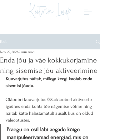
Katrin Luup
Post
Nov 22, 2023
2 min read
Enda jõu ja väe kokkukorjamine
ning sisemise jõu aktiveerimine
Kuuvarjutus näitab, millega keegi kaotab enda 
sisemist jõudu.
Oktoobri kuuvarjutus (28.oktoober) aktiveerib 
igaühes enda kohta tõe nägemise võime ning 
näitab kätte halastamatult ausalt, kus on oldud 
valeootustes.
Praegu on esil läbi aegade kõige 
manipuleerivamad energiad, mis on 