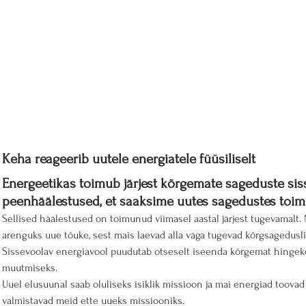
Keha reageerib uutele energiatele füüsiliselt
Energeetikas toimub järjest kõrgemate sageduste si
peenhäälestused, et saaksime uutes sagedustes toim
Sellised häälestused on toimunud viimasel aastal järjest tugevamalt
arenguks uue tõuke, sest mais laevad alla väga tugevad kõrgsagedusli
Sissevoolav energiavool puudutab otseselt iseenda kõrgemat hingek
muutmiseks.
Uuel elusuunal saab oluliseks isiklik missioon ja mai energiad toovad e
valmistavad meid ette uueks missiooniks.