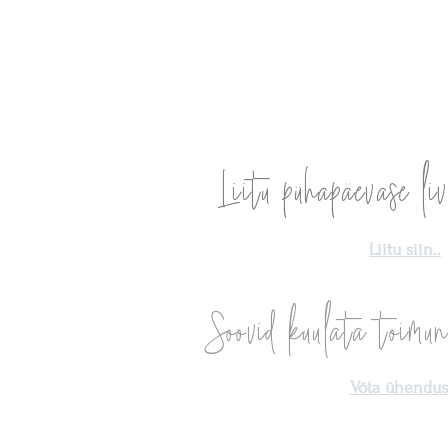
ngede ühinemine
8:8 portaal — Hinge tõde j
eksam!
Liitu pühapäevase liv
Liitu siin..
Soovid kuulata toimun
Võta ühendust