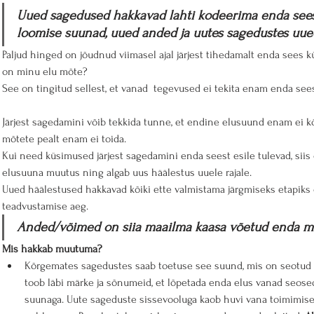
Uued sagedused hakkavad lahti kodeerima enda sees
loomise suunad, uued anded ja uutes sagedustes uue
Paljud hinged on jõudnud viimasel ajal järjest tihedamalt enda sees k
on minu elu mõte?
See on tingitud sellest, et vanad  tegevused ei tekita enam enda sees 
Järjest sagedamini võib tekkida tunne, et endine elusuund enam ei kõn
mõtete pealt enam ei toida. 
Kui need küsimused järjest sagedamini enda seest esile tulevad, sii
elusuuna muutus ning algab uus häälestus uuele rajale.
Uued häälestused hakkavad kõiki ette valmistama järgmiseks etapiks 
teadvustamise aeg.
Anded/võimed on siia maailma kaasa võetud enda mi
Mis hakkab muutuma?
Kõrgemates sagedustes saab toetuse see suund, mis on seotud
toob läbi märke ja sõnumeid, et lõpetada enda elus vanad seose
suunaga. Uute sageduste sissevooluga kaob huvi vana toimimise