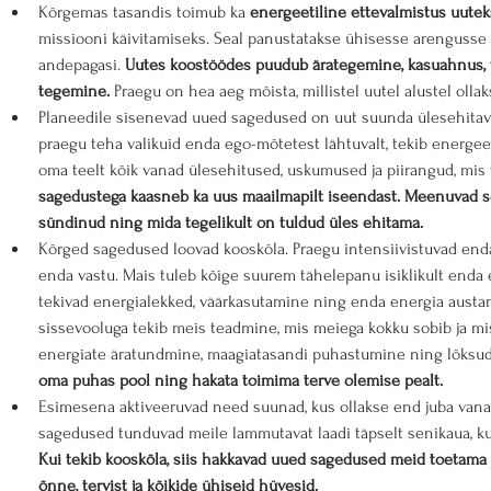
Kõrgemas tasandis toimub ka 
energeetiline ettevalmistus uutek
missiooni käivitamiseks. Seal panustatakse ühisesse arengusse
andepagasi. 
Uutes koostöödes puudub ärategemine, kasuahnus, võ
tegemine.
 Praegu on hea aeg mõista, millistel uutel alustel oll
Planeedile sisenevad uued sagedused on uut suunda ülesehitava
praegu teha valikuid enda ego-mõtetest lähtuvalt, tekib energee
oma teelt kõik vanad ülesehitused, uskumused ja piirangud, mis
sagedustega kaasneb ka uus maailmapilt iseendast. Meenuvad seo
sündinud ning mida tegelikult on tuldud üles ehitama.
Kõrged sagedused loovad kooskõla. Praegu intensiivistuvad enda
enda vastu. Mais tuleb kõige suurem tähelepanu isiklikult enda 
tekivad energialekked, väärkasutamine ning enda energia austa
sissevooluga tekib meis teadmine, mis meiega kokku sobib ja mi
energiate äratundmine, maagiatasandi puhastumine ning lõksude
oma puhas pool ning hakata toimima terve olemise pealt.
Esimesena aktiveeruvad need suunad, kus ollakse end juba vana
sagedused tunduvad meile lammutavat laadi täpselt senikaua, k
Kui tekib kooskõla, siis hakkavad uued sagedused meid toetama
õnne, tervist ja kõikide ühiseid hüvesid.