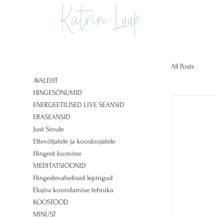
Katrin Luup
All Posts
AVALEHT
HINGESÕNUMID
ENERGEETILISED LIVE SEANSID
ERASEANSID
Just Sinule
Ettevõtjatele ja koosloojatele
Hingest loomine
MEDITATSIOONID
Hingedevahelised lepingud
Elujõu koondamise tehnika
KOOSTÖÖD
MINUST