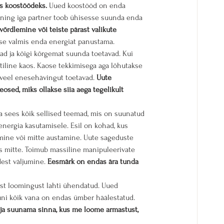
s koostöödeks.
 Uued koostööd on enda 
 ning iga partner toob ühisesse suunda enda 
rdlemine või teiste pärast valikute 
akse valmis enda energiat panustama. 
d ja kõigi kõrgemat suunda toetavad. Kui 
tiline kaos. Kaose tekkimisega aga lõhutakse 
 veel enesehävingut toetavad. 
Uute 
sed, miks ollakse siia aega tegelikult 
 sees kõik sellised teemad, mis on suunatud 
energia kasutamisele. Esil on kohad, kus 
mine või mitte austamine. Uute sageduste 
s mitte. Toimub massiline manipuleerivate 
st väljumine. 
Eesmärk on endas ära tunda 
st loomingust lahti ühendatud. Uued 
uni kõik vana on endas ümber häälestatud. 
 ja suunama sinna, kus me loome armastust, 