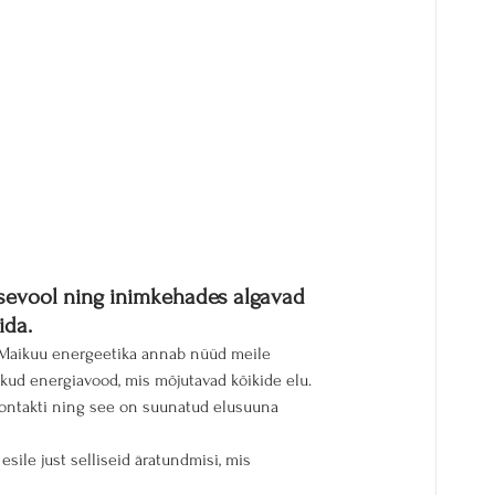
ssevool ning inimkehades algavad 
ida.
. Maikuu energeetika annab nüüd meile 
kud energiavood, mis mõjutavad kõikide elu.
ontakti ning see on suunatud elusuuna 
sile just selliseid äratundmisi, mis 