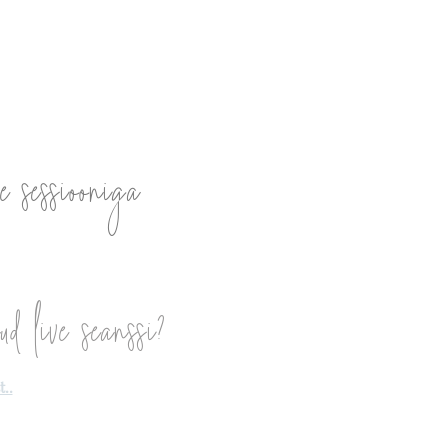
a väe-
e sessiooniga
ud live seanssi?
..