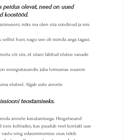
 peidus olevat, need on uued 
d koostööd.
üsimuseni, miks ma olen siia sündinud ja mis 
sellist huvi, nagu see oli mõnda aega tagasi. 
eta või siis, et siiani läbitud elutee vanade 
s on energiatasandis juba toimumas suurem 
oma eluteel. Algab uute annete 
ssiooni teostamiseks.
 enda annete kasutamisega. Hingetasand 
d neis kohtades, kus puudub veel kontakt uue 
 vastu ning edasiminemise osas tekib 