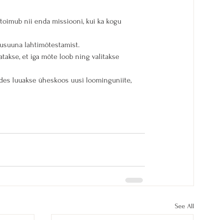
oimub nii enda missiooni, kui ka kogu 
usuuna lahtimõtestamist. 
takse, et iga mõte loob ning valitakse 
des luuakse üheskoos uusi loominguniite, 
See All