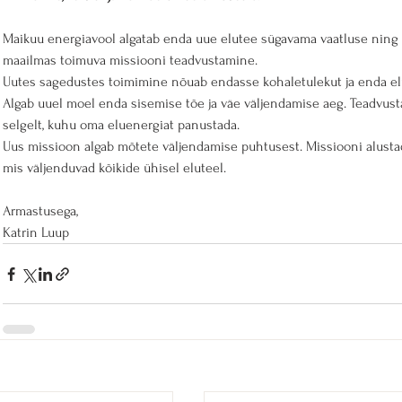
Maikuu energiavool algatab enda uue elutee sügavama vaatluse ning t
maailmas toimuva missiooni teadvustamine.
Uutes sagedustes toimimine nõuab endasse kohaletulekut ja enda el
Algab uuel moel enda sisemise tõe ja väe väljendamise aeg. Teadvusta
selgelt, kuhu oma eluenergiat panustada.  
Uus missioon algab mõtete väljendamise puhtusest. Missiooni alusta
mis väljenduvad kõikide ühisel eluteel.
Armastusega,
Katrin Luup