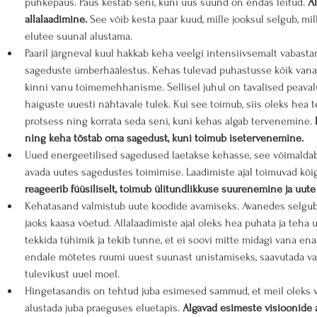
puhkepaus. Paus kestab seni, kuni uus suund on endas leitud. 
Al
allalaadimine.
 See võib kesta paar kuud, mille jooksul selgub, m
elutee suunal alustama.
Paaril järgneval kuul hakkab keha veelgi intensiivsemalt vabas
sageduste ümberhäälestus. Kehas tulevad puhastusse kõik vanad
kinni vanu toimemehhanisme. Sellisel juhul on tavalised peava
haiguste uuesti nähtavale tulek. Kui see toimub, siis oleks hea 
protsess ning korrata seda seni, kuni kehas algab tervenemine. 
ning keha tõstab oma sagedust, kuni toimub isetervenemine.
Uued energeetilised sagedused laetakse kehasse, see võimalda
avada uutes sagedustes toimimise. Laadimiste ajal toimuvad kõ
reageerib füüsiliselt, toimub ülitundlikkuse suurenemine ja uute
Kehatasand valmistub uute koodide avamiseks. Avanedes selgub, 
jaoks kaasa võetud. Allalaadimiste ajal oleks hea puhata ja teha
tekkida tühimik ja tekib tunne, et ei soovi mitte midagi vana en
endale mõtetes ruumi uuest suunast unistamiseks, saavutada va
tulevikust uuel moel.
Hingetasandis on tehtud juba esimesed sammud, et meil oleks 
alustada juba praeguses eluetapis. 
Algavad esimeste visioonide 