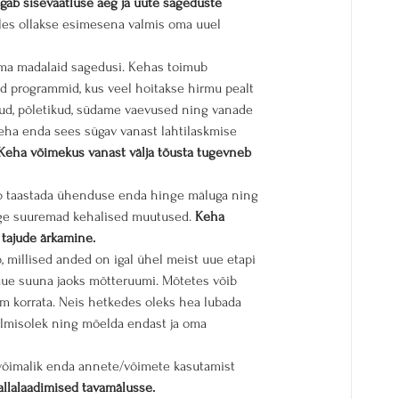
gab sisevaatluse aeg ja uute sageduste 
illes ollakse esimesena valmis oma uuel 
tama madalaid sagedusi. Kehas toimub 
 programmid, kus veel hoitakse hirmu pealt 
lud, põletikud, südame vaevused ning vanade 
teha enda sees sügav vanast lahtilaskmise 
Keha võimekus vanast välja tõusta tugevneb 
b taastada ühenduse enda hinge mäluga ning 
ige suuremad kehalised muutused. 
Keha 
 tajude ärkamine.
millised anded on igal ühel meist uue etapi 
 uue suuna jaoks mõtteruumi. Mõtetes võib 
am korrata. Neis hetkedes oleks hea lubada 
lmisolek ning mõelda endast ja oma 
võimalik enda annete/võimete kasutamist 
allalaadimised tavamälusse.