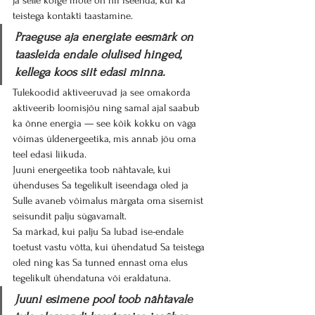
ja selle kõige mõte on nii iseenda, kui ka 
teistega kontakti taastamine.
Praeguse aja energiate eesmärk on 
taasleida endale olulised hinged, 
kellega koos siit edasi minna.
Tulekoodid aktiveeruvad ja see omakorda 
aktiveerib loomisjõu ning samal ajal saabub 
ka õnne energia — see kõik kokku on väga 
võimas üldenergeetika, mis annab jõu oma 
teel edasi liikuda.
Juuni energeetika toob nähtavale, kui 
ühenduses Sa tegelikult iseendaga oled ja 
Sulle avaneb võimalus märgata oma sisemist 
seisundit palju sügavamalt.
Sa märkad, kui palju Sa lubad ise-endale 
toetust vastu võtta, kui ühendatud Sa teistega 
oled ning kas Sa tunned ennast oma elus 
tegelikult ühendatuna või eraldatuna.
Juuni esimene pool toob nähtavale 