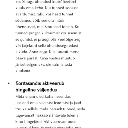
kes Sinuga ühendust loob? Seejärel 
kuula oma keha. Kui tunned soojust, 
avardumist, rahu või head tunnet 
südames, võib see olla märk 
ühendusest, mis Sinu teed toetab. Kui 
tunned pinget, külmumist või sisemist 
sulgumist, ei pruugi olla veel õige aeg 
või järjekord selle ühendusega edasi 
liikuda. Anna aega. Küsi uuesti mõne 
päeva pärast. Keha vastus muutub 
järjest selgemaks, ole valmis teda 
kuulama.
Kõritasandis aktiveerub 
hingeline väljendus
Mida enam oled kohal iseendas, 
usaldad oma sisemist teadmist ja jääd 
truuks sellele, mida päriselt tunned, seda 
tugevamalt hakkab nähtavale tulema 
Sinu hingejõud. Aktiveeruvad uued 
jõuvarud kõri- ja südametasandis, mis 