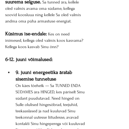
suurema selguse.
 Sa tunned ära, kellele 
oled valmis avama oma südame, kellega 
soovid koosluua ning kellele Sa oled valmis 
andma oma püha armastuse energiat.
Küsimus ise-endale:
 Kes on need 
inimesed, kellega oled valmis koos kasvama? 
Kellega koos kasvab Sinu õnn?
6-12. juuni võimalused:
9. juuni energeetika äratab 
sisemise tunnetuse
On käes tõehetk — Sa TUNNED ENDA 
SÜDAMES ära HINGED, kes päriselt Sinu 
südant puudutavad. Need hinged on 
Sulle olulised hingesõbrad, teejuhid, 
teekaaslased ja nad kuuluvad Sinu 
teekonnal uutesse liitudesse, avavad 
kontakti Sinu hingeperega või kuuluvad 