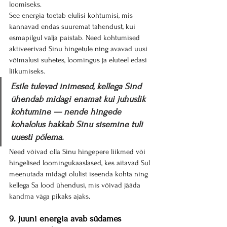
loomiseks.
See energia toetab elulisi kohtumisi, mis 
kannavad endas suuremat tähendust, kui 
esmapilgul välja paistab. Need kohtumised 
aktiveerivad Sinu hingetule ning avavad uusi 
võimalusi suhetes, loomingus ja eluteel edasi 
liikumiseks.
Esile tulevad inimesed, kellega Sind 
ühendab midagi enamat kui juhuslik 
kohtumine — nende hingede 
kohalolus hakkab Sinu sisemine tuli 
uuesti põlema.
Need võivad olla Sinu hingepere liikmed või 
hingelised loomingukaaslased, kes aitavad Sul 
meenutada midagi olulist iseenda kohta ning 
kellega Sa lood ühendusi, mis võivad jääda 
kandma väga pikaks ajaks.
9. juuni energia avab südames 