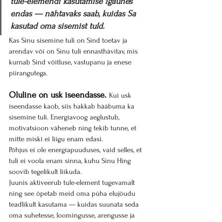
tule-elemendi kasutamise igaühes 
endas — nähtavaks saab, kuidas Sa 
kasutad oma sisemist tuld.
Kas Sinu sisemine tuli on Sind toetav ja 
arendav või on Sinu tuli ennasthävitav, mis 
kurnab Sind võitluse, vastupanu ja enese 
piirangutega.
Oluline on usk iseendasse.
Kui usk 
iseendasse kaob, siis hakkab hääbuma ka 
sisemine tuli. Energiavoog aeglustub, 
motivatsioon väheneb ning tekib tunne, et 
mitte miski ei liigu enam edasi.
Põhjus ei ole energiapuuduses, vaid selles, et 
tuli ei voola enam sinna, kuhu Sinu Hing 
soovib tegelikult liikuda.
Juunis aktiveerub tule-element tugevamalt 
ning see õpetab meid oma püha elujõudu 
teadlikult kasutama — kuidas suunata seda 
oma suhetesse, loomingusse, arengusse ja 