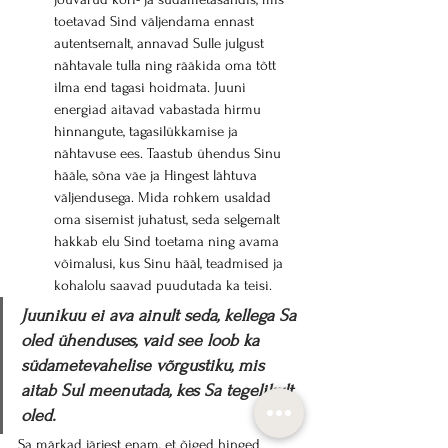
toetavad Sind väljendama ennast 
autentsemalt, annavad Sulle julgust 
nähtavale tulla ning rääkida oma tõtt 
ilma end tagasi hoidmata. Juuni 
energiad aitavad vabastada hirmu 
hinnangute, tagasilükkamise ja 
nähtavuse ees. Taastub ühendus Sinu 
hääle, sõna väe ja Hingest lähtuva 
väljendusega. Mida rohkem usaldad 
oma sisemist juhatust, seda selgemalt 
hakkab elu Sind toetama ning avama 
võimalusi, kus Sinu hääl, teadmised ja 
kohalolu saavad puudutada ka teisi.
Juunikuu ei ava ainult seda, kellega Sa 
oled ühenduses, vaid see loob ka 
südametevahelise võrgustiku, mis 
aitab Sul meenutada, kes Sa tegelikult 
oled.
Sa märkad järjest enam, et õiged hinged 