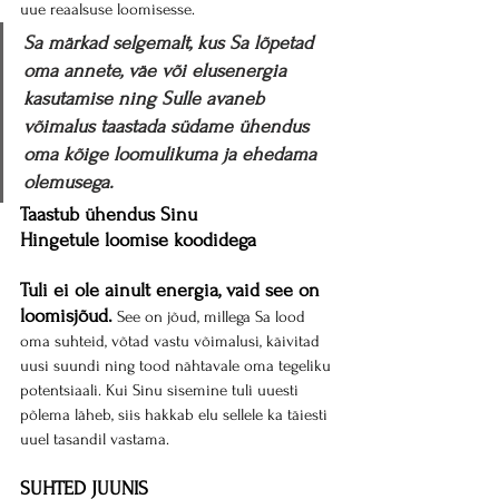
uue reaalsuse loomisesse.
Sa märkad selgemalt, kus Sa lõpetad 
oma annete, väe või elusenergia 
kasutamise ning Sulle avaneb 
võimalus taastada südame ühendus 
oma kõige loomulikuma ja ehedama 
olemusega.
Taastub ühendus Sinu 
Hingetule loomise koodidega
Tuli ei ole ainult energia, vaid see on 
loomisjõud.
 See on jõud, millega Sa lood 
oma suhteid, võtad vastu võimalusi, käivitad 
uusi suundi ning tood nähtavale oma tegeliku 
potentsiaali. Kui Sinu sisemine tuli uuesti 
põlema läheb, siis hakkab elu sellele ka täiesti 
uuel tasandil vastama.
SUHTED JUUNIS