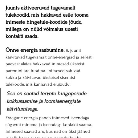
Juunis aktiveeruvad tugevamalt 
tulekoodid, mis hakkavad esile tooma 
inimeste hingetule-koodide jõudu, 
millega on nüüd võimalus uuesti 
kontakti saada.
Õnne energia saabumine.
9. juunil 
käivituvad tugevamalt õnne-energiad ja sellest 
päevast alates hakkavad inimesed üksteist 
paremini ära tundma. Inimesed satuvad 
kokku ja käivitavad üksteisel sisemisi 
tulekoode, mis kannavad elujõudu.
See on seotud tervete hingeperede 
kokkusaamise ja loomisenergiate 
käivitumisega.
Praegune energia paneb inimesed iseendaga 
sügavuti minema ja iseendaga kontakti saama.
Inimesed saavad aru, kus nad on üksi jäänud 