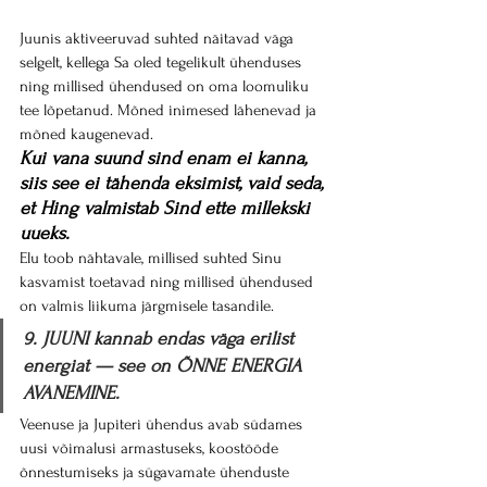
Juunis aktiveeruvad suhted näitavad väga 
selgelt, kellega Sa oled tegelikult ühenduses 
ning millised ühendused on oma loomuliku 
tee lõpetanud. Mõned inimesed lähenevad ja 
mõned kaugenevad.
Kui vana suund sind enam ei kanna, 
siis see ei tähenda eksimist, vaid seda, 
et Hing valmistab Sind ette millekski 
uueks.
Elu toob nähtavale, millised suhted Sinu 
kasvamist toetavad ning millised ühendused 
on valmis liikuma järgmisele tasandile.
9. JUUNI kannab endas väga erilist 
energiat — see on ÕNNE ENERGIA 
AVANEMINE.
Veenuse ja Jupiteri ühendus avab südames 
uusi võimalusi armastuseks, koostööde 
õnnestumiseks ja sügavamate ühenduste 