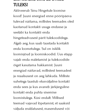
TULEKS!
Aktiveerub Sinu Hingetule loomise 
kood! Juuni energiad enne pööripäeva 
tulevad näitama, millistes teemades oled 
kaotanud kontakti usuga endasse ja 
seeläbi ka kontakti enda 
hingeteadvusest pärit tulekoodidega. 
Algab aeg, kus saab taastada kontakti 
enda loometulega. Sul on isiklik 
loomisjõud ja loomiskoodid. Uus etapp 
vajab enda mäletamist ja tulekoodide 
õiget kasutama hakkamist. Juuni 
energiad näitavad, millistest teemadest 
ja reaalsusest on aeg lahkuda. Milliste 
suhetega taastub elusväljaline kontakt 
enda sees ja kus avaneb järkjärguline 
kontakt enda puhta sisemise 
loomistulega. Küsi endalt: Millised 
teemad vajavad lõpetamist, et saaksid 
väljuda eraldatusest, masendusest või 