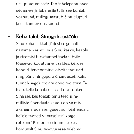
usu puudumisest? Too tähelepanu enda 
südamele ja luba esile tulla see kontakt 
või suund, millega taastub Sinu elujõud 
ja elukandev uus suund.
Keha tuleb Sinuga koostööle
Sinu keha hakkab järjest selgemalt 
näitama, kes või mis Sinu kasvu, heaolu 
ja sisemist turvatunnet toetab. Esile 
tõusevad kodutunne, usaldus, külluse 
koodid, tervenemine, otseühendused 
ning päris hingepere ühendused. Keha 
tunneb sageli tõe ära enne mõistust. Ta 
teab, kelle kohalolus saad olla rohkem 
Sina ise, kes toetab Sinu teed ning 
milliste ühenduste kaudu on valmis 
avanema uus arengusuund. Küsi endalt: 
kellele mõtled viimasel ajal kõige 
rohkem? Kes on see inimene, kes 
korduvalt Sinu teadvusesse tuleb või 