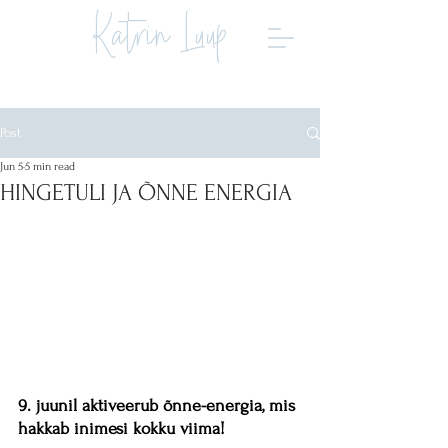
Katrin Luup
Post
Jun 5
5 min read
HINGETULI JA ÕNNE ENERGIA
9. juunil aktiveerub õnne-energia, mis 
hakkab inimesi kokku viima!