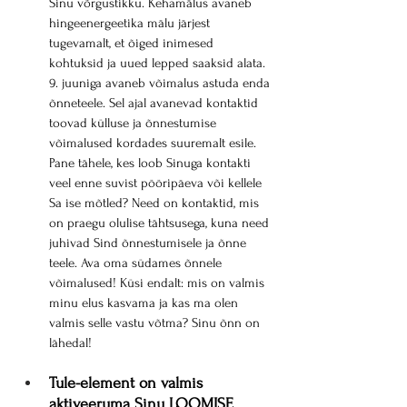
Sinu võrgustikku. Kehamälus avaneb 
hingeenergeetika mälu järjest 
tugevamalt, et õiged inimesed 
kohtuksid ja uued lepped saaksid alata. 
9. juuniga avaneb võimalus astuda enda 
õnneteele. Sel ajal avanevad kontaktid 
toovad külluse ja õnnestumise 
võimalused kordades suuremalt esile. 
Pane tähele, kes loob Sinuga kontakti 
veel enne suvist pööripäeva või kellele 
Sa ise mõtled? Need on kontaktid, mis 
on praegu olulise tähtsusega, kuna need 
juhivad Sind õnnestumisele ja õnne 
teele. Ava oma südames õnnele 
võimalused! Küsi endalt: mis on valmis 
minu elus kasvama ja kas ma olen 
valmis selle vastu võtma? Sinu õnn on 
lähedal!
Tule-element on valmis 
aktiveeruma Sinu LOOMISE 