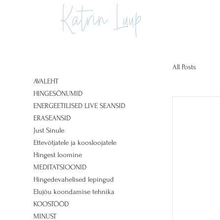
Katrin Luup
All Posts
AVALEHT
HINGESÕNUMID
ENERGEETILISED LIVE SEANSID
ERASEANSID
Just Sinule
Ettevõtjatele ja koosloojatele
Hingest loomine
MEDITATSIOONID
Hingedevahelised lepingud
Elujõu koondamise tehnika
KOOSTÖÖD
MINUST