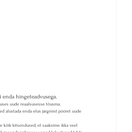
ti enda hingeteadvusega.
duses uude reaalsusesse tõusma.
ed alustada enda elus järgmist pööret uude 
e kõik kitsendused, et saaksime ikka veel 