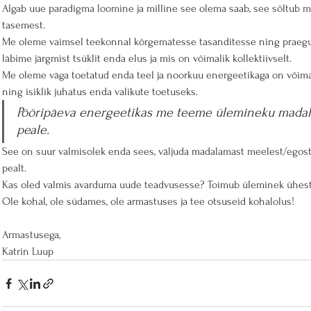
Algab uue paradigma loomine ja milline see olema saab, see sõltub me
tasemest.
Me oleme vaimsel teekonnal kõrgematesse tasanditesse ning praegu 
läbime järgmist tsüklit enda elus ja mis on võimalik kollektiivselt. 
Me oleme väga toetatud enda teel ja noorkuu energeetikaga on võimali
ning isiklik juhatus enda valikute toetuseks.
Pööripäeva energeetikas me teeme ülemineku mada
peale.
See on suur valmisolek enda sees, väljuda madalamast meelest/egos
pealt.
Kas oled valmis avarduma uude teadvusesse? Toimub üleminek ühest aj
Ole kohal, ole südames, ole armastuses ja tee otsuseid kohalolus!
Armastusega,
Katrin Luup