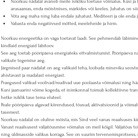
Noorkuu nädalal avaneb meile isikliku toetuse võimalus. Küsi ja 
arusaamas, enda mõistmises, märkides või keeles. Juhatus on sii
Võta aeg maha ning luba endale juhatust. Mediteeri ja ole enda j
Vabasta enda negatiivsed mõtted, meeleheide ja hirm.
Noorkuu energeetika on väga toetavat laadi. See pehmendab läbiminek
kindlaid energiaid läbitoov.
See aeg toetab pööripäeva energiateks ettvalmistumist. Pööripäeva näda
valikute tegemise aeg.
Järgmised paar nädalat on aeg valikuid teha, loobuda mineviku seostest
ahistavast ja madalast energiast.
Praegused valikud voolivad/mudivad uue poolaasta võimalusi ning hääl
Kuni jaanuarini võime kogeda, et inimkonnal toimub kollektiivne transf
hetke isiklik tase tema eluteel.
Peale pööripäeva algavad kiirendused, tõusud, aktivatsioonid ja võimal
tasemest.
Noorkuu nädalal on oluline mõista, mis Sind veel vanas reaalsuses kin
Vanast reaalsusest väljatõusmise võimalus on meil kõigil. Väljatõus to
ning üldmasside valikus korraga. See on suurim tervenemisprotsess, m