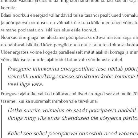
endasse vaadata ja üles leida ning läbi näha need kohad, kus on vajal
keerata.
Edasi noorkuu energiad vallandavad teise tasandi pealt uued võimalu
Ja pööripäeva joonduses on võimalik üle tuua kõik need uued võimal
viimane poolaasta on isiklikus elus esile toonud.
Noorkuu energiaga me alustame pööripäevaks ettevalmistumisega ning 
on nähtaval isiklikud kõverpeeglid enda elu ja suhetes toimuva kohta
Üldenergiates võime kogeda paralleelselt mitut ajaliini korraga ja i
võimalikkusele nendel ajaliinidel toimuvate sündmuste vahel.
Praegune inimkonna energeetiline tase näitab pöörip
võimalik uude/kõrgemasse struktuuri kohe toimima tõ
veel liiga vara.
Praeguse ajahetke valikud näitavad, millised arengud saavad meile 2024.
tasemel, kui ka suuremalt inimkonnale tervikuna.
Hetke suurim võimalus on saada pööripäeva nädalal 
liiniga ning viia enda ühendused üle kõrgema päritol
Kellel see sellel pööripäeval õnnestub, need vabaneva