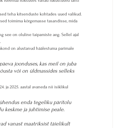
ik iseenda isiksuses vanad lukustused lahti 
sed teha kitsenduste kohtades uued valikud. 
used toimima kõrgemasse tasandisse, mida 
see on oluline taipamiste aeg. Sellel ajal 
.
nimkond on alustanud häälestuma parimale 
äeva joonduses, kas meil on juba 
usta või on üldmassides selleks 
 ja 2025. aastal avaneda nii isiklikul 
ühendus enda tegeliku päritolu 
u keskme ja juhtimise peale.
d vanast maatriksist täielikult 