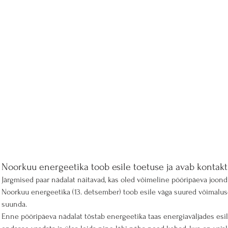
Noorkuu energeetika toob esile toetuse ja avab kontak
Järgmised paar nädalat näitavad, kas oled võimeline pööripäeva joon
Noorkuu energeetika (13. detsember) toob esile väga suured võimalus
suunda.
Enne pööripäeva nädalat tõstab energeetika taas energiaväljades esil