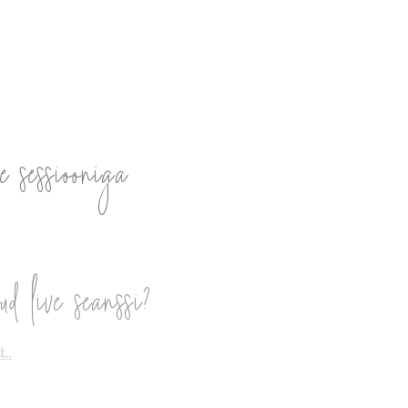
Julgus olla Sina ise
a väe-
e sessiooniga
ud live seanssi?
..