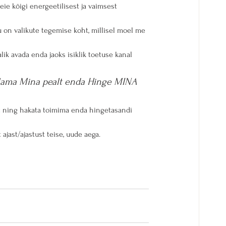
ie kõigi energeetilisest ja vaimsest 
on valikute tegemise koht, millisel moel me 
k avada enda jaoks isiklik toetuse kanal 
lama Mina pealt enda Hinge MINA 
t ning hakata toimima enda hingetasandi 
ast/ajastust teise, uude aega.