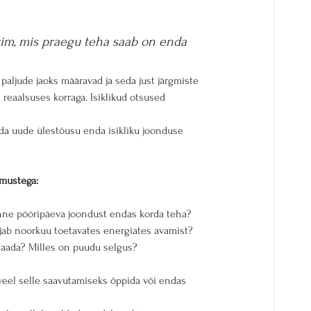
rim, mis praegu teha saab on enda 
 paljude jaoks määravad ja seda just järgmiste 
 reaalsuses korraga. Isiklikud otsused 
da uude ülestõusu enda isikliku joonduse 
imustega:
enne pööripäeva joondust endas korda teha?
ajab noorkuu toetavates energiates avamist?
saada? Milles on puudu selgus?
eel selle saavutamiseks õppida või endas 