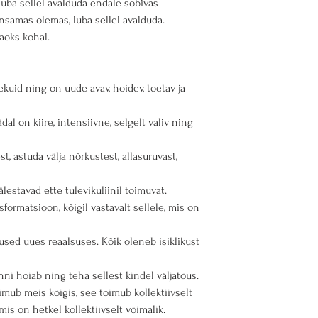
luba sellel avalduda endale sobivas 
nsamas olemas, luba sellel avalduda.
aoks kohal.
uid ning on uude avav, hoidev, toetav ja 
l on kiire, intensiivne, selgelt valiv ning 
, astuda välja nõrkustest, allasuruvast, 
estavad ette tulevikuliinil toimuvat.
ormatsioon, kõigil vastavalt sellele, mis on 
used uues reaalsuses. Kõik oleneb isiklikust 
ni hoiab ning teha sellest kindel väljatõus.
imub meis kõigis, see toimub kollektiivselt 
is on hetkel kollektiivselt võimalik.