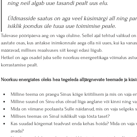
ning neil algab uue tasandi pealt uus elu.
Üldmasside saatus on aga veel küsimärgi all ning pa
isiklik joondus üle tuua uue toimimise peale.
Tulevase pööripäeva aeg on väga oluline. Sellel ajal tehtud valikud on
aastate osas, kus antakse inimkonnale aega olla nii uues, kui ka vanas
määravad, millises reaalsuses siit keegi edasi liigub.
Hetkel on aga osadel juba selle noorkuu energeetikaga võimalus astu
korrastamise pealt.
Noorkuu energiates oleks hea tegeleda alljärgnevate teemade ja küs
Milline teema on praegu Sinus kõige kriitilisem ja mis on vaja 
Milline suund on Sinu elus olnud liiga aeglane või kinni ning v
Mida on viimane poolaasta Sulle näidanud, mis on vaja selgeks 
Millises teemas on Sinul isiklikult vaja tõsta taset?
Kas suudad kõrgemat teadvust enda kehas hoida? Mida on vaja v
avada?