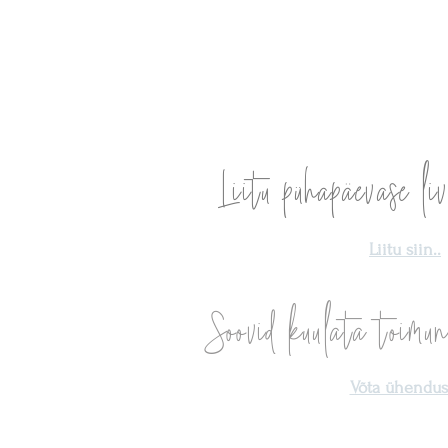
ngede ühinemine
8:8 portaal — Hinge tõde j
Liitu pühapäevase liv
eksam!
Liitu siin..
Soovid kuulata toimun
Võta ühendust