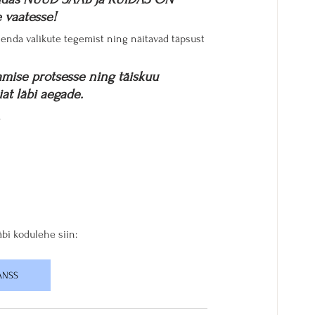
 vaatesse!
enda valikute tegemist ning näitavad täpsust 
mise protsesse ning täiskuu 
at läbi aegade.
.
äbi kodulehe siin:
ANSS