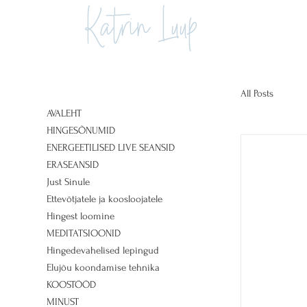
Katrin Luup
All Posts
AVALEHT
HINGESÕNUMID
ENERGEETILISED LIVE SEANSID
ERASEANSID
Just Sinule
Ettevõtjatele ja koosloojatele
Hingest loomine
MEDITATSIOONID
Hingedevahelised lepingud
Elujõu koondamise tehnika
KOOSTÖÖD
MINUST