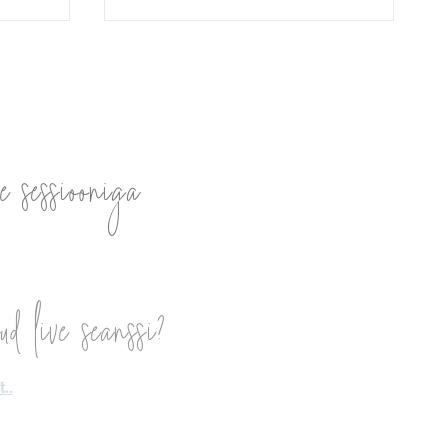
Julgus olla Sina ise
e sessiooniga
a väe-
ud live seanssi?
..