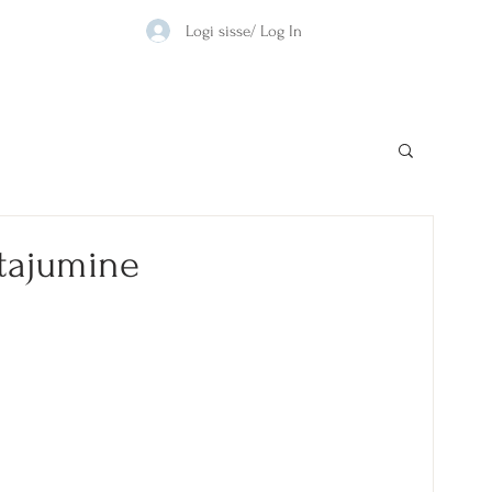
Logi sisse/ Log In
 tajumine