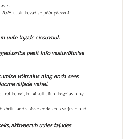
evik. 
 2025. aasta kevadise pööripäevani.
em uute tajude sissevool.
gedusriba pealt info vastuvõtmise 
iikumise võimalus ning enda sees 
 loomeväljade vahel.
 rohkemat, kui ainult siiani kogetav ning 
b kõritasandis sisse enda sees varjus olnud 
eks, aktiveerub uutes tajudes 