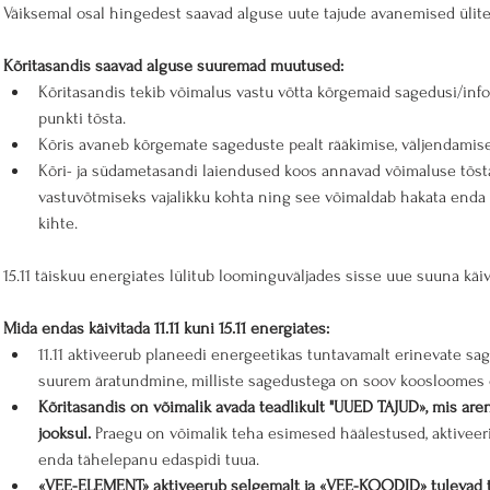
Väiksemal osal hingedest saavad alguse uute tajude avanemised ülit
Kõritasandis saavad alguse suuremad muutused:
Kõritasandis tekib võimalus vastu võtta kõrgemaid sagedusi/info
punkti tõsta.
Kõris avaneb kõrgemate sageduste pealt rääkimise, väljendamise
Kõri- ja südametasandi laiendused koos annavad võimaluse tõst
vastuvõtmiseks vajalikku kohta ning see võimaldab hakata enda 
kihte.
15.11 täiskuu energiates lülitub loominguväljades sisse uue suuna käi
Mida endas käivitada 11.11 kuni 15.11 energiates:
11.11 aktiveerub planeedi energeetikas tuntavamalt erinevate sa
suurem äratundmine, milliste sagedustega on soov koosloomes o
Kõritasandis on võimalik avada teadlikult "UUED TAJUD», mis
aren
jooksul. 
Praegu on võimalik teha esimesed häälestused, aktiveeri
enda tähelepanu edaspidi tuua.
«VEE-ELEMENT» aktiveerub selgemalt ja «VEE-KOODID» tulevad 