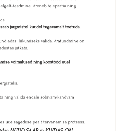
selgelt-teadmine. Areneb telepaatia ning 
da.
aab järgmistel kuudel tugevamalt toetuda.
nd edasi liikumiseks valida. Äratundmine on 
dustes jätkata. 
damise võimalused ning koostööd uuel 
ergiateks.
ata ning valida endale sobivam/kandvam 
ees uue sageduse pealt tervenemise protsess.
idas NÜÜD SAAB ja KUIDAS ON 