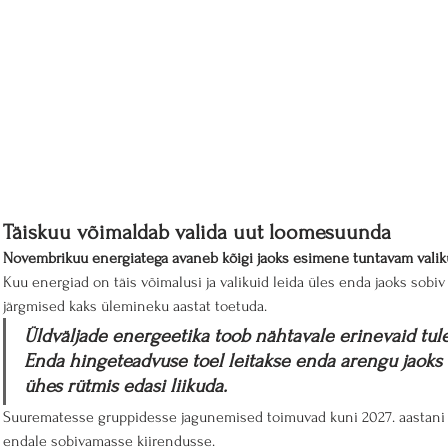
Täiskuu võimaldab valida uut loomesuunda
Novembrikuu energiatega avaneb kõigi jaoks esimene tuntavam valikuv
Kuu energiad on täis võimalusi ja valikuid leida üles enda jaoks sobiv
järgmised kaks ülemineku aastat toetuda. 
Üldväljade energeetika toob nähtavale erinevaid tul
Enda hingeteadvuse toel leitakse enda arengu jaoks v
ühes rütmis edasi liikuda.
Suurematesse gruppidesse jagunemised toimuvad kuni 2027. aastani ni
endale sobivamasse kiirendusse.