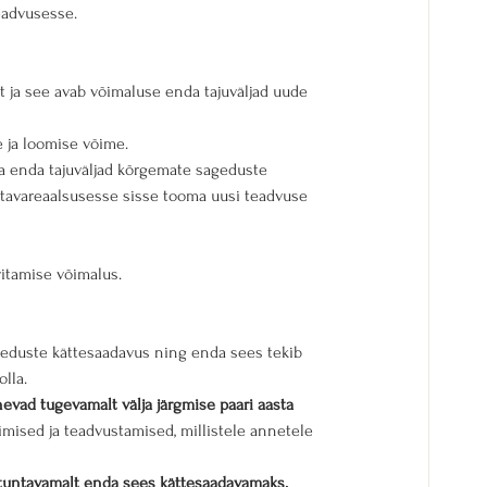
eadvusesse.
t ja see avab võimaluse enda tajuväljad uude 
 ja loomise võime.
a enda tajuväljad kõrgemate sageduste 
tavareaalsusesse sisse tooma uusi teadvuse 
vitamise võimalus.
geduste kättesaadavus ning enda sees tekib 
lla.
evad tugevamalt välja järgmise paari aasta 
mised ja teadvustamised, millistele annetele 
tuntavamalt enda sees kättesaadavamaks.