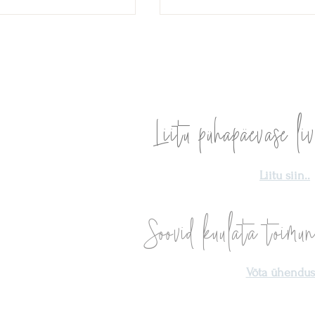
Liitu pühapäevase liv
ngede ühinemine
8:8 portaal — Hinge tõde j
eksam!
Liitu siin..
Soovid kuulata toimun
Võta ühendust