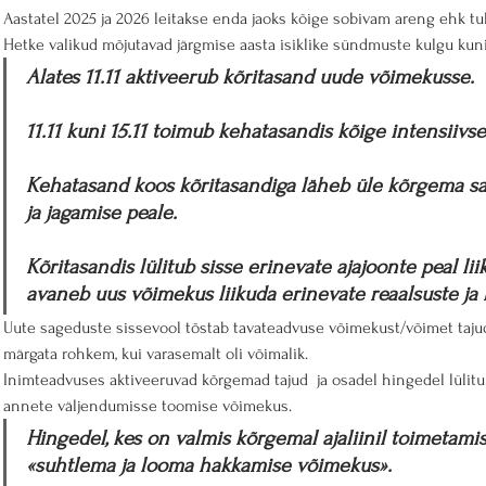
Aastatel 2025 ja 2026 leitakse enda jaoks kõige sobivam areng ehk tul
Hetke valikud mõjutavad järgmise aasta isiklike sündmuste kulgu kuni
Alates 11.11 aktiveerub kõritasand uude võimekusse. 
11.11 kuni 15.11 toimub kehatasandis kõige intensiivs
Kehatasand koos kõritasandiga läheb üle kõrgema sa
ja jagamise peale.
Kõritasandis lülitub sisse erinevate ajajoonte peal l
avaneb uus võimekus liikuda erinevate reaalsuste ja
Uute sageduste sissevool tõstab tavateadvuse võimekust/võimet tajuda
märgata rohkem, kui varasemalt oli võimalik.
Inimteadvuses aktiveeruvad kõrgemad tajud  ja osadel hingedel lülitu
annete väljendumisse toomise võimekus.
Hingedel, kes on valmis kõrgemal ajaliinil toimetamis
«suhtlema ja looma hakkamise võimekus».