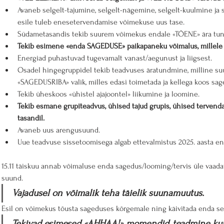
Avaneb selgelt-tajumine, selgelt-nägemine, selgelt-kuulmine ja 
esile tuleb enesetervendamise võimekuse uus tase.
Südametasandis tekib suurem võimekus endale «TÕENE» ära tun
Tekib esimene «enda SAGEDUSE» paikapaneku võimalus, millele s
Energiad puhastuvad tugevamalt vanast/aegunust ja liigsest.
Osadel hingegruppidel tekib teadvuses äratundmine, milline suu
«SAGEDUSRIBA» valik, milles edasi toimetada ja kellega koos sage
Tekib üheskoos «ühistel ajajoontel» liikumine ja loomine. 
Tekib esmane grupiteadvus, ühised tajud grupis, ühised terven
tasandil.
Avaneb uus arengusuund.
Uue teadvuse sissetoomisega algab ettevalmistus 2025. aasta en
15.11 täiskuu annab võimaluse enda sagedus/looming/tervis üle vaad
suund.
Vajadusel on võimalik teha täielik suunamuutus.
Esil on võimekus tõusta sageduses kõrgemale ning käivitada enda s
Tekivad esimesed «AHHAA!» momendid, teadmine ku