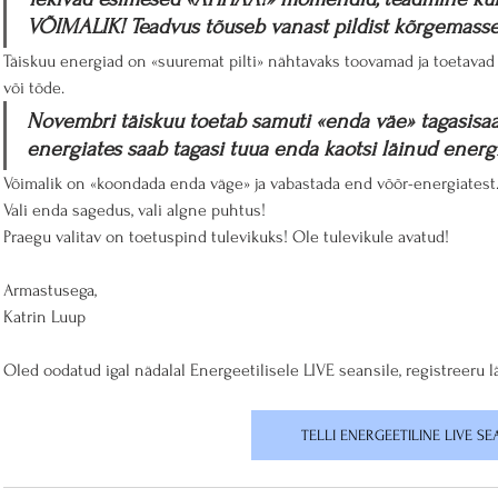
VÕIMALIK! Teadvus tõuseb vanast pildist kõrgemasse
Täiskuu energiad on «suuremat pilti» nähtavaks toovamad ja toetavad 
või tõde.  
Novembri täiskuu toetab samuti «enda väe» tagasisaa
energiates saab tagasi tuua enda kaotsi läinud energi
Võimalik on «koondada enda väge» ja vabastada end võõr-energiatest
Vali enda sagedus, vali algne puhtus!
Praegu valitav on toetuspind tulevikuks! Ole tulevikule avatud!
Armastusega,
Katrin Luup
Oled oodatud igal nädalal Energeetilisele LIVE seansile, registreeru l
TELLI ENERGEETILINE LIVE SE