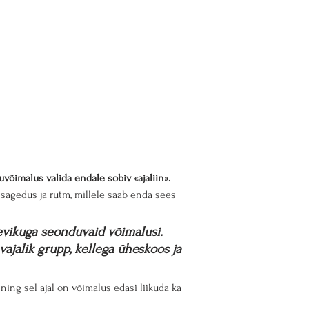
õimalus valida endale sobiv «ajaliin».
 sagedus ja rütm, millele saab enda sees 
evikuga seonduvaid võimalusi. 
ajalik grupp, kellega üheskoos ja 
ng sel ajal on võimalus edasi liikuda ka 