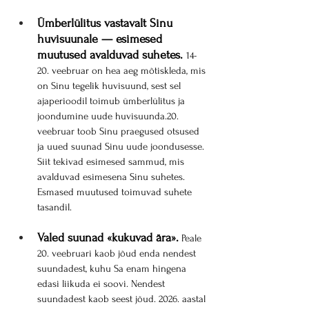
Ümberlülitus vastavalt Sinu 
huvisuunale — esimesed 
muutused avalduvad suhetes.
14-
20. veebruar on hea aeg mõtiskleda, mis 
on Sinu tegelik huvisuund, sest sel 
ajaperioodil toimub ümberlülitus ja 
joondumine uude huvisuunda.20. 
veebruar toob Sinu praegused otsused 
ja uued suunad Sinu uude joondusesse. 
Siit tekivad esimesed sammud, mis 
avalduvad esimesena Sinu suhetes. 
Esmased muutused toimuvad suhete 
tasandil.
Valed suunad «kukuvad ära».
 Peale 
20. veebruari kaob jõud enda nendest 
suundadest, kuhu Sa enam hingena 
edasi liikuda ei soovi. Nendest 
suundadest kaob seest jõud. 2026. aastal 