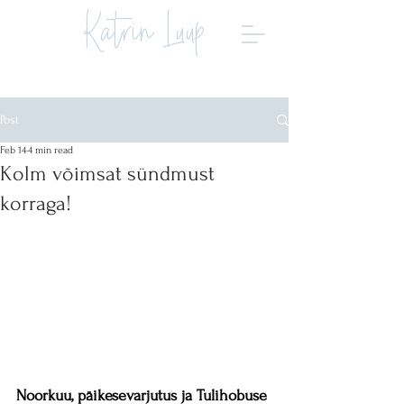
Katrin Luup
Post
Feb 14
4 min read
Kolm võimsat sündmust
korraga!
Noorkuu, päikesevarjutus ja Tulihobuse 