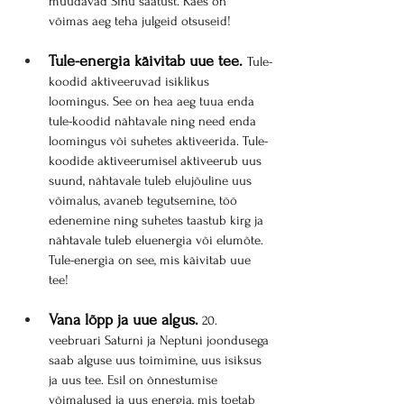
muudavad Sinu saatust. Käes on 
võimas aeg teha julgeid otsuseid!
Tule-energia käivitab uue tee.
Tule-
koodid aktiveeruvad isiklikus 
loomingus. See on hea aeg tuua enda 
tule-koodid nähtavale ning need enda 
loomingus või suhetes aktiveerida. Tule-
koodide aktiveerumisel aktiveerub uus 
suund, nähtavale tuleb elujõuline uus 
võimalus, avaneb tegutsemine, töö 
edenemine ning suhetes taastub kirg ja 
nähtavale tuleb eluenergia või elumõte. 
Tule-energia on see, mis käivitab uue 
tee!
Vana lõpp ja uue algus.
 20. 
veebruari Saturni ja Neptuni joondusega 
saab alguse uus toimimine, uus isiksus 
ja uus tee. Esil on õnnestumise 
võimalused ja uus energia, mis toetab 