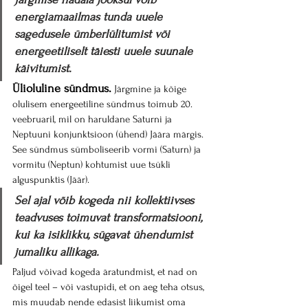
energiamaailmas tunda uuele 
sagedusele ümberlülitumist või 
energeetiliselt täiesti uuele suunale 
käivitumist.
Ülioluline sündmus.
 Järgmine ja kõige 
olulisem energeetiline sündmus toimub 20. 
veebruaril, mil on haruldane Saturni ja 
Neptuuni konjunktsioon (ühend) Jäära märgis. 
See sündmus sümboliseerib vormi (Saturn) ja 
vormitu (Neptun) kohtumist uue tsükli 
alguspunktis (Jäär).
Sel ajal võib kogeda nii kollektiivses 
teadvuses toimuvat transformatsiooni, 
kui ka isiklikku, sügavat ühendumist 
jumaliku allikaga.
Paljud võivad kogeda äratundmist, et nad on 
õigel teel – või vastupidi, et on aeg teha otsus, 
mis muudab nende edasist liikumist oma 