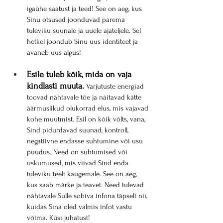
igaühe saatust ja teed! See on aeg, kus 
Sinu otsused joonduvad parema 
tuleviku suunale ja uuele ajateljele. Sel 
hetkel joondub Sinu uus identiteet ja 
avaneb uus algus!
Esile tuleb kõik, mida on vaja 
kindlasti muuta.
 Varjutuste energiad 
toovad nähtavale tõe ja näitavad kätte 
äärmuslikud olukorrad elus, mis vajavad 
kohe muutmist. Esil on kõik võlts, vana, 
Sind pidurdavad suunad, kontroll, 
negatiivne endasse suhtumine või usu 
puudus. Need on suhtumised või 
uskumused, mis viivad Sind enda 
tuleviku teelt kaugemale. See on aeg, 
kus saab märke ja teavet. Need tulevad 
nähtavale Sulle sobiva infona täpselt nii, 
kuidas Sina oled valmis infot vastu 
võtma. Küsi juhatust!