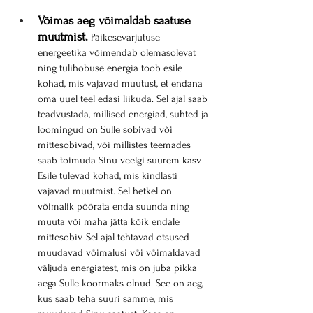
Võimas aeg võimaldab saatuse 
muutmist.
 Päikesevarjutuse 
energeetika võimendab olemasolevat 
ning tulihobuse energia toob esile 
kohad, mis vajavad muutust, et endana 
oma uuel teel edasi liikuda. Sel ajal saab 
teadvustada, millised energiad, suhted ja 
loomingud on Sulle sobivad või 
mittesobivad, või millistes teemades 
saab toimuda Sinu veelgi suurem kasv. 
Esile tulevad kohad, mis kindlasti 
vajavad muutmist. Sel hetkel on 
võimalik pöörata enda suunda ning 
muuta või maha jätta kõik endale 
mittesobiv. Sel ajal tehtavad otsused 
muudavad võimalusi või võimaldavad 
väljuda energiatest, mis on juba pikka 
aega Sulle koormaks olnud. See on aeg, 
kus saab teha suuri samme, mis 