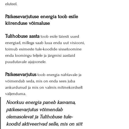
eluteel.
Päikesevarjutuse energia toob esile 
kiirenduse võimaluse
Tulihobuse aasta
 toob esile täiesti uued 
energiad, millega saab luua enda uut visiooni, 
toimub esimeste tule-koodide sissetoomine 
enda loomingu teljele ja järgmisi aastaid 
puudutavale ajajoonele.
Päikesevarjutus
 toob energia nähtavale ja 
võimendab seda, mis on enda sees juba 
ankurdunud ja mis on valmis mitmekordselt 
väljenduma.
Noorkuu energia paneb kasvama, 
päikesevarjutus võimendab 
olemasolevat ja Tulihobuse tule-
koodid aktiveerivad selle, mis on siit 