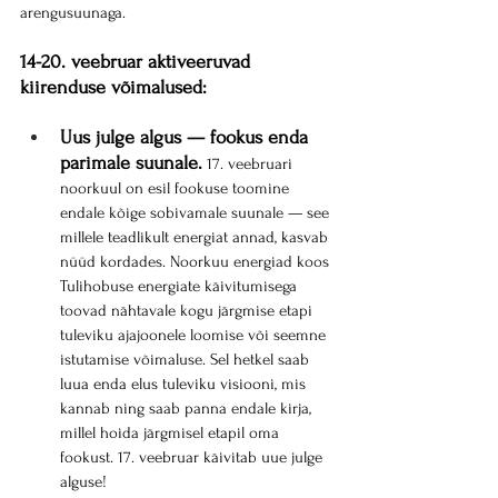
arengusuunaga.
14-20. veebruar aktiveeruvad 
kiirenduse võimalused:
Uus julge algus — fookus enda 
parimale suunale.
 17. veebruari 
noorkuul on esil fookuse toomine 
endale kõige sobivamale suunale — see 
millele teadlikult energiat annad, kasvab 
nüüd kordades. Noorkuu energiad koos 
Tulihobuse energiate käivitumisega 
toovad nähtavale kogu järgmise etapi 
tuleviku ajajoonele loomise või seemne 
istutamise võimaluse. Sel hetkel saab 
luua enda elus tuleviku visiooni, mis 
kannab ning saab panna endale kirja, 
millel hoida järgmisel etapil oma 
fookust. 17. veebruar käivitab uue julge 
alguse!