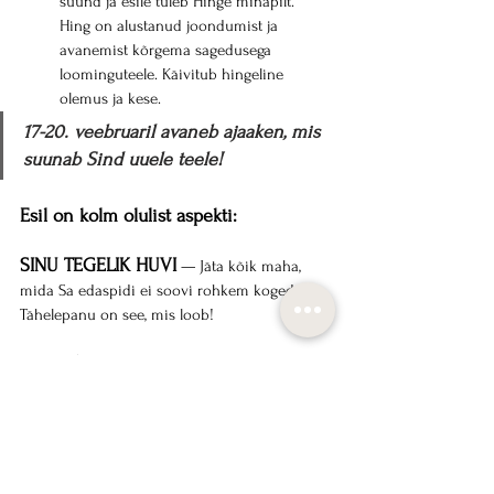
suund ja esile tuleb Hinge minapilt. 
Hing on alustanud joondumist ja 
avanemist kõrgema sagedusega 
loominguteele. Käivitub hingeline 
olemus ja kese. 
17-20. veebruaril avaneb ajaaken, mis 
suunab Sind uuele teele! 
Esil on kolm olulist aspekti:
SINU TEGELIK HUVI
 — Jäta kõik maha, 
mida Sa edaspidi ei soovi rohkem kogeda. 
Tähelepanu on see, mis loob!
UUED ALGUSED
 — Keskendu enda uuele 
suunale, see avaldub juba sellel aastal. Ava 
endas loomise koodid!
TULE-KOODID AKTIVEERUVAD
 — 
Minevik asendub tuleviku võimalustega, näe 