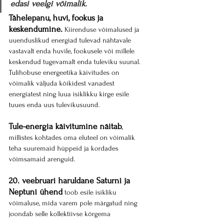
edasi veelgi võimalik.
Tähelepanu, huvi, fookus ja 
keskendumine.
 Kiirenduse võimalused ja 
uuenduslikud energiad tulevad nähtavale 
vastavalt enda huvile, fookusele või millele 
keskendud tugevamalt enda tuleviku suunal.
Tulihobuse energeetika käivitudes on 
võimalik väljuda kõikidest vanadest 
energiatest ning luua isiklikku kirge esile 
tuues enda uus tulevikusuund. 
Tule-energia käivitumine näitab
,
millistes kohtades oma eluteel on võimalik 
teha suuremaid hüppeid ja kordades 
võimsamaid arenguid.
20. veebruari haruldane Saturni ja 
Neptuni ühend
 toob esile isikliku 
võimaluse, mida varem pole märgatud ning 
joondab selle kollektiivse kõrgema 