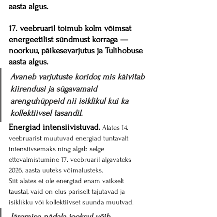
aasta algus.
17. veebruaril toimub kolm võimsat 
energeetilist sündmust korraga — 
noorkuu, päikesevarjutus ja Tulihobuse 
aasta algus.
Avaneb varjutuste koridor, mis käivitab 
kiirendusi ja sügavamaid 
arenguhüppeid nii isiklikul kui ka 
kollektiivsel tasandil.
Energiad intensiivistuvad.
 Alates 14. 
veebruarist muutuvad energiad tuntavalt 
intensiivsemaks ning algab selge 
ettevalmistumine 17. veebruaril algavateks 
2026. aasta uuteks võimalusteks.
Siit alates ei ole energiad enam vaikselt 
taustal, vaid on elus päriselt tajutavad ja 
isiklikku või kollektiivset suunda muutvad.
Järgmise nädala jooksul võib 