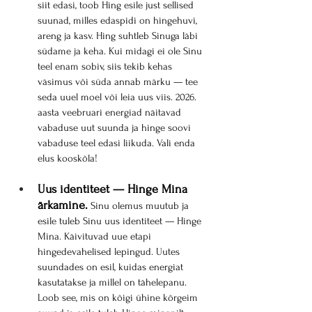
siit edasi, toob Hing esile just sellised 
suunad, milles edaspidi on hingehuvi, 
areng ja kasv. Hing suhtleb Sinuga läbi 
südame ja keha. Kui midagi ei ole Sinu 
teel enam sobiv, siis tekib kehas 
väsimus või süda annab märku — tee 
seda uuel moel või leia uus viis. 2026. 
aasta veebruari energiad näitavad 
vabaduse uut suunda ja hinge soovi 
vabaduse teel edasi liikuda. Vali enda 
elus kooskõla!
Uus identiteet — Hinge Mina 
ärkamine.
 Sinu olemus muutub ja 
esile tuleb Sinu uus identiteet — Hinge 
Mina. Käivituvad uue etapi 
hingedevahelised lepingud. Uutes 
suundades on esil, kuidas energiat 
kasutatakse ja millel on tähelepanu. 
Loob see, mis on kõigi ühine kõrgeim 