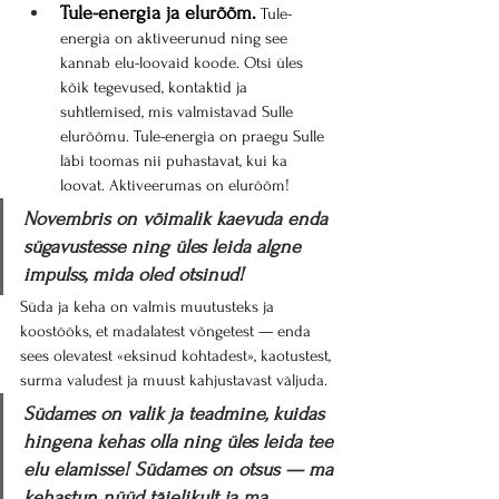
Tule-energia ja elurõõm.
 Tule-
energia on aktiveerunud ning see 
kannab elu-loovaid koode. Otsi üles 
kõik tegevused, kontaktid ja 
suhtlemised, mis valmistavad Sulle 
elurõõmu. Tule-energia on praegu Sulle 
läbi toomas nii puhastavat, kui ka 
loovat. Aktiveerumas on elurõõm!
Novembris on võimalik kaevuda enda 
sügavustesse ning üles leida algne 
impulss, mida oled otsinud!
Süda ja keha on valmis muutusteks ja 
koostööks, et madalatest võngetest — enda 
sees olevatest «eksinud kohtadest», kaotustest, 
surma valudest ja muust kahjustavast väljuda.
Südames on valik ja teadmine, kuidas 
hingena kehas olla ning üles leida tee 
elu elamisse! Südames on otsus — ma 
kehastun nüüd täielikult ja ma 