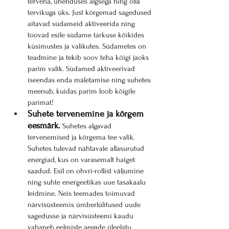
tervena, ühenduses algsega ning olla 
tervikuga üks. Just kõrgemad sagedused 
aitavad südameid aktiveerida ning 
toovad esile südame tarkuse kõikides 
küsimustes ja valikutes. Südametes on 
teadmine ja tekib soov teha kõigi jaoks 
parim valik. Südamed aktiveerivad 
iseendas enda mäletamise ning suhetes 
meenub, kuidas parim loob kõigile 
parimat!
Suhete tervenemine ja kõrgem 
eesmärk.
 Suhetes algavad 
tervenemised ja kõrgema tee valik. 
Suhetes tulevad nähtavale allasurutud 
energiad, kus on varasemalt haiget 
saadud. Esil on ohvri-rollist väljumine 
ning suhte energeetikas uue tasakaalu 
leidmine. Neis teemades toimuvad 
närvisüsteemis ümberlülitused uude 
sagedusse ja närvisüsteemi kaudu 
vabaneb eelmiste aegade üleelatu. 