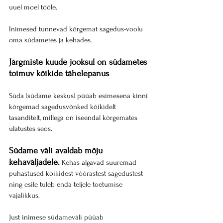
uuel moel tööle.
Inimesed tunnevad kõrgemat sagedus-voolu 
oma südametes ja kehades. 
Järgmiste kuude jooksul on südametes 
toimuv kõikide tähelepanus
Süda (südame keskus) püüab esimesena kinni 
kõrgemad sagedusvõnked kõikidelt 
tasanditelt, millega on iseendal kõrgemates 
ulatustes seos.
Südame väli avaldab mõju 
kehaväljadele.
 Kehas algavad suuremad 
puhastused kõikidest võõrastest sagedustest 
ning esile tuleb enda teljele toetumise 
vajalikkus.
Just inimese südameväli püüab 