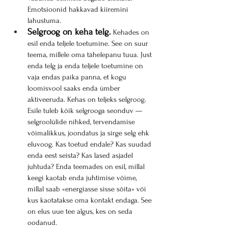
Emotsioonid hakkavad kiiremini 
lahustuma.
Selgroog on keha telg.
 Kehades on 
esil enda teljele toetumine. See on suur 
teema, millele oma tähelepanu tuua. Just 
enda telg ja enda teljele toetumine on 
vaja endas paika panna, et kogu 
loomisvool saaks enda ümber 
aktiveeruda. Kehas on teljeks selgroog. 
Esile tuleb kõik selgrooga seonduv — 
selgroolülide nihked, tervendamise 
võimalikkus, joondatus ja sirge selg ehk 
eluvoog. Kas toetud endale? Kas suudad 
enda eest seista? Kas lased asjadel 
juhtuda? Enda teemades on esil, millal 
keegi kaotab enda juhtimise võime, 
millal saab «energiasse sisse sõita» või 
kus kaotatakse oma kontakt endaga. See 
on elus uue tee algus, kes on seda 
oodanud.