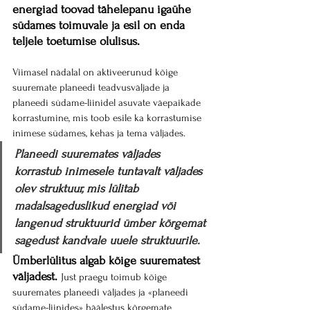
energiad toovad tähelepanu igaühe 
südames toimuvale ja esil on enda 
teljele toetumise olulisus.
Viimasel nädalal on aktiveerunud kõige 
suuremate planeedi teadvusväljade ja 
planeedi südame-liinidel asuvate väepaikade 
korrastumine, mis toob esile ka korrastumise 
inimese südames, kehas ja tema väljades.
Planeedi suuremates väljades 
korrastub inimesele tuntavalt väljades 
olev struktuur, mis lülitab 
madalsageduslikud energiad või 
langenud struktuurid ümber kõrgemat 
sagedust kandvale uuele struktuurile.
Ümberlülitus algab kõige suurematest 
väljadest.
Just praegu toimub kõige 
suuremates planeedi väljades ja «planeedi 
südame-liinides» häälestus kõrgemate 