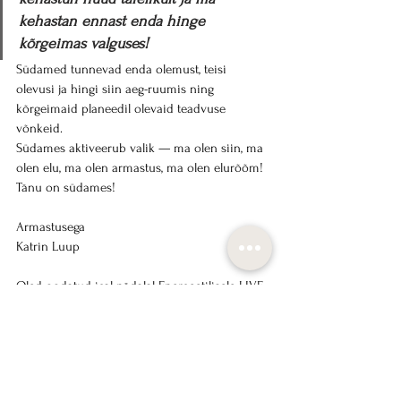
kehastan ennast enda hinge 
kõrgeimas valguses!
Südamed tunnevad enda olemust, teisi 
olevusi ja hingi siin aeg-ruumis ning 
kõrgeimaid planeedil olevaid teadvuse 
võnkeid.
Südames aktiveerub valik — ma olen siin, ma 
olen elu, ma olen armastus, ma olen elurõõm!
Tänu on südames!
Armastusega
Katrin Luup
Oled oodatud igal nädalal Energeetilisele LIVE 
seansile, registreeru siin:
TELLI ENERGEETILINE LIVE SEANSS