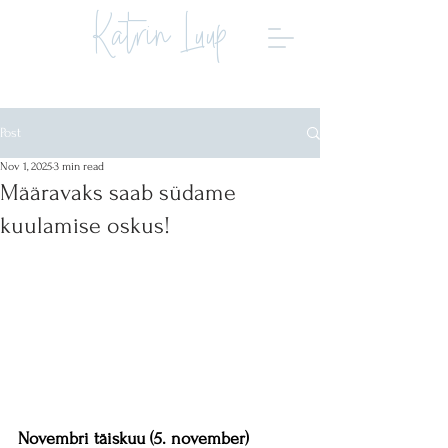
Katrin Luup
Post
Nov 1, 2025
3 min read
Määravaks saab südame
kuulamise oskus!
Novembri täiskuu (5. november) 