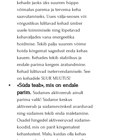
kehade jaoks üks suurem hüppe 
võimalus parema ja tervema keha 
saavutamiseks. Uues välja-seoses või 
võrgustikus lülitavad kehad ümber 
uuele toimimisele ning lõpetavad 
kehaväljades vana energeetika 
hoidmise. Tekib palju suurem võime 
hoida kõrgemat sagedust enda kehas 
kauem. Kehades tekib stabiilsus ja 
endale parima kergem äratundmine. 
Kehad lülituvad isetervendamisele. See 
on kehadele SUUR MUUTUS!
«Süda teab», mis on endale 
parim.
Südames aktiveerub ainult 
parima valik! Südame keskus 
aktiveerub ja südamevõnked avarduvad 
ning südames tekib enda mäletamine. 
Osadel hingedel aktiveeruvad südame-
koodid, mis on pärit kõrgematest 
kehastustest. Mälu, kuidas olla kehas 