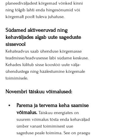
planeediväljadest kõrgemad võnked kinni 
ning tõlgib lahti enda hingesõnumid või 
kõrgemalt poolt tuleva juhatuse.
Südamed aktiveeruvad ning 
kehaväljades algab uute sageduste 
sissevool
Kehateadvus saab ühenduse kõrgemasse 
teadmisse/teadvusesse läbi südame keskuse. 
Kehades lülitub sisse koostöö uute välja-
ühendustega ning häälestumine kõrgemale 
toimimisele.
Novembri täiskuu võimalused:
Parema ja tervema keha saamise 
võimalus.
 Täiskuu energiates on 
suurem võimalus tõsta enda kehaväljad 
ümber vanast toimimisest uue 
sageduse peale toimima. See on praegu 