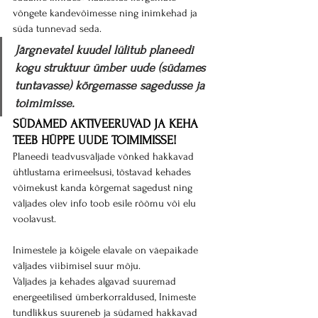
võngete kandevõimesse ning inimkehad ja 
süda tunnevad seda.
Järgnevatel kuudel lülitub planeedi 
kogu struktuur ümber uude (südames 
tuntavasse) kõrgemasse sagedusse ja 
toimimisse.
SÜDAMED AKTIVEERUVAD JA KEHA 
TEEB HÜPPE UUDE TOIMIMISSE!
Planeedi teadvusväljade võnked hakkavad 
ühtlustama erimeelsusi, tõstavad kehades 
võimekust kanda kõrgemat sagedust ning 
väljades olev info toob esile rõõmu või elu 
voolavust.
Inimestele ja kõigele elavale on väepaikade 
väljades viibimisel suur mõju.
Väljades ja kehades algavad suuremad 
energeetilised ümberkorraldused, Inimeste 
tundlikkus suureneb ja südamed hakkavad 