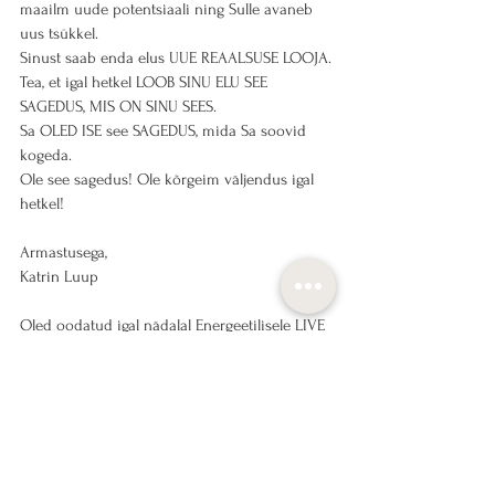
maailm uude potentsiaali ning Sulle avaneb 
uus tsükkel. 
Sinust saab enda elus UUE REAALSUSE LOOJA.
Tea, et igal hetkel LOOB SINU ELU SEE 
SAGEDUS, MIS ON SINU SEES.
Sa OLED ISE see SAGEDUS, mida Sa soovid 
kogeda. 
Ole see sagedus! Ole kõrgeim väljendus igal 
hetkel!
Armastusega,
Katrin Luup
Oled oodatud igal nädalal Energeetilisele LIVE 
seansile, registreeru läbi kodulehe siin:
TELLI ENERGEETILINE LIVE SEANSS