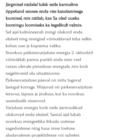
Järgmisel nädalal tuleb esile karmaline 
õppetund seoses enda väe kasutamisega 
loomisel, mis näitab, kas Sa oled uueks 
loomingu loomiseks ka tegelikult valmis.
Sel ajal kulmineerub mingi olukord enda 
eluteel ning energiad võimaldavad teha selles 
kohas uue ja küpsema valiku.
Noorkuu päikesevarjutuse energia 2. oktoobril 
võimaldab panna punkti enda sees veel 
varjus olevale pimeduse energiale, mis loob 
negatiivseid elu situatsioone.
Päikesevarjutuse päeval on mitu tugevat 
laengut korraga. Mõjuvad nii päikesevarjutuse 
teravus, täpsus ja jõulisus, kui ka noorkuu 
uuenduslik sissevool.
Varjutuse energia toob esile äärmuslikud 
olukorrad enda eluteel. Samal ajal lubab 
noorkuu energeetika liikuda uutesse 
sagedustesse ning tuua sisse toetuse 
alustavatesse projektidesse või suhetes 