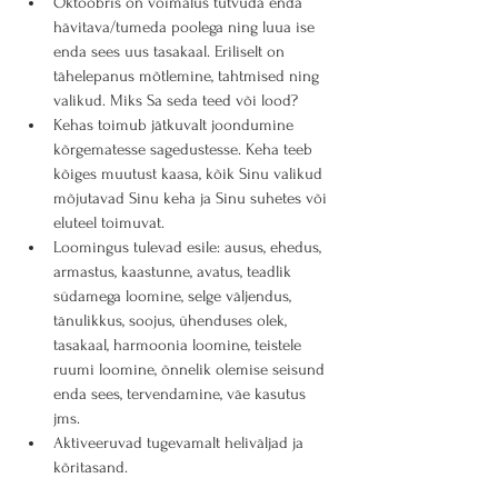
Oktoobris on võimalus tutvuda enda 
hävitava/tumeda poolega ning luua ise 
enda sees uus tasakaal. Eriliselt on 
tähelepanus mõtlemine, tahtmised ning 
valikud. Miks Sa seda teed või lood?
Kehas toimub jätkuvalt joondumine 
kõrgematesse sagedustesse. Keha teeb 
kõiges muutust kaasa, kõik Sinu valikud 
mõjutavad Sinu keha ja Sinu suhetes või 
eluteel toimuvat.
Loomingus tulevad esile: ausus, ehedus, 
armastus, kaastunne, avatus, teadlik 
südamega loomine, selge väljendus, 
tänulikkus, soojus, ühenduses olek, 
tasakaal, harmoonia loomine, teistele 
ruumi loomine, õnnelik olemise seisund 
enda sees, tervendamine, väe kasutus 
jms.
Aktiveeruvad tugevamalt heliväljad ja 
kõritasand.