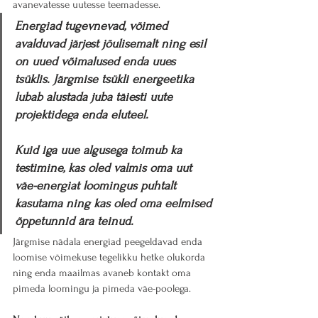
avanevatesse uutesse teemadesse. 
Energiad tugevnevad, võimed 
avalduvad järjest jõulisemalt ning esil 
on uued võimalused enda uues 
tsüklis. Järgmise tsükli energeetika 
lubab alustada juba täiesti uute 
projektidega enda eluteel. 
Kuid iga uue algusega toimub ka 
testimine, kas oled valmis oma uut 
väe-energiat loomingus puhtalt 
kasutama ning kas oled oma eelmised 
õppetunnid ära teinud.
Järgmise nädala energiad peegeldavad enda 
loomise võimekuse tegelikku hetke olukorda 
ning enda maailmas avaneb kontakt oma 
pimeda loomingu ja pimeda väe-poolega. 