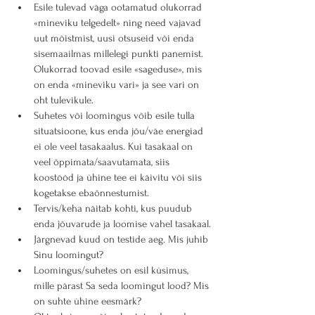
Esile tulevad väga ootamatud olukorrad 
«mineviku telgedelt» ning need vajavad 
uut mõistmist, uusi otsuseid või enda 
sisemaailmas millelegi punkti panemist. 
Olukorrad toovad esile «sageduse», mis 
on enda «mineviku vari» ja see vari on 
oht tulevikule.
Suhetes või loomingus võib esile tulla 
situatsioone, kus enda jõu/väe energiad 
ei ole veel tasakaalus. Kui tasakaal on 
veel õppimata/saavutamata, siis 
koostööd ja ühine tee ei käivitu või siis 
kogetakse ebaõnnestumist.
Tervis/keha näitab kohti, kus puudub 
enda jõuvarude ja loomise vahel tasakaal.
Järgnevad kuud on testide aeg. Mis juhib 
Sinu loomingut?
Loomingus/suhetes on esil küsimus, 
mille pärast Sa seda loomingut lood? Mis 
on suhte ühine eesmärk?