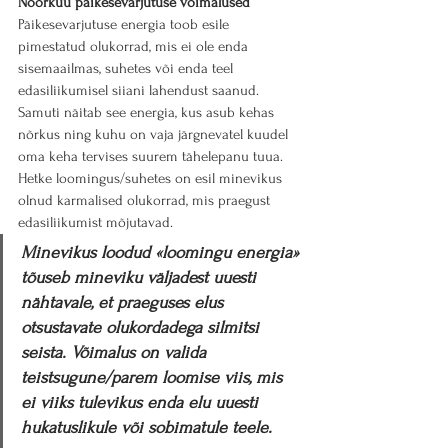
Noorkuu päikesevarjutuse võimalused
Päikesevarjutuse energia toob esile 
pimestatud olukorrad, mis ei ole enda 
sisemaailmas, suhetes või enda teel 
edasiliikumisel siiani lahendust saanud.
Samuti näitab see energia, kus asub kehas 
nõrkus ning kuhu on vaja järgnevatel kuudel 
oma keha tervises suurem tähelepanu tuua.
Hetke loomingus/suhetes on esil minevikus 
olnud karmalised olukorrad, mis praegust 
edasiliikumist mõjutavad. 
Minevikus loodud «loomingu energia» 
tõuseb mineviku väljadest uuesti 
nähtavale, et praeguses elus 
otsustavate olukordadega silmitsi 
seista. Võimalus on valida 
teistsugune/parem loomise viis, mis 
ei viiks tulevikus enda elu uuesti 
hukatuslikule või sobimatule teele.