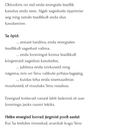
Oktoobris on esil enda energiate teadlik 
kasutus enda sees. Algab sageduste õppimise 
aeg ning nende teadlikult enda elus 
kasutamine.
Sa õpid:
	… ennast tundma, enda energiates 
teadlikult sagedust valima,
	… enda loomingut looma teadlikult 
kõrgemaid sagedusi kasutades,
	… juhtima enda nõrkuseid ning 
nägema, mis on Sinu valikute põhjus-tagajärg,
	… kuidas teha enda sisemaailmas 
muutuseid, et muutuks Sinu reaalsus.
Energiad toetavad vanast lahti laskmist, et uue 
loomingu jaoks ruumi tekiks.
Hetke energiad loovad järgmist poolt aastat
Kui Sa testides õnnestud, avardub kogu Sinu 