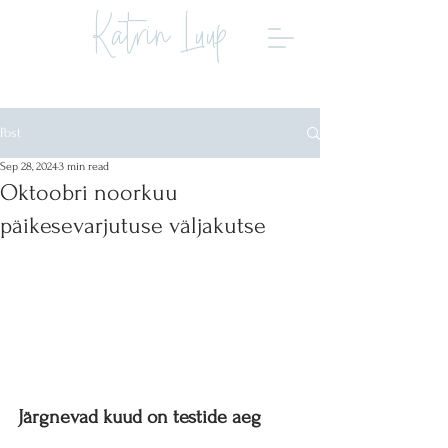
Katrin Luup
Post
Sep 28, 2024
3 min read
Oktoobri noorkuu
päikesevarjutuse väljakutse
Järgnevad kuud on testide aeg