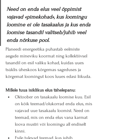
Need on enda elus veel õppimist 
vajavad «pimekohad», kus loomingu 
loomine ei ole tasakaalus ja kus enda 
loomise tasandil valitseb/juhib veel 
enda nõrkuse pool. 
Planeedi energeetika puhastab eelmiste 
aegade mineviku koormat ning kollektiivsel 
tasandil on esil valiku kohad, kuidas uues 
tsüklis üheskoos kõrgemas sageduses ja 
kõrgemat loomingut koos luues edasi liikuda.
Millele tuua isiklikus elus tähelepanu:
Oktoober on tasakaalu loomise kuu. Esil 
on kõik teemad/olukorrad enda elus, mis 
vajavad uue tasakaalu loomist. Need on 
teemad, mis on enda elus vana karmat 
loova mustri või loomingu all endiselt 
kinni.
Esile tulevad teemad, kus juhib 