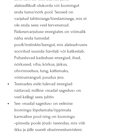
alateadlikult olukorda või loomingut 
enda tume/nõrk pool. Seosed on 
varjatud tahtmisega/tõestamisega, mis ei 
ole enda sees veel tervenenud. 
Päikesevarjutuse energiates on võimalik 
näha enda tumedat 
poolt/instinkte/laengut, mis alateadvuses 
soovitud suunda hävitab või katkestab. 
Puhastuvad kadeduse energiad, ihad, 
nõrkused, viha, kõrkus, jäikus, 
ohvrimeelsus, tung, kättemaks, 
võimumängud, puudus jms.
Teemades esile tulevad energiad 
näitavad, milline «madal sagedus» on 
veel kellegi sees juhtiv.
See «madal sagedus» on eelmise 
loomingu lõpetamata/õppimata 
karmaline pool ning on loomingu 
«pimeda poole jõud» iseendas, mis viib 
ikka ja jälle uuesti ebaõnnestumisteni.