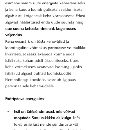
esimene samm uute energiate kehastamiseks 
ja keha kaudu loominguliseks avaldumiseks 
algab alati kõigepealt keha korrastusest. Edasi 
algavad häälestused enda uude suunda ning 
uue suuna kehastamine ehk kogemuses 
väljendus.
Keha eesmärk on tõsta kehaväljad ja 
loominguline võimekus parimasse võimalikku 
kvaliteeti, et saaks avaneda võime enda 
isiklikuks kehamudeli ülesehituseks. Uues 
keha võimekuses avanevad loomingu jaoks 
isiklikud algsed puhtad loomiskoodid.
Elementidega koostöös avardub ligipääs 
personaalsele kehamudelile.
Pööripäeva energiates:
Esil on tähtsündmused, mis võivad 
mõjutada Sinu isiklikku elukulgu.
 Info 
tuleb esile just nende sündmuste või 