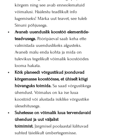
kõrgem ning see avab enneolematuid 
võimalusi. Häälestu teadlikult info 
lugemiseks! Märka uut teavet, see tuleb 
Sinuni põhjusega.
Avaneb uuenduslik koostöö elementide-
teadvusega.
 Pööripäeval saab keha ette 
valmistada uuenduslikeks algusteks. 
Avaneb mälu enda kohta ja mida on 
tulevikus tegelikult võimalik koostöödes 
looma hakata.
Kõik planeedi võrgustikud joonduvad 
kõrgemasse koostöösse, et ühiselt kõigi 
hüvanguks toimida.
 Sa saad võrgustikega 
ühendust. Võimalus on ka ise luua 
koostöid või alustada isiklike võrgustike 
ülesehitusega.
Suhetesse on võimalik luua tervendavaid 
ühendusi ja uut väljalist 
toimimist.
 Järgmisel poolaastal lülituvad 
suhted täielikult ümbertegemisse.