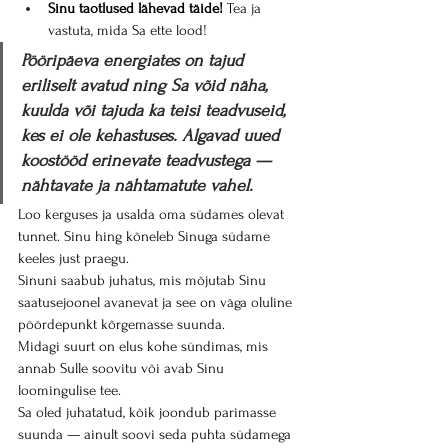
Sinu taotlused lähevad täide!
 Tea ja 
vastuta, mida Sa ette lood!
Pööripäeva energiates on tajud 
eriliselt avatud ning Sa võid näha, 
kuulda või tajuda ka teisi teadvuseid, 
kes ei ole kehastuses. Algavad uued 
koostööd erinevate teadvustega — 
nähtavate ja nähtamatute vahel.
Loo kerguses ja usalda oma südames olevat 
tunnet. Sinu hing kõneleb Sinuga südame 
keeles just praegu.
Sinuni saabub juhatus, mis mõjutab Sinu 
saatusejoonel avanevat ja see on väga oluline 
pöördepunkt kõrgemasse suunda.
Midagi suurt on elus kohe sündimas, mis 
annab Sulle soovitu või avab Sinu 
loomingulise tee.
Sa oled juhatatud, kõik joondub parimasse 
suunda — ainult soovi seda puhta südamega 