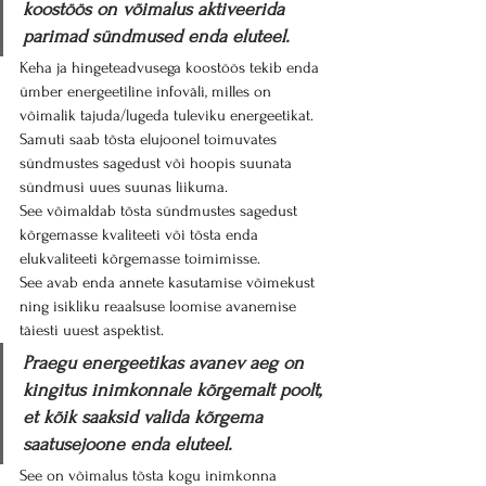
koostöös on võimalus aktiveerida 
parimad sündmused enda eluteel.
Keha ja hingeteadvusega koostöös tekib enda 
ümber energeetiline infoväli, milles on 
võimalik tajuda/lugeda tuleviku energeetikat.
Samuti saab tõsta elujoonel toimuvates 
sündmustes sagedust või hoopis suunata 
sündmusi uues suunas liikuma. 
See võimaldab tõsta sündmustes sagedust 
kõrgemasse kvaliteeti või tõsta enda 
elukvaliteeti kõrgemasse toimimisse.
See avab enda annete kasutamise võimekust 
ning isikliku reaalsuse loomise avanemise 
täiesti uuest aspektist.
Praegu energeetikas avanev aeg on 
kingitus inimkonnale kõrgemalt poolt, 
et kõik saaksid valida kõrgema 
saatusejoone enda eluteel.
See on võimalus tõsta kogu inimkonna 