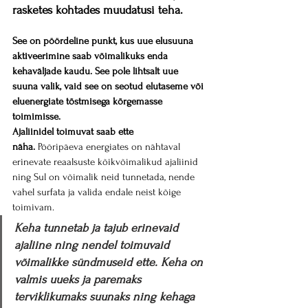
rasketes kohtades muudatusi teha.
See on pöördeline punkt, kus uue elusuuna 
aktiveerimine saab võimalikuks enda 
kehaväljade kaudu. See pole lihtsalt uue 
suuna valik, vaid see on seotud elutaseme või 
eluenergiate tõstmisega kõrgemasse 
toimimisse.
Ajaliinidel toimuvat saab ette 
näha.
 Pööripäeva energiates on nähtaval 
erinevate reaalsuste kõikvõimalikud ajaliinid 
ning Sul on võimalik neid tunnetada, nende 
vahel surfata ja valida endale neist kõige 
toimivam.
Keha tunnetab ja tajub erinevaid 
ajaliine ning nendel toimuvaid 
võimalikke sündmuseid ette. Keha on 
valmis uueks ja paremaks 
terviklikumaks suunaks ning kehaga 