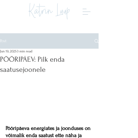
Katrin Luup
Post
Jun 19, 2025
3 min read
PÖÖRIPÄEV: Pilk enda
saatusejoonele
Pööripäeva energiates ja joonduses on 
võimalik enda saatust ette näha ja 