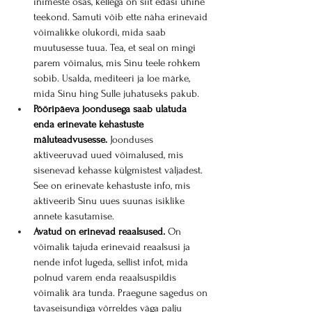
inimeste osas, kellega on siit edasi ühine 
teekond. Samuti võib ette näha erinevaid 
võimalikke olukordi, mida saab 
muutusesse tuua. Tea, et seal on mingi 
parem võimalus, mis Sinu teele rohkem 
sobib. Usalda, mediteeri ja loe märke, 
mida Sinu hing Sulle juhatuseks pakub.
Pööripäeva joondusega saab ulatuda 
enda erinevate kehastuste 
mäluteadvusesse.
 Joonduses 
aktiveeruvad uued võimalused, mis 
sisenevad kehasse külgmistest väljadest. 
See on erinevate kehastuste info, mis 
aktiveerib Sinu uues suunas isiklike 
annete kasutamise.
Avatud on erinevad reaalsused.
 On 
võimalik tajuda erinevaid reaalsusi ja 
nende infot lugeda, sellist infot, mida 
polnud varem enda reaalsuspildis 
võimalik ära tunda. Praegune sagedus on 
tavaseisundiga võrreldes väga palju 