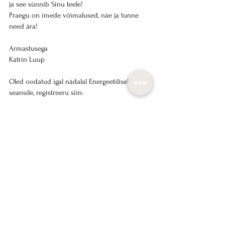
ja see sünnib Sinu teele!
Praegu on imede võimalused, näe ja tunne 
need ära!
Armastusega
Katrin Luup
Oled oodatud igal nädalal Energeetilisele LIVE 
seansile, registreeru siin:
TELLI ENERGEETILINE LIVE SEANSS
See All
Recent Posts