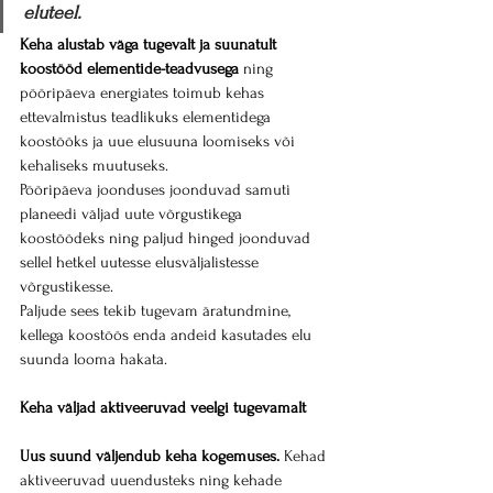
eluteel.
Keha alustab väga tugevalt ja suunatult 
koostööd elementide-teadvusega
 ning 
pööripäeva energiates toimub kehas 
ettevalmistus teadlikuks elementidega 
koostööks ja uue elusuuna loomiseks või 
kehaliseks muutuseks.
Pööripäeva joonduses joonduvad samuti 
planeedi väljad uute võrgustikega 
koostöödeks ning paljud hinged joonduvad 
sellel hetkel uutesse elusväljalistesse 
võrgustikesse.
Paljude sees tekib tugevam äratundmine, 
kellega koostöös enda andeid kasutades elu 
suunda looma hakata.
Keha väljad aktiveeruvad veelgi tugevamalt
Uus suund väljendub keha kogemuses.
 Kehad 
aktiveeruvad uuendusteks ning kehade 