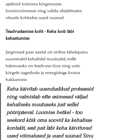
ajaliinid toimima kõrgemasse 
loomisvõimesse ning valida elutähtsates 
otsuste kohtades uued suunad.
Teadvustamise koht - Keha loob läbi 
kehastumise
Järgmised paar aastat on eriline tähelepanu 
suurematel kehalistel muutustel, mille 
tulemuseks on teadvuse tõus ning uute 
kõrgete sageduste ja energiatega looma 
hakkamine.
Keha käivitab uuenduslikud protsessid 
ning valmistab ette esimesed väljad 
kehaliseks muutuseks just sellel 
pööripäeval. Loomise hetkel - too 
seekord kõik oma soovid ka kehalisse 
kontakti, sest just läbi keha käivituvad 
uued võimalused ja uued suunad Sinu 