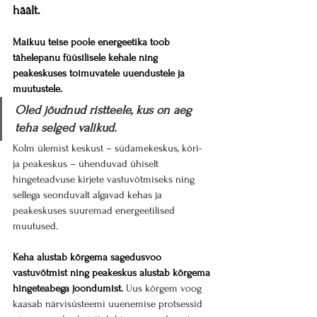
häält.
Maikuu teise poole energeetika toob 
tähelepanu füüsilisele kehale ning 
peakeskuses toimuvatele uuendustele ja 
muutustele.
Oled jõudnud ristteele, kus on aeg 
teha selged valikud.
Kolm ülemist keskust – südamekeskus, kõri- 
ja peakeskus – ühenduvad ühiselt 
hingeteadvuse kirjete vastuvõtmiseks ning 
sellega seonduvalt algavad kehas ja 
peakeskuses suuremad energeetilised 
muutused. 
Keha alustab kõrgema sagedusvoo 
vastuvõtmist ning peakeskus alustab kõrgema 
hingeteabega joondumist.
 Uus kõrgem voog 
kaasab närvisüsteemi uuenemise protsessid 