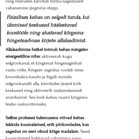
ning neerudes käivitub hirmu-sagedusest 
vabanemise järgmine etapp.
Füüsilises kehas on selgelt tunda, kui 
ülemised keskused häälestuvad 
koostööle ning alustavad kõrgema 
hingeteadvuse kirjete allalaadimist.
Allalaadimise hetkel toimub kehas märgatav 
energeetiline nihe:
 aktiveerub kogu 
selgrookanal, et kõrgemat hingesagedust 
vastu võtta. Kõrgem sagedus voolab sisse 
kroontšakra kaudu ja liigub mööda 
selgrookanalit alla, käivitades järjest kõik 
keskused ning aktiveerib südametasandi 
avardumist. See loob kehas ruumi kõrgema 
teabe vastuvõtmiseks.
Sellise protsessi tulemusena võivad kehas 
tekkida kuumalained, eriti piirkondades, kus 
sagedus on seni olnud kõige madalam.
 Need 
kuumalained hakkavad vabastama vanu 