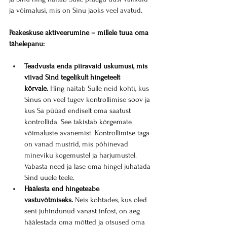
ja võimalusi, mis on Sinu jaoks veel avatud.
Peakeskuse aktiveerumine – millele tuua oma 
tähelepanu:
Teadvusta enda piiravaid uskumusi, mis 
viivad Sind tegelikult hingeteelt 
kõrvale.
 Hing näitab Sulle neid kohti, kus 
Sinus on veel tugev kontrollimise soov ja 
kus Sa püüad endiselt oma saatust 
kontrollida. See takistab kõrgemate 
võimaluste avanemist. Kontrollimise taga 
on vanad mustrid, mis põhinevad 
mineviku kogemustel ja harjumustel. 
Vabasta need ja lase oma hingel juhatada 
Sind uuele teele.
Häälesta end hingeteabe 
vastuvõtmiseks.
 Neis kohtades, kus oled 
seni juhindunud vanast infost, on aeg 
häälestada oma mõtted ja otsused oma 