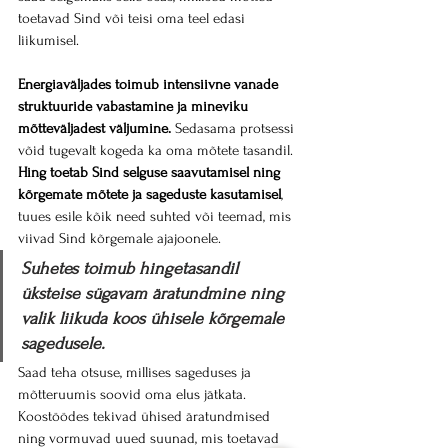
toetavad Sind või teisi oma teel edasi 
liikumisel.
Energiaväljades toimub intensiivne vanade 
struktuuride vabastamine ja mineviku 
mõtteväljadest väljumine.
 Sedasama protsessi 
võid tugevalt kogeda ka oma mõtete tasandil.
Hing toetab Sind selguse saavutamisel ning 
kõrgemate mõtete ja sageduste kasutamisel
, 
tuues esile kõik need suhted või teemad, mis 
viivad Sind kõrgemale ajajoonele.
Suhetes toimub hingetasandil 
üksteise sügavam äratundmine ning 
valik liikuda koos ühisele kõrgemale 
sagedusele.
Saad teha otsuse, millises sageduses ja 
mõtteruumis soovid oma elus jätkata. 
Koostöödes tekivad ühised äratundmised 
ning vormuvad uued suunad, mis toetavad 