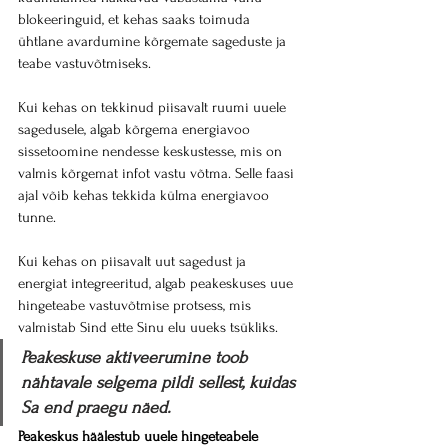
blokeeringuid, et kehas saaks toimuda 
ühtlane avardumine kõrgemate sageduste ja 
teabe vastuvõtmiseks.
Kui kehas on tekkinud piisavalt ruumi uuele 
sagedusele, algab kõrgema energiavoo 
sissetoomine nendesse keskustesse, mis on 
valmis kõrgemat infot vastu võtma. Selle faasi 
ajal võib kehas tekkida külma energiavoo 
tunne.
Kui kehas on piisavalt uut sagedust ja 
energiat integreeritud, algab peakeskuses uue 
hingeteabe vastuvõtmise protsess, mis 
valmistab Sind ette Sinu elu uueks tsükliks.
Peakeskuse aktiveerumine toob 
nähtavale selgema pildi sellest, kuidas 
Sa end praegu näed.
Peakeskus häälestub uuele hingeteabele 