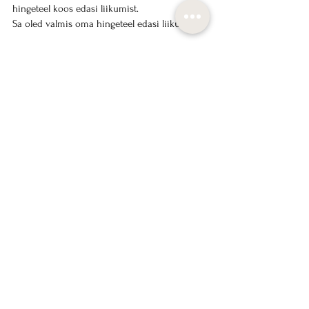
hingeteel koos edasi liikumist.
Sa oled valmis oma hingeteel edasi liikuma!
Armastusega
Katrin Luup
Oled oodatud igal nädalal Energeetilisele LIVE 
seansile, registreeru siin:
TELLI ENERGEETILINE LIVE SEANSS
See All
Recent Posts