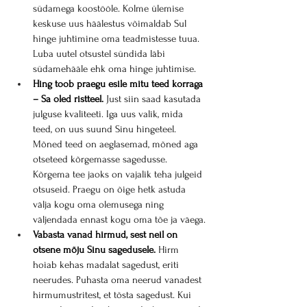
südamega koostööle. Kolme ülemise 
keskuse uus häälestus võimaldab Sul 
hinge juhtimine oma teadmistesse tuua. 
Luba uutel otsustel sündida läbi 
südamehääle ehk oma hinge juhtimise.
Hing toob praegu esile mitu teed korraga 
– Sa oled ristteel.
 Just siin saad kasutada 
julguse kvaliteeti. Iga uus valik, mida 
teed, on uus suund Sinu hingeteel. 
Mõned teed on aeglasemad, mõned aga 
otseteed kõrgemasse sagedusse. 
Kõrgema tee jaoks on vajalik teha julgeid 
otsuseid. Praegu on õige hetk astuda 
välja kogu oma olemusega ning 
väljendada ennast kogu oma tõe ja väega.
Vabasta vanad hirmud, sest neil on 
otsene mõju Sinu sagedusele.
 Hirm 
hoiab kehas madalat sagedust, eriti 
neerudes. Puhasta oma neerud vanadest 
hirmumustritest, et tõsta sagedust. Kui 