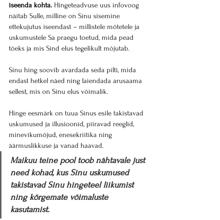
iseenda kohta.
 Hingeteadvuse uus infovoog 
näitab Sulle, milline on Sinu sisemine 
ettekujutus iseendast – millistele mõtetele ja 
uskumustele Sa praegu toetud, mida pead 
tõeks ja mis Sind elus tegelikult mõjutab.
Sinu hing soovib avardada seda pilti, mida 
endast hetkel näed ning laiendada arusaama 
sellest, mis on Sinu elus võimalik.
Hinge eesmärk on tuua Sinus esile takistavad 
uskumused ja illusioonid, piiravad reeglid, 
minevikumõjud, enesekriitika ning 
äärmuslikkuse ja vanad haavad. 
Maikuu teine pool toob nähtavale just 
need kohad, kus Sinu uskumused 
takistavad Sinu hingeteel liikumist 
ning kõrgemate võimaluste 
kasutamist.