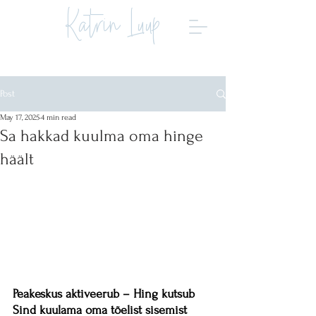
Katrin Luup
Post
May 17, 2025
4 min read
Sa hakkad kuulma oma hinge
häält
Peakeskus aktiveerub – Hing kutsub 
Sind kuulama oma tõelist sisemist 