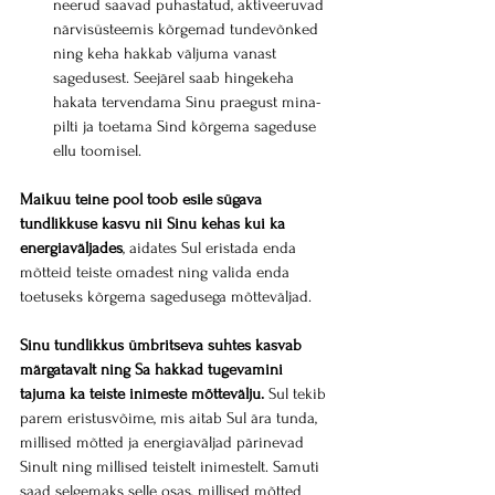
neerud saavad puhastatud, aktiveeruvad 
närvisüsteemis kõrgemad tundevõnked 
ning keha hakkab väljuma vanast 
sagedusest. Seejärel saab hingekeha 
hakata tervendama Sinu praegust mina-
pilti ja toetama Sind kõrgema sageduse 
ellu toomisel.
Maikuu teine pool toob esile sügava 
tundlikkuse kasvu nii Sinu kehas kui ka 
energiaväljades
, aidates Sul eristada enda 
mõtteid teiste omadest ning valida enda 
toetuseks kõrgema sagedusega mõtteväljad.
Sinu tundlikkus ümbritseva suhtes kasvab 
märgatavalt ning Sa hakkad tugevamini 
tajuma ka teiste inimeste mõttevälju.
 Sul tekib 
parem eristusvõime, mis aitab Sul ära tunda, 
millised mõtted ja energiaväljad pärinevad 
Sinult ning millised teistelt inimestelt. Samuti 
saad selgemaks selle osas, millised mõtted 