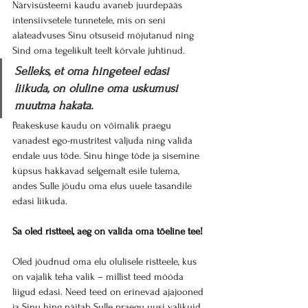
Närvisüsteemi kaudu avaneb juurdepääs 
intensiivsetele tunnetele, mis on seni 
alateadvuses Sinu otsuseid mõjutanud ning 
Sind oma tegelikult teelt kõrvale juhtinud.
Selleks, et oma hingeteel edasi 
liikuda, on oluline oma uskumusi 
muutma hakata.
Peakeskuse kaudu on võimalik praegu 
vanadest ego-mustritest väljuda ning valida 
endale uus tõde. Sinu hinge tõde ja sisemine 
küpsus hakkavad selgemalt esile tulema, 
andes Sulle jõudu oma elus uuele tasandile 
edasi liikuda. 
Sa oled ristteel, aeg on valida oma tõeline tee!
Oled jõudnud oma elu olulisele ristteele, kus 
on vajalik teha valik – millist teed mööda 
liigud edasi. Need teed on erinevad ajajooned 
ja Sinu hing näitab Sulle praegu uusi valikuid 