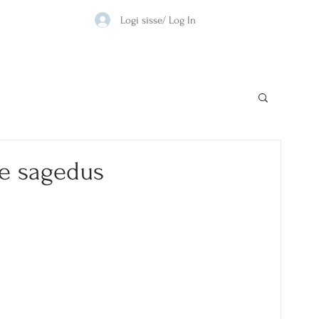
Logi sisse/ Log In
e sagedus