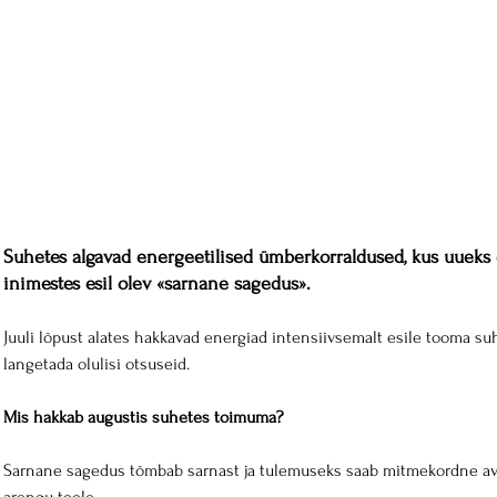
Suhetes algavad energeetilised ümberkorraldused, kus uueks 
inimestes esil olev «sarnane sagedus».
Juuli lõpust alates hakkavad energiad intensiivsemalt esile tooma suh
langetada olulisi otsuseid.
Mis hakkab augustis suhetes toimuma?
Sarnane sagedus tõmbab sarnast ja tulemuseks saab mitmekordne av