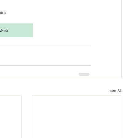
in:
ANSS
See All