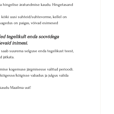
a hingelise äratundmise kaudu. Hingetasand 
 kõiki uusi suhteid/suhtevorme, kellel on 
 sagedus on paigas, võivad esimesed 
oled tegelikult enda soovidega 
evaid inimesi.
 saab suurema selguse enda tegelikust teest, 
 jätkata.
umise kogemuse järgmisesse valitud perioodi.
kõigesse/kõigisse vabadus ja julgus valida 
kaudu Maailma uut!