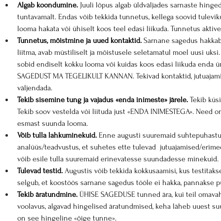
Algab koondumine.
 Juuli lõpus algab üldväljades sarnaste hin
tuntavamalt. Endas võib tekkida tunnetus, kellega soovid tulevi
looma hakata või ühiselt koos teel edasi liikuda. Tunnetus aktiv
Tunnetus, mõistmine ja uued kontaktid.
 Sarnane sagedus hakkab 
liitma, avab müstiliselt ja mõistusele seletamatul moel uusi uks
sobid endiselt kokku looma või kuidas koos edasi liikuda enda ü
SAGEDUST MA TEGELIKULT KANNAN. Tekivad kontaktid, jutuajami
väljendada.
Tekib sisemine tung ja vajadus «enda inimeste» järele.
 Tekib kü
Tekib soov vestelda või liituda just «ENDA INIMESTEGA». Need o
esmast suunda looma.
Võib tulla lahkuminekuid.
 Enne augusti suuremaid suhtepuhastus
analüüs/teadvustus, et suhetes ette tulevad  jutuajamised/erime
võib esile tulla suuremaid erinevatesse suundadesse minekuid.
Tulevad testid.
 Augustis võib tekkida kokkusaamisi, kus testitaks
selgub, et koostöös sarnane sagedus tööle ei hakka, pannakse p
Tekib äratundmine.
 ÜHISE SAGEDUSE tunned ära, kui teil omavah
voolavus, algavad hingelised äratundmised, keha läheb uuest suu
on see hingeline «õige tunne».