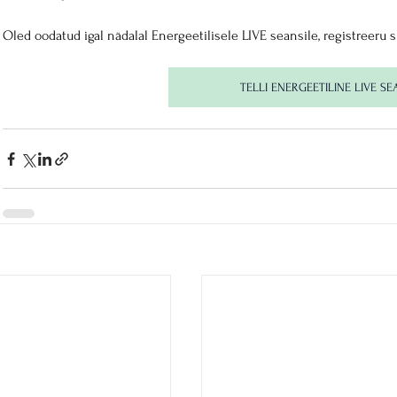
Oled oodatud igal nädalal Energeetilisele LIVE seansile, registreeru si
TELLI ENERGEETILINE LIVE SE