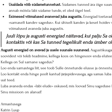
Usaldada võib südametunnetust.
 Südames tunned ära õige suun
annab mõista läbi südame tunde, et oled õigel teel.
Esimesed võimalused avanevad juba augustis.
 Energiad toetavad
«sarnaselt kandev sagedus». Kui ühiselt kandev ja keset hoidev
võimalused avaneda juba augustis.
Juuli lõpu ja augusti energiad näitavad, kui palju Sa 
kontaktis või kas Sa tunned tegelikult enda ümber ol
Augusti energiad on avavad ja uuele suunale suunavad.
 Augustikuuga
soovidest või tekib teadmine, kellega koos on hingesoov enda eluteed
Kellega on Sul sarnane sagedus?
Loo enda sarnastega liit, see toob Sulle õnnetunde elusse ja õnnest
Loo kontakt enda hinge poolt kantud järjepidevusega, aga samas luba 
uut teed.
Luba avaneda endas «läbi elude» oskused, mis loovad Sinu sageduse 
Sinu missioon on alanud! 
Armastusega
Katrin Luup