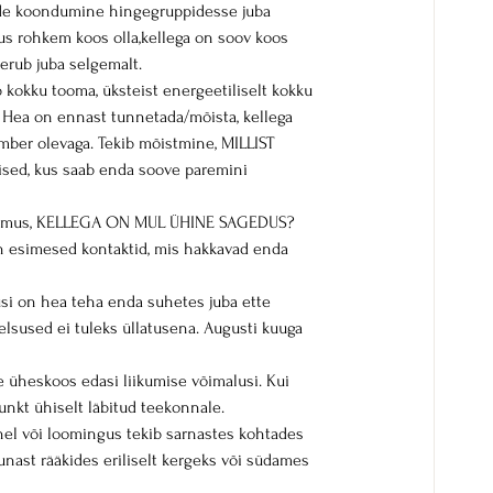
gede koondumine hingegruppidesse juba 
kus rohkem koos olla,kellega on soov koos 
eerub juba selgemalt.
kokku tooma, üksteist energeetiliselt kokku 
i. Hea on ennast tunnetada/mõista, kellega 
mber olevaga. Tekib mõistmine, MILLIST 
sed, kus saab enda soove paremini 
simus, KELLEGA ON MUL ÜHINE SAGEDUS? 
n esimesed kontaktid, mis hakkavad enda 
i on hea teha enda suhetes juba ette 
elsused ei tuleks üllatusena. Augusti kuuga 
e üheskoos edasi liikumise võimalusi. Kui 
unkt ühiselt läbitud teekonnale.
el või loomingus tekib sarnastes kohtades 
nast rääkides eriliselt kergeks või südames 