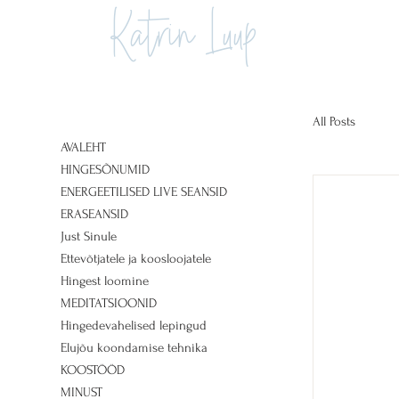
Katrin Luup
All Posts
AVALEHT
HINGESÕNUMID
ENERGEETILISED LIVE SEANSID
ERASEANSID
Just Sinule
Ettevõtjatele ja koosloojatele
Hingest loomine
MEDITATSIOONID
Hingedevahelised lepingud
Elujõu koondamise tehnika
KOOSTÖÖD
MINUST