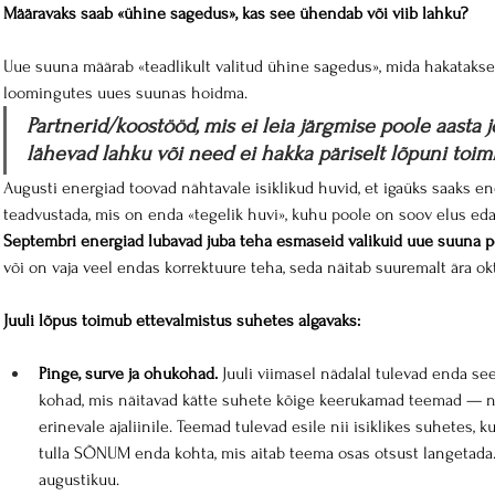
Määravaks saab «ühine sagedus», kas see ühendab või viib lahku?
Uue suuna määrab «teadlikult valitud ühine sagedus», mida hakatakse
loomingutes uues suunas hoidma.
Partnerid/koostööd, mis ei leia järgmise poole aasta 
lähevad lahku või need ei hakka päriselt lõpuni toim
Augusti energiad toovad nähtavale isiklikud huvid, et igaüks saaks e
teadvustada, mis on enda «tegelik huvi», kuhu poole on soov elus edas
Septembri energiad lubavad juba teha esmaseid valikuid uue suuna p
või on vaja veel endas korrektuure teha, seda näitab suuremalt ära o
Juuli lõpus toimub ettevalmistus suhetes algavaks:
Pinge, surve ja ohukohad.
 Juuli viimasel nädalal tulevad enda s
kohad, mis näitavad kätte suhete kõige keerukamad teemad — 
erinevale ajaliinile. Teemad tulevad esile nii isiklikes suhetes,
tulla SÕNUM enda kohta, mis aitab teema osas otsust langetada
augustikuu.