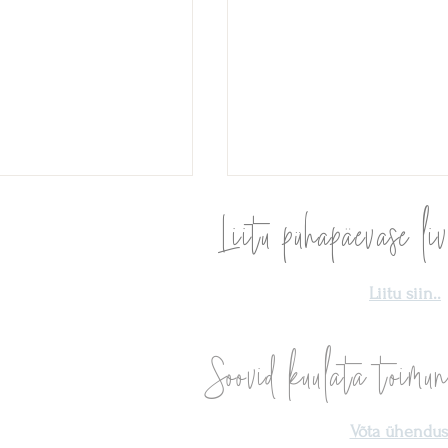
Liitu pühapäevase liv
Liitu siin..
Julgus olla Sina ise
Soovid kuulata toimun
al — Hinge tõde ja väe-
Võta ühendust