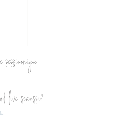
e sessiooniga
Hingekaart ja Hingetuli
ud live seanssi?
..