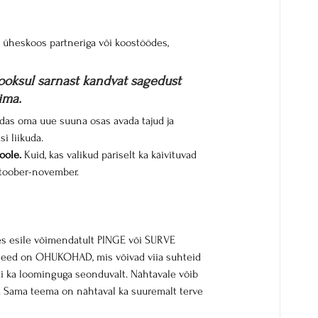
 üheskoos partneriga või koostöödes, 
jooksul sarnast kandvat sagedust 
ima.
ndas oma uue suuna osas avada tajud ja 
i liikuda.
oole.
 Kuid, kas valikud päriselt ka käivituvad 
ktoober-november.
ees esile võimendatult PINGE või SURVE 
need on OHUKOHAD, mis võivad viia suhteid 
 kui ka loominguga seonduvalt. Nähtavale võib 
. Sama teema on nähtaval ka suuremalt terve 