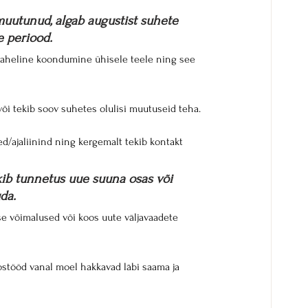
uutunud, algab augustist suhete 
 periood.
aheline koondumine ühisele teele ning see 
õi tekib soov suhetes olulisi muutuseid teha.
d/ajaliinind ning kergemalt tekib kontakt 
ib tunnetus uue suuna osas või 
da.
e võimalused või koos uute väljavaadete 
stööd vanal moel hakkavad läbi saama ja 