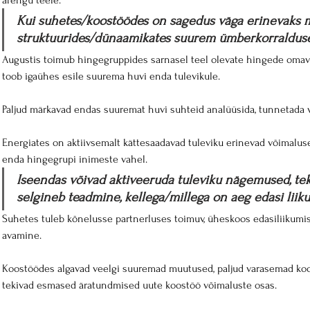
arengu teele. 
Kui suhetes/koostöödes on sagedus väga erinevaks m
struktuurides/dünaamikates suurem ümberkorralduse
Augustis toimub hingegruppides sarnasel teel olevate hingede omav
toob igaühes esile suurema huvi enda tulevikule.
Paljud märkavad endas suuremat huvi suhteid analüüsida, tunnetada v
Energiates on aktiivsemalt kättesaadavad tuleviku erinevad võimaluse
enda hingegrupi inimeste vahel. 
Iseendas võivad aktiveeruda tuleviku nägemused, tek
selgineb teadmine, kellega/millega on aeg edasi liiku
Suhetes tuleb kõnelusse partnerluses toimuv, üheskoos edasiliikumis
avamine.
Koostöödes algavad veelgi suuremad muutused, paljud varasemad koo
tekivad esmased äratundmised uute koostöö võimaluste osas. 