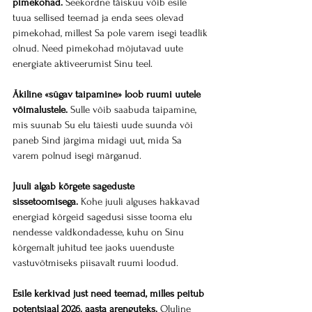
pimekohad.
 Seekordne täiskuu võib esile 
tuua sellised teemad ja enda sees olevad 
pimekohad, millest Sa pole varem isegi teadlik 
olnud. Need pimekohad mõjutavad uute 
energiate aktiveerumist Sinu teel.
Äkiline «sügav taipamine» loob ruumi uutele 
võimalustele.
 Sulle võib saabuda taipamine, 
mis suunab Su elu täiesti uude suunda või 
paneb Sind järgima midagi uut, mida Sa 
varem polnud isegi märganud.
Juuli algab kõrgete sageduste 
sissetoomisega.
 Kohe juuli alguses hakkavad 
energiad kõrgeid sagedusi sisse tooma elu 
nendesse valdkondadesse, kuhu on Sinu 
kõrgemalt juhitud tee jaoks uuenduste 
vastuvõtmiseks piisavalt ruumi loodud.
Esile kerkivad just need teemad, milles peitub 
potentsiaal 2026. aasta arenguteks.
 Oluline 