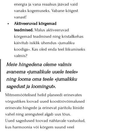
energia ja vana reaalsus jäävad vaid 
vanaks kogemuseks. Vabane kõigest 
vanast!
Aktiveeruvad kõrgemad 
teadmised.
 Mälus aktiveeruvad 
kõrgemad teadmised ning kristallkehas 
käivitub isiklik ühendus «jumaliku 
koodiga». Kas oled enda teel liikumiseks 
valmis?
Meie hingedena oleme valmis 
avanema «jumalikule uuele teele» 
ning looma oma teele «jumalikku 
sagedust ja loomingut».
Mitmemõõtelised helid planeedi erinevates 
võrgustikes loovad uued koostöövõimalused 
erinevate hingede ja erinevat päritolu liinide 
vahel ning arenguteel algab uus tõus.
Uued sagedused toovad nähtavale vastuolud, 
kus harmoonia või kõrgem suund veel 