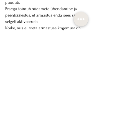
puudub. 
Praegu toimub südamete ühendamine ja 
peenhäälestus, et armastus enda sees saaks 
selgelt aktiveeruda. 
Kõike, mis ei toeta armastuse kogemust on 
võimalik harmoonia-väljade kaudu uueks 
kõrgemaks sageduseks muundada.
Sa koged valu seni, kuni oled valmis avanema 
ning tõelist armastust vastu võtma. 
Armastuses puudub valu. Sinu keha on 
valmis olema armastuse väljendus. 
Sinu hing on armastuse valguse kanal. Sina 
oled puhas algallika teadvus – armastus!
Armastusega
Katrin Luup
Oled oodatud igal nädalal Energeetilisele LIVE 
seansile, registreeru siin: