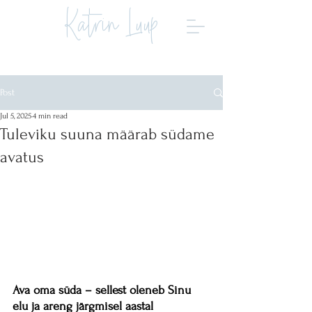
Katrin Luup
Post
Jul 5, 2025
4 min read
Tuleviku suuna määrab südame
avatus
Ava oma süda – sellest oleneb Sinu 
elu ja areng järgmisel aastal