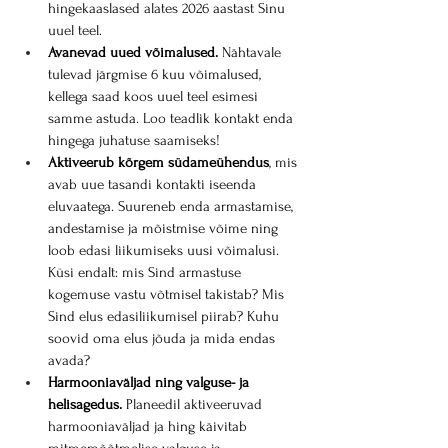
hingekaaslased alates 2026 aastast Sinu 
uuel teel. 
Avanevad uued võimalused.
 Nähtavale 
tulevad järgmise 6 kuu võimalused, 
kellega saad koos uuel teel esimesi 
samme astuda. Loo teadlik kontakt enda 
hingega juhatuse saamiseks!
Aktiveerub kõrgem südameühendus
, mis 
avab uue tasandi kontakti iseenda 
eluvaatega. Suureneb enda armastamise, 
andestamise ja mõistmise võime ning 
loob edasi liikumiseks uusi võimalusi. 
Küsi endalt: mis Sind armastuse 
kogemuse vastu võtmisel takistab? Mis 
Sind elus edasiliikumisel piirab? Kuhu 
soovid oma elus jõuda ja mida endas 
avada?
Harmooniaväljad ning valguse- ja 
helisagedus.
 Planeedil aktiveeruvad 
harmooniaväljad ja hing käivitab 