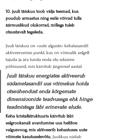
10. juuli täiskuu toob välja teemad, kus 
puudub armastus ning esile võivad tulla 
äärmuslikud olukorrad, millega tuleb 
otsustavalt tegeleda.
Juuli täiskuu on «uute alguste» kehatasandil 
aktiveerumise punkt, kus on võimalik selgelt 
tajuda ja ära tunda enda elu edasine 
põhisuund, mis käivitub järgmisel aastal.
Juuli täiskuu energiates aktiveerub 
südametasandil uus võimekus hoida 
otseühendust enda kõrgemate 
dimensioonide teadvusega ehk hinge 
teadmistega läbi erinevate elude.
Keha kristallstruktuuris käivitub läbi 
selgrookanali avardumise uus heliline 
valgusvoog, mis aktiveerib kehastuses uute 
võimete kasutuselevõtu.
 Juulikuu näitab 