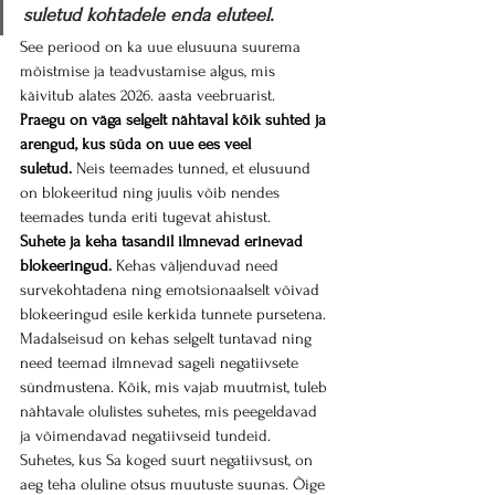
suletud kohtadele enda eluteel.
See periood on ka uue elusuuna suurema 
mõistmise ja teadvustamise algus, mis 
käivitub alates 2026. aasta veebruarist.
Praegu on väga selgelt nähtaval kõik suhted ja 
arengud, kus süda on uue ees veel 
suletud.
 Neis teemades tunned, et elusuund 
on blokeeritud ning juulis võib nendes 
teemades tunda eriti tugevat ahistust.
Suhete ja keha tasandil ilmnevad erinevad 
blokeeringud.
 Kehas väljenduvad need 
survekohtadena ning emotsionaalselt võivad 
blokeeringud esile kerkida tunnete pursetena.
Madalseisud on kehas selgelt tuntavad ning 
need teemad ilmnevad sageli negatiivsete 
sündmustena. Kõik, mis vajab muutmist, tuleb 
nähtavale olulistes suhetes, mis peegeldavad 
ja võimendavad negatiivseid tundeid.
Suhetes, kus Sa koged suurt negatiivsust, on 
aeg teha oluline otsus muutuste suunas. Õige 