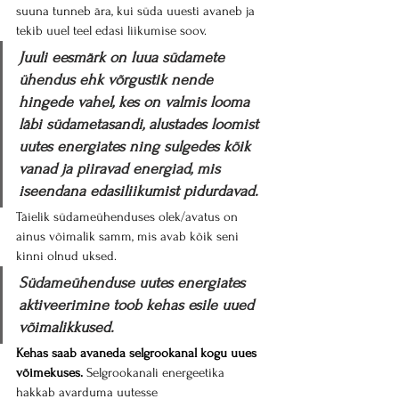
suuna tunneb ära, kui süda uuesti avaneb ja 
tekib uuel teel edasi liikumise soov.
Juuli eesmärk on luua südamete 
ühendus ehk võrgustik nende 
hingede vahel, kes on valmis looma 
läbi südametasandi, alustades loomist 
uutes energiates ning sulgedes kõik 
vanad ja piiravad energiad, mis 
iseendana edasiliikumist pidurdavad.
Täielik südameühenduses olek/avatus on 
ainus võimalik samm, mis avab kõik seni 
kinni olnud uksed.
Südameühenduse uutes energiates 
aktiveerimine toob kehas esile uued 
võimalikkused.
Kehas saab avaneda selgrookanal kogu uues 
võimekuses.
 Selgrookanali energeetika 
hakkab avarduma uutesse 