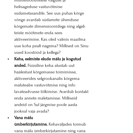
mitmemõõtmelise valguse ja 
helisageduse vastuvõtmise 
südametasandile. See uus puhas kõrge 
võnge avardab südamete ühenduse 
kõrgemate dimensioonidega ning algab 
teiste mõõtmete enda sees 
aktiveerimine. Kas oled valmis maailma 
uue koha pealt nägema? Millised on Sinu 
uued koostööd ja kellega?
Keha, eelmiste elude mälu ja kogutud 
anded.
 Füüsiline keha alustab uut 
häälestust kõrgemasse toimimisse, 
aktiveerides selgrookanalis kõrgema 
mäluteabe vastuvõtmise ning info 
tavateadvusse tõlkimise. Avardub kontakt 
enda annete mäletamisse. Milliseid 
andeid on Sul järgmise poole aasta 
jooksul vaja avada?
Vana mälu 
ümberkirjutamine.
 Kehaväljades toimub 
vana mälu ümberkirjutamine ning vana 