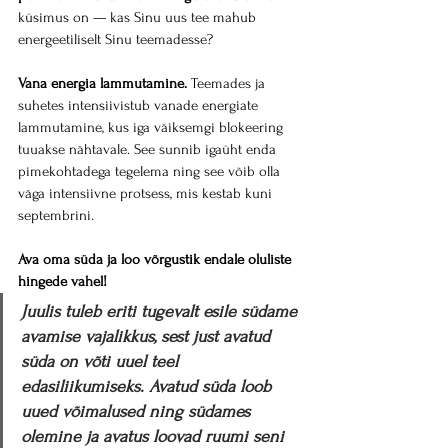
küsimus on — kas Sinu uus tee mahub 
energeetiliselt Sinu teemadesse?
Vana energia lammutamine.
 Teemades ja 
suhetes intensiivistub vanade energiate 
lammutamine, kus iga väiksemgi blokeering 
tuuakse nähtavale. See sunnib igaüht enda 
pimekohtadega tegelema ning see võib olla 
väga intensiivne protsess, mis kestab kuni 
septembrini.
Ava oma süda ja loo võrgustik endale oluliste 
hingede vahel!
Juulis tuleb eriti tugevalt esile südame 
avamise vajalikkus, sest just avatud 
süda on võti uuel teel 
edasiliikumiseks. Avatud süda loob 
uued võimalused ning südames 
olemine ja avatus loovad ruumi seni 