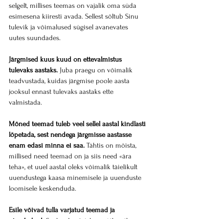
selgelt, millises teemas on vajalik oma süda 
esimesena kiiresti avada. Sellest sõltub Sinu 
tulevik ja võimalused sügisel avanevates 
uutes suundades.
Järgmised kuus kuud on ettevalmistus 
tulevaks aastaks.
 Juba praegu on võimalik 
teadvustada, kuidas järgmise poole aasta 
jooksul ennast tulevaks aastaks ette 
valmistada.
Mõned teemad tuleb veel sellel aastal kindlasti 
lõpetada, sest nendega järgmisse aastasse 
enam edasi minna ei saa.
 Tähtis on mõista, 
millised need teemad on ja siis need «ära 
teha», et uuel aastal oleks võimalik täielikult 
uuendustega kaasa minemisele ja uuenduste 
loomisele keskenduda.
Esile võivad tulla varjatud teemad ja 