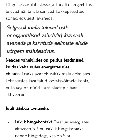
kõrgustesse/ulatustesse ja kanali energeetikas 
tulevad nähtavale senised kokkupressitud 
kohad, et uuesti avaneda. 
Selgrookanalis tulevad esile 
energeetilised vahelülid, kus saab 
avaneda ja käivituda eelmiste elude 
kõrgem mäluteadvus.
Nendes vahelülides on peidus teadmised, 
kuidas keha uutes energiates üles 
ehitada.
 Lisaks avaneb isiklik mälu eelmistes 
kehastustes kasutatud loomisvõimete kohta, 
mille aeg on nüüd uues eluetapis taas 
aktiveeruda.
Juuli täiskuu toetuseks:
Isiklik hingekontakt.
 Täiskuu energiates 
aktiveerub Sinu isiklik hingekontakt 
nende hingedega, kes on Sinu 