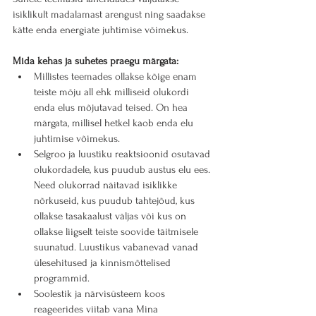
isiklikult madalamast arengust ning saadakse 
kätte enda energiate juhtimise võimekus.
Mida kehas ja suhetes praegu märgata:
Millistes teemades ollakse kõige enam 
teiste mõju all ehk milliseid olukordi 
enda elus mõjutavad teised. On hea 
märgata, millisel hetkel kaob enda elu 
juhtimise võimekus.
Selgroo ja luustiku reaktsioonid osutavad 
olukordadele, kus puudub austus elu ees. 
Need olukorrad näitavad isiklikke 
nõrkuseid, kus puudub tahtejõud, kus 
ollakse tasakaalust väljas või kus on 
ollakse liigselt teiste soovide täitmisele 
suunatud. Luustikus vabanevad vanad 
ülesehitused ja kinnismõttelised 
programmid.
Soolestik ja närvisüsteem koos 
reageerides viitab vana Mina 