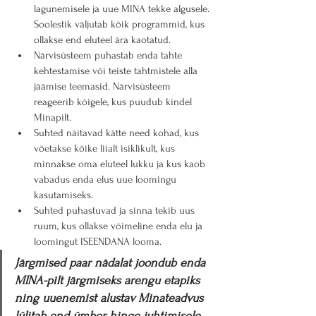
lagunemisele ja uue MINA tekke algusele. 
Soolestik väljutab kõik programmid, kus 
ollakse end eluteel ära kaotatud.
Närvisüsteem puhastab enda tahte 
kehtestamise või teiste tahtmistele alla 
jäämise teemasid. Närvisüsteem 
reageerib kõigele, kus puudub kindel 
Minapilt.
Suhted näitavad kätte need kohad, kus 
võetakse kõike liialt isiklikult, kus 
minnakse oma eluteel lukku ja kus kaob 
vabadus enda elus uue loomingu 
kasutamiseks.
Suhted puhastuvad ja sinna tekib uus 
ruum, kus ollakse võimeline enda elu ja 
loomingut ISEENDANA looma.
Järgmised paar nädalat joondub enda 
MINA-pilt järgmiseks arengu etapiks 
ning uuenemist alustav Minateadvus 
lülitab end ümber hinge juhtimisele. 