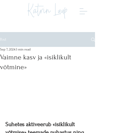
Katrin Luup
Post
Sep 7, 2024
3 min read
Vaimne kasv ja «isiklikult
võtmine»
Suhetes aktiveerub «isiklikult 
võtmise» teemade puhastus ning 