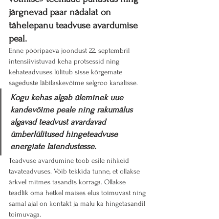
järgnevad paar nädalat on 
tähelepanu teadvuse avardumise 
peal.
Enne pööripäeva joondust 22. septembril 
intensiivistuvad keha protsessid ning 
kehateadvuses lülitub sisse kõrgemate 
sageduste läbilaskevõime selgroo kanalisse. 
Kogu kehas algab üleminek uue 
kandevõime peale ning rakumälus 
algavad teadvust avardavad 
ümberlülitused hingeteadvuse 
energiate laiendustesse.
Teadvuse avardumine toob esile nihkeid 
tavateadvuses. Võib tekkida tunne, et ollakse 
ärkvel mitmes tasandis korraga. Ollakse 
teadlik oma hetkel maises elus toimuvast ning 
samal ajal on kontakt ja mälu ka hingetasandil 
toimuvaga.