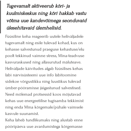
Tugevamalt aktiveerub kõri- ja 
kuulmiskeskus ning kõri hakkab vastu 
võtma uue kandevõimega seonduvaid 
ülesehitavaid ülemhelisid.
Füüsiline keha reageerib uutele heliväljadele 
tugevamalt ning esile tulevad kohad, kus on 
kehasse salvestunud praeguse kehastuse/elu 
poolt tekkinud vaimne stress, Mina-teadvuse 
kasvuraskused ning allasurutud mäluteave.
Heliväljade käivitudes algab füüsilises kehas 
läbi närvisüsteemi uue info läbitoomine 
sidekoe võrgustikku ning luustikus tulevad 
ümber-pööramisse jäigastunud salvestised.
Need mõlemad protsessid koos mõjutavad 
kehas uue energeetilise tugisamba tekkimist 
ning enda Mina kõrgemale/pühale vaimsele 
kasvule suunamist. 
Keha läheb tundlikumaks ning alustab enne 
pööripäeva uue avardumistega kõrgemasse 