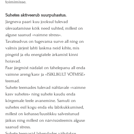
toimimisse.
Suhetes aktiveerub suurpuhastus.
Järgneva paari kuu jooksul tulevad 
ülevaatamisse kõik need suhted, millest on 
alguse saanud «vaimne stress». 
Tavateadvus on tugevama surve all ning on 
valmis järjest lahti laskma neid kihte, mis 
pingeid ja elu energiatele ärkamist kinni 
hoiavad.
Paar järgmist nädalat on tähelepanu all enda 
vaimne areng/kasv ja «ISIKLIKULT VÕTMISE» 
teemad.
Suhete teemades tulevad nähtavale «vaimne 
kasv suhetes» ning suhete kaudu enda 
kõrgemale teele avanemine. Samuti on 
suhetes esil kogu enda elu läbikukkumised, 
millest on kehasse/luustikku salvestunud 
jäikus ning millest on närvisüsteemis alguse 
saanud stress. 
Suhete teemasid lahendades väljutakse 