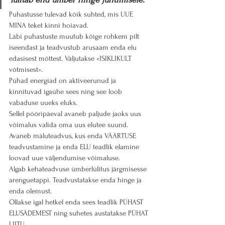
Puhastusse tulevad kõik suhted, mis UUE 
MINA teket kinni hoiavad.
Läbi puhastuste muutub kõige rohkem pilt 
iseendast ja teadvustub arusaam enda elu 
edasisest mõttest. Väljutakse «ISIKLIKULT 
võtmisest».
Pühad energiad on aktiveerunud ja 
kinnituvad igaühe sees ning see loob 
vabaduse uueks eluks.
Sellel pööripäeval avaneb paljude jaoks uus 
võimalus valida oma uus elutee suund. 
Avaneb mäluteadvus, kus enda VÄÄRTUSE 
teadvustamine ja enda ELU teadlik elamine 
loovad uue väljendumise võimaluse.
Algab kehateadvuse ümberlülitus järgmisesse 
arenguetappi. Teadvustatakse enda hinge ja 
enda olemust.
Ollakse igal hetkel enda sees teadlik PÜHAST 
ELUSÄDEMEST ning suhetes austatakse PÜHAT 
LIITU.