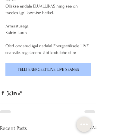
Ollakse endale ELUALLIKAS ning see on 
meeles igal loomise hetkel.
Armastusega,
Katrin Luup
Oled oodatud igal nädalal Energeetilisele LIVE 
seansile, registreeru läbi kodulehe siin:
TELLI ENERGEETILINE LIVE SEANSS
See All
Recent Posts