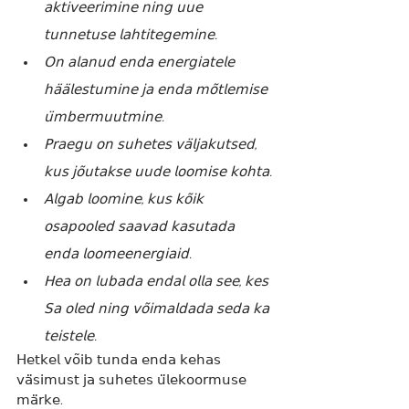
𝖺𝗄𝗍𝗂𝗏𝖾𝖾𝗋𝗂𝗆𝗂𝗇𝖾 𝗇𝗂𝗇𝗀 𝗎𝗎𝖾 
𝗍𝗎𝗇𝗇𝖾𝗍𝗎𝗌𝖾 𝗅𝖺𝗁𝗍𝗂𝗍𝖾𝗀𝖾𝗆𝗂𝗇𝖾.
𝖮𝗇 𝖺𝗅𝖺𝗇𝗎𝖽 𝖾𝗇𝖽𝖺 𝖾𝗇𝖾𝗋𝗀𝗂𝖺𝗍𝖾𝗅𝖾 
𝗁𝖺̈𝖺̈𝗅𝖾𝗌𝗍𝗎𝗆𝗂𝗇𝖾 𝗃𝖺 𝖾𝗇𝖽𝖺 𝗆𝗈̃𝗍𝗅𝖾𝗆𝗂𝗌𝖾 
𝗎̈𝗆𝖻𝖾𝗋𝗆𝗎𝗎𝗍𝗆𝗂𝗇𝖾.
𝖯𝗋𝖺𝖾𝗀𝗎 𝗈𝗇 𝗌𝗎𝗁𝖾𝗍𝖾𝗌 𝗏𝖺̈𝗅𝗃𝖺𝗄𝗎𝗍𝗌𝖾𝖽, 
𝗄𝗎𝗌 𝗃𝗈̃𝗎𝗍𝖺𝗄𝗌𝖾 𝗎𝗎𝖽𝖾 𝗅𝗈𝗈𝗆𝗂𝗌𝖾 𝗄𝗈𝗁𝗍𝖺. 
𝖠𝗅𝗀𝖺𝖻 𝗅𝗈𝗈𝗆𝗂𝗇𝖾, 𝗄𝗎𝗌 𝗄𝗈̃𝗂𝗄 
𝗈𝗌𝖺𝗉𝗈𝗈𝗅𝖾𝖽 𝗌𝖺𝖺𝗏𝖺𝖽 𝗄𝖺𝗌𝗎𝗍𝖺𝖽𝖺 
𝖾𝗇𝖽𝖺 𝗅𝗈𝗈𝗆𝖾𝖾𝗇𝖾𝗋𝗀𝗂𝖺𝗂𝖽.
𝖧𝖾𝖺 𝗈𝗇 𝗅𝗎𝖻𝖺𝖽𝖺 𝖾𝗇𝖽𝖺𝗅 𝗈𝗅𝗅𝖺 𝗌𝖾𝖾, 𝗄𝖾𝗌 
𝖲𝖺 𝗈𝗅𝖾𝖽 𝗇𝗂𝗇𝗀 𝗏𝗈̃𝗂𝗆𝖺𝗅𝖽𝖺𝖽𝖺 𝗌𝖾𝖽𝖺 𝗄𝖺 
𝗍𝖾𝗂𝗌𝗍𝖾𝗅𝖾.
𝖧𝖾𝗍𝗄𝖾𝗅 𝗏𝗈̃𝗂𝖻 𝗍𝗎𝗇𝖽𝖺 𝖾𝗇𝖽𝖺 𝗄𝖾𝗁𝖺𝗌 
𝗏𝖺̈𝗌𝗂𝗆𝗎𝗌𝗍 𝗃𝖺 𝗌𝗎𝗁𝖾𝗍𝖾𝗌 𝗎̈𝗅𝖾𝗄𝗈𝗈𝗋𝗆𝗎𝗌𝖾 
𝗆𝖺̈𝗋𝗄𝖾.