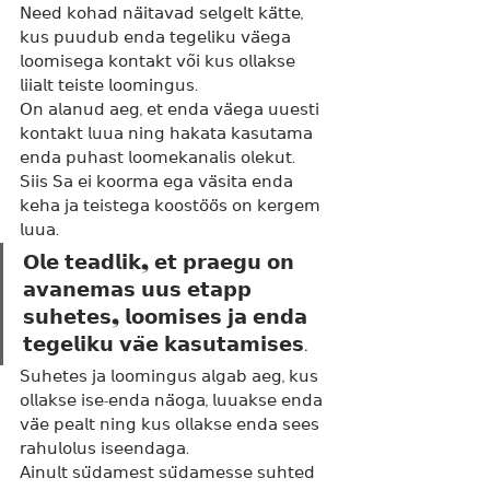
𝖭𝖾𝖾𝖽 𝗄𝗈𝗁𝖺𝖽 𝗇𝖺̈𝗂𝗍𝖺𝗏𝖺𝖽 𝗌𝖾𝗅𝗀𝖾𝗅𝗍 𝗄𝖺̈𝗍𝗍𝖾, 
𝗄𝗎𝗌 𝗉𝗎𝗎𝖽𝗎𝖻 𝖾𝗇𝖽𝖺 𝗍𝖾𝗀𝖾𝗅𝗂𝗄𝗎 𝗏𝖺̈𝖾𝗀𝖺 
𝗅𝗈𝗈𝗆𝗂𝗌𝖾𝗀𝖺 𝗄𝗈𝗇𝗍𝖺𝗄𝗍 𝗏𝗈̃𝗂 𝗄𝗎𝗌 𝗈𝗅𝗅𝖺𝗄𝗌𝖾 
𝗅𝗂𝗂𝖺𝗅𝗍 𝗍𝖾𝗂𝗌𝗍𝖾 𝗅𝗈𝗈𝗆𝗂𝗇𝗀𝗎𝗌.
𝖮𝗇 𝖺𝗅𝖺𝗇𝗎𝖽 𝖺𝖾𝗀, 𝖾𝗍 𝖾𝗇𝖽𝖺 𝗏𝖺̈𝖾𝗀𝖺 𝗎𝗎𝖾𝗌𝗍𝗂 
𝗄𝗈𝗇𝗍𝖺𝗄𝗍 𝗅𝗎𝗎𝖺 𝗇𝗂𝗇𝗀 𝗁𝖺𝗄𝖺𝗍𝖺 𝗄𝖺𝗌𝗎𝗍𝖺𝗆𝖺 
𝖾𝗇𝖽𝖺 𝗉𝗎𝗁𝖺𝗌𝗍 𝗅𝗈𝗈𝗆𝖾𝗄𝖺𝗇𝖺𝗅𝗂𝗌 𝗈𝗅𝖾𝗄𝗎𝗍. 
𝖲𝗂𝗂𝗌 𝖲𝖺 𝖾𝗂 𝗄𝗈𝗈𝗋𝗆𝖺 𝖾𝗀𝖺 𝗏𝖺̈𝗌𝗂𝗍𝖺 𝖾𝗇𝖽𝖺 
𝗄𝖾𝗁𝖺 𝗃𝖺 𝗍𝖾𝗂𝗌𝗍𝖾𝗀𝖺 𝗄𝗈𝗈𝗌𝗍𝗈̈𝗈̈𝗌 𝗈𝗇 𝗄𝖾𝗋𝗀𝖾𝗆 
𝗅𝗎𝗎𝖺.
𝗢𝗹𝗲 𝘁𝗲𝗮𝗱𝗹𝗶𝗸❟ 𝗲𝘁 𝗽𝗿𝗮𝗲𝗴𝘂 𝗼𝗻 
𝗮𝘃𝗮𝗻𝗲𝗺𝗮𝘀 𝘂𝘂𝘀 𝗲𝘁𝗮𝗽𝗽 
𝘀𝘂𝗵𝗲𝘁𝗲𝘀❟ 𝗹𝗼𝗼𝗺𝗶𝘀𝗲𝘀 𝗷𝗮 𝗲𝗻𝗱𝗮 
𝘁𝗲𝗴𝗲𝗹𝗶𝗸𝘂 𝘃𝗮̈𝗲 𝗸𝗮𝘀𝘂𝘁𝗮𝗺𝗶𝘀𝗲𝘀.
𝖲𝗎𝗁𝖾𝗍𝖾𝗌 𝗃𝖺 𝗅𝗈𝗈𝗆𝗂𝗇𝗀𝗎𝗌 𝖺𝗅𝗀𝖺𝖻 𝖺𝖾𝗀, 𝗄𝗎𝗌 
𝗈𝗅𝗅𝖺𝗄𝗌𝖾 𝗂𝗌𝖾-𝖾𝗇𝖽𝖺 𝗇𝖺̈𝗈𝗀𝖺, 𝗅𝗎𝗎𝖺𝗄𝗌𝖾 𝖾𝗇𝖽𝖺 
𝗏𝖺̈𝖾 𝗉𝖾𝖺𝗅𝗍 𝗇𝗂𝗇𝗀 𝗄𝗎𝗌 𝗈𝗅𝗅𝖺𝗄𝗌𝖾 𝖾𝗇𝖽𝖺 𝗌𝖾𝖾𝗌 
𝗋𝖺𝗁𝗎𝗅𝗈𝗅𝗎𝗌 𝗂𝗌𝖾𝖾𝗇𝖽𝖺𝗀𝖺.
𝖠𝗂𝗇𝗎𝗅𝗍 𝗌𝗎̈𝖽𝖺𝗆𝖾𝗌𝗍 𝗌𝗎̈𝖽𝖺𝗆𝖾𝗌𝗌𝖾 𝗌𝗎𝗁𝗍𝖾𝖽 