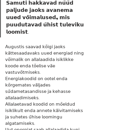
𝗦𝗮𝗺𝘂𝘁𝗶 𝗵𝗮𝗸𝗸𝗮𝘃𝗮𝗱 𝗻𝘂̈𝘂̈𝗱 
𝗽𝗮𝗹𝗷𝘂𝗱𝗲 𝗷𝗮𝗼𝗸𝘀 𝗮𝘃𝗮𝗻𝗲𝗺𝗮 
𝘂𝘂𝗲𝗱 𝘃𝗼̃𝗶𝗺𝗮𝗹𝘂𝘀𝗲𝗱❟ 𝗺𝗶𝘀 
𝗽𝘂𝘂𝗱𝘂𝘁𝗮𝘃𝗮𝗱 𝘂̈𝗵𝗶𝘀𝘁 𝘁𝘂𝗹𝗲𝘃𝗶𝗸𝘂 
𝗹𝗼𝗼𝗺𝗶𝘀𝘁.
𝖠𝗎𝗀𝗎𝗌𝗍𝗂𝗌 𝗌𝖺𝖺𝗏𝖺𝖽 𝗄𝗈̃𝗂𝗀𝗂 𝗃𝖺𝗈𝗄𝗌 
𝗄𝖺̈𝗍𝗍𝖾𝗌𝖺𝖺𝖽𝖺𝗏𝖺𝗄𝗌 𝗎𝗎𝖾𝖽 𝖾𝗇𝖾𝗋𝗀𝗂𝖺𝖽 𝗇𝗂𝗇𝗀 
𝗏𝗈̃𝗂𝗆𝖺𝗅𝗂𝗄 𝗈𝗇 𝖺𝗅𝗅𝖺𝗅𝖺𝖺𝖽𝗂𝖽𝖺 𝗂𝗌𝗂𝗄𝗅𝗂𝗄𝗄𝖾 
𝗄𝗈𝗈𝖽𝖾 𝖾𝗇𝖽𝖺 𝗍𝗈̃𝖾𝗅𝗂𝗌𝖾 𝗏𝖺̈𝖾 
𝗏𝖺𝗌𝗍𝗎𝗏𝗈̃𝗍𝗆𝗂𝗌𝖾𝗄𝗌.
𝖤𝗇𝖾𝗋𝗀𝗂𝖺𝗄𝗈𝗈𝖽𝗂𝖽 𝗈𝗇 𝗈𝗈𝗍𝖾𝗅 𝖾𝗇𝖽𝖺 
𝗄𝗈̃𝗋𝗀𝖾𝗆𝖺𝗍𝖾𝗌 𝗏𝖺̈𝗅𝗃𝖺𝖽𝖾𝗌 
𝗌𝗎̈𝖽𝖺𝗆𝖾𝗍𝖺𝗌𝖺𝗇𝖽𝗂𝗌𝗌𝖾 𝗃𝖺 𝗄𝖾𝗁𝖺𝗌𝗌𝖾 
𝖺𝗅𝗅𝖺𝗅𝖺𝖺𝖽𝗂𝗆𝗂𝗌𝖾𝗄𝗌.
𝖠𝗅𝗅𝖺𝗅𝖺𝖾𝗍𝖺𝗏𝖺𝖽 𝗄𝗈𝗈𝖽𝗂𝖽 𝗈𝗇 𝗆𝗈̃𝖾𝗅𝖽𝗎𝖽 
𝗂𝗌𝗂𝗄𝗅𝗂𝗄𝗎𝗅𝗍 𝖾𝗇𝖽𝖺 𝖺𝗇𝗇𝖾𝗍𝖾 𝗄𝖺̈𝗂𝗏𝗂𝗍𝖺𝗆𝗂𝗌𝖾𝗄𝗌 
𝗃𝖺 𝗌𝗎𝗁𝖾𝗍𝖾𝗌 𝗎̈𝗁𝗂𝗌𝖾 𝗅𝗈𝗈𝗆𝗂𝗇𝗀𝗎 
𝖺𝗅𝗀𝖺𝗍𝖺𝗆𝗂𝗌𝖾𝗄𝗌.
𝖴𝗎𝗍 𝖾𝗇𝖾𝗋𝗀𝗂𝖺𝗍 𝗌𝖺𝖺𝖻 𝖺𝗅𝗅𝖺𝗅𝖺𝖺𝖽𝗂𝖽𝖺 𝗄𝗎𝗇𝗂 