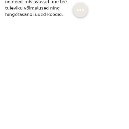
𝗈𝗇 𝗇𝖾𝖾𝖽, 𝗆𝗂𝗌 𝖺𝗏𝖺𝗏𝖺𝖽 𝗎𝗎𝖾 𝗍𝖾𝖾, 
𝗍𝗎𝗅𝖾𝗏𝗂𝗄𝗎 𝗏𝗈̃𝗂𝗆𝖺𝗅𝗎𝗌𝖾𝖽 𝗇𝗂𝗇𝗀 
𝗁𝗂𝗇𝗀𝖾𝗍𝖺𝗌𝖺𝗇𝖽𝗂 𝗎𝗎𝖾𝖽 𝗄𝗈𝗈𝖽𝗂𝖽.
Armastusega,
Kartin Luup
Registreeru LIVE seansile
See All
Recent Posts