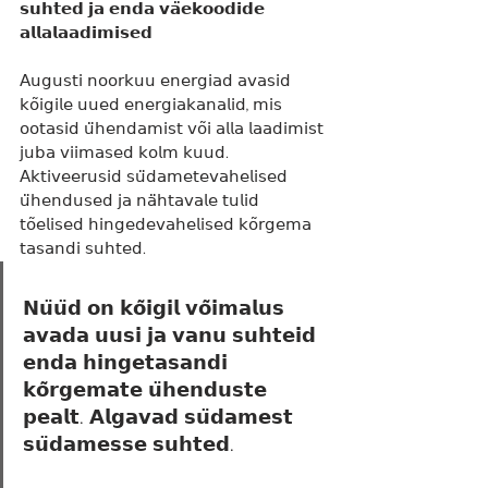
𝘀𝘂𝗵𝘁𝗲𝗱 𝗷𝗮 𝗲𝗻𝗱𝗮 𝘃𝗮̈𝗲𝗸𝗼𝗼𝗱𝗶𝗱𝗲 
𝗮𝗹𝗹𝗮𝗹𝗮𝗮𝗱𝗶𝗺𝗶𝘀𝗲𝗱
𝖠𝗎𝗀𝗎𝗌𝗍𝗂 𝗇𝗈𝗈𝗋𝗄𝗎𝗎 𝖾𝗇𝖾𝗋𝗀𝗂𝖺𝖽 𝖺𝗏𝖺𝗌𝗂𝖽 
𝗄𝗈̃𝗂𝗀𝗂𝗅𝖾 𝗎𝗎𝖾𝖽 𝖾𝗇𝖾𝗋𝗀𝗂𝖺𝗄𝖺𝗇𝖺𝗅𝗂𝖽, 𝗆𝗂𝗌 
𝗈𝗈𝗍𝖺𝗌𝗂𝖽 𝗎̈𝗁𝖾𝗇𝖽𝖺𝗆𝗂𝗌𝗍 𝗏𝗈̃𝗂 𝖺𝗅𝗅𝖺 𝗅𝖺𝖺𝖽𝗂𝗆𝗂𝗌𝗍 
𝗃𝗎𝖻𝖺 𝗏𝗂𝗂𝗆𝖺𝗌𝖾𝖽 𝗄𝗈𝗅𝗆 𝗄𝗎𝗎𝖽.
𝖠𝗄𝗍𝗂𝗏𝖾𝖾𝗋𝗎𝗌𝗂𝖽 𝗌𝗎̈𝖽𝖺𝗆𝖾𝗍𝖾𝗏𝖺𝗁𝖾𝗅𝗂𝗌𝖾𝖽 
𝗎̈𝗁𝖾𝗇𝖽𝗎𝗌𝖾𝖽 𝗃𝖺 𝗇𝖺̈𝗁𝗍𝖺𝗏𝖺𝗅𝖾 𝗍𝗎𝗅𝗂𝖽 
𝗍𝗈̃𝖾𝗅𝗂𝗌𝖾𝖽 𝗁𝗂𝗇𝗀𝖾𝖽𝖾𝗏𝖺𝗁𝖾𝗅𝗂𝗌𝖾𝖽 𝗄𝗈̃𝗋𝗀𝖾𝗆𝖺 
𝗍𝖺𝗌𝖺𝗇𝖽𝗂 𝗌𝗎𝗁𝗍𝖾𝖽.
𝗡𝘂̈𝘂̈𝗱 𝗼𝗻 𝗸𝗼̃𝗶𝗴𝗶𝗹 𝘃𝗼̃𝗶𝗺𝗮𝗹𝘂𝘀 
𝗮𝘃𝗮𝗱𝗮 𝘂𝘂𝘀𝗶 𝗷𝗮 𝘃𝗮𝗻𝘂 𝘀𝘂𝗵𝘁𝗲𝗶𝗱 
𝗲𝗻𝗱𝗮 𝗵𝗶𝗻𝗴𝗲𝘁𝗮𝘀𝗮𝗻𝗱𝗶 
𝗸𝗼̃𝗿𝗴𝗲𝗺𝗮𝘁𝗲 𝘂̈𝗵𝗲𝗻𝗱𝘂𝘀𝘁𝗲 
𝗽𝗲𝗮𝗹𝘁. 𝗔𝗹𝗴𝗮𝘃𝗮𝗱 𝘀𝘂̈𝗱𝗮𝗺𝗲𝘀𝘁 
𝘀𝘂̈𝗱𝗮𝗺𝗲𝘀𝘀𝗲 𝘀𝘂𝗵𝘁𝗲𝗱.