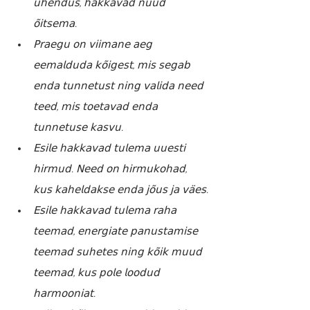
𝗎̈𝗁𝖾𝗇𝖽𝗎𝗌, 𝗁𝖺𝗄𝗄𝖺𝗏𝖺𝖽 𝗇𝗎̈𝗎̈𝖽 
𝗈̃𝗂𝗍𝗌𝖾𝗆𝖺.
𝖯𝗋𝖺𝖾𝗀𝗎 𝗈𝗇 𝗏𝗂𝗂𝗆𝖺𝗇𝖾 𝖺𝖾𝗀 
𝖾𝖾𝗆𝖺𝗅𝖽𝗎𝖽𝖺 𝗄𝗈̃𝗂𝗀𝖾𝗌𝗍, 𝗆𝗂𝗌 𝗌𝖾𝗀𝖺𝖻 
𝖾𝗇𝖽𝖺 𝗍𝗎𝗇𝗇𝖾𝗍𝗎𝗌𝗍 𝗇𝗂𝗇𝗀 𝗏𝖺𝗅𝗂𝖽𝖺 𝗇𝖾𝖾𝖽 
𝗍𝖾𝖾𝖽, 𝗆𝗂𝗌 𝗍𝗈𝖾𝗍𝖺𝗏𝖺𝖽 𝖾𝗇𝖽𝖺 
𝗍𝗎𝗇𝗇𝖾𝗍𝗎𝗌𝖾 𝗄𝖺𝗌𝗏𝗎.
𝖤𝗌𝗂𝗅𝖾 𝗁𝖺𝗄𝗄𝖺𝗏𝖺𝖽 𝗍𝗎𝗅𝖾𝗆𝖺 𝗎𝗎𝖾𝗌𝗍𝗂 
𝗁𝗂𝗋𝗆𝗎𝖽. 𝖭𝖾𝖾𝖽 𝗈𝗇 𝗁𝗂𝗋𝗆𝗎𝗄𝗈𝗁𝖺𝖽, 
𝗄𝗎𝗌 𝗄𝖺𝗁𝖾𝗅𝖽𝖺𝗄𝗌𝖾 𝖾𝗇𝖽𝖺 𝗃𝗈̃𝗎𝗌 𝗃𝖺 𝗏𝖺̈𝖾𝗌.
𝖤𝗌𝗂𝗅𝖾 𝗁𝖺𝗄𝗄𝖺𝗏𝖺𝖽 𝗍𝗎𝗅𝖾𝗆𝖺 𝗋𝖺𝗁𝖺 
𝗍𝖾𝖾𝗆𝖺𝖽, 𝖾𝗇𝖾𝗋𝗀𝗂𝖺𝗍𝖾 𝗉𝖺𝗇𝗎𝗌𝗍𝖺𝗆𝗂𝗌𝖾 
𝗍𝖾𝖾𝗆𝖺𝖽 𝗌𝗎𝗁𝖾𝗍𝖾𝗌 𝗇𝗂𝗇𝗀 𝗄𝗈̃𝗂𝗄 𝗆𝗎𝗎𝖽 
𝗍𝖾𝖾𝗆𝖺𝖽, 𝗄𝗎𝗌 𝗉𝗈𝗅𝖾 𝗅𝗈𝗈𝖽𝗎𝖽 
𝗁𝖺𝗋𝗆𝗈𝗈𝗇𝗂𝖺𝗍.