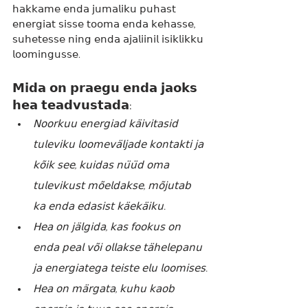
𝗁𝖺𝗄𝗄𝖺𝗆𝖾 𝖾𝗇𝖽𝖺 𝗃𝗎𝗆𝖺𝗅𝗂𝗄𝗎 𝗉𝗎𝗁𝖺𝗌𝗍 
𝖾𝗇𝖾𝗋𝗀𝗂𝖺𝗍 𝗌𝗂𝗌𝗌𝖾 𝗍𝗈𝗈𝗆𝖺 𝖾𝗇𝖽𝖺 𝗄𝖾𝗁𝖺𝗌𝗌𝖾, 
𝗌𝗎𝗁𝖾𝗍𝖾𝗌𝗌𝖾 𝗇𝗂𝗇𝗀 𝖾𝗇𝖽𝖺 𝖺𝗃𝖺𝗅𝗂𝗂𝗇𝗂𝗅 𝗂𝗌𝗂𝗄𝗅𝗂𝗄𝗄𝗎 
𝗅𝗈𝗈𝗆𝗂𝗇𝗀𝗎𝗌𝗌𝖾.
𝗠𝗶𝗱𝗮 𝗼𝗻 𝗽𝗿𝗮𝗲𝗴𝘂 𝗲𝗻𝗱𝗮 𝗷𝗮𝗼𝗸𝘀 
𝗵𝗲𝗮 𝘁𝗲𝗮𝗱𝘃𝘂𝘀𝘁𝗮𝗱𝗮:
𝖭𝗈𝗈𝗋𝗄𝗎𝗎 𝖾𝗇𝖾𝗋𝗀𝗂𝖺𝖽 𝗄𝖺̈𝗂𝗏𝗂𝗍𝖺𝗌𝗂𝖽 
𝗍𝗎𝗅𝖾𝗏𝗂𝗄𝗎 𝗅𝗈𝗈𝗆𝖾𝗏𝖺̈𝗅𝗃𝖺𝖽𝖾 𝗄𝗈𝗇𝗍𝖺𝗄𝗍𝗂 𝗃𝖺 
𝗄𝗈̃𝗂𝗄 𝗌𝖾𝖾, 𝗄𝗎𝗂𝖽𝖺𝗌 𝗇𝗎̈𝗎̈𝖽 𝗈𝗆𝖺 
𝗍𝗎𝗅𝖾𝗏𝗂𝗄𝗎𝗌𝗍 𝗆𝗈̃𝖾𝗅𝖽𝖺𝗄𝗌𝖾, 𝗆𝗈̃𝗃𝗎𝗍𝖺𝖻 
𝗄𝖺 𝖾𝗇𝖽𝖺 𝖾𝖽𝖺𝗌𝗂𝗌𝗍 𝗄𝖺̈𝖾𝗄𝖺̈𝗂𝗄𝗎.
𝖧𝖾𝖺 𝗈𝗇 𝗃𝖺̈𝗅𝗀𝗂𝖽𝖺, 𝗄𝖺𝗌 𝖿𝗈𝗈𝗄𝗎𝗌 𝗈𝗇 
𝖾𝗇𝖽𝖺 𝗉𝖾𝖺𝗅 𝗏𝗈̃𝗂 𝗈𝗅𝗅𝖺𝗄𝗌𝖾 𝗍𝖺̈𝗁𝖾𝗅𝖾𝗉𝖺𝗇𝗎 
𝗃𝖺 𝖾𝗇𝖾𝗋𝗀𝗂𝖺𝗍𝖾𝗀𝖺 𝗍𝖾𝗂𝗌𝗍𝖾 𝖾𝗅𝗎 𝗅𝗈𝗈𝗆𝗂𝗌𝖾𝗌.
𝖧𝖾𝖺 𝗈𝗇 𝗆𝖺̈𝗋𝗀𝖺𝗍𝖺, 𝗄𝗎𝗁𝗎 𝗄𝖺𝗈𝖻 