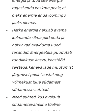
𝖾𝗇𝖾𝗋𝗀𝗂𝖺 𝗃𝖺 𝗍𝗎𝗎𝖺 𝗌𝖾𝖾 𝖾𝗇𝖾𝗋𝗀𝗂𝖺 
𝗍𝖺𝗀𝖺𝗌𝗂 𝖾𝗇𝖽𝖺 𝗄𝖾𝗌𝗄𝗆𝖾 𝗉𝖾𝖺𝗅𝖾, 𝖾𝗍 
𝗈𝗅𝖾𝗄𝗌 𝖾𝗇𝖾𝗋𝗀𝗂𝖺 𝖾𝗇𝖽𝖺 𝗅𝗈𝗈𝗆𝗂𝗇𝗀𝗎 
𝗃𝖺𝗈𝗄𝗌 𝗈𝗅𝖾𝗆𝖺𝗌.
𝖧𝖾𝗍𝗄𝖾 𝖾𝗇𝖾𝗋𝗀𝗂𝖺 𝗁𝖺𝗄𝗄𝖺𝖻 𝖺𝗏𝖺𝗆𝖺 
𝗄𝗈𝗅𝗆𝖺𝗇𝖽𝖺 𝗌𝗂𝗅𝗆𝖺 𝗉𝗂𝗂𝗋𝗄𝗈𝗇𝖽𝖺 𝗃𝖺 
𝗁𝖺𝗄𝗄𝖺𝗏𝖺𝖽 𝖺𝗏𝖺𝗅𝖽𝗎𝗆𝖺 𝗎𝗎𝖾𝖽 
𝗍𝖺𝗌𝖺𝗇𝖽𝗂𝖽. 𝖤𝗇𝖾𝗋𝗀𝖾𝖾𝗍𝗂𝗄𝖺 𝗉𝗎𝗎𝖽𝗎𝗍𝖺𝖻 
𝗍𝗎𝗇𝖽𝗅𝗂𝗄𝗄𝗎𝗌𝖾 𝗄𝖺𝗌𝗏𝗎, 𝗄𝗈𝗈𝗌𝗍𝗈̈𝗈̈𝖽 
𝗍𝖾𝗂𝗌𝗍𝖾𝗀𝖺, 𝗄𝖾𝗁𝖺𝗏𝖺̈𝗅𝗃𝖺𝖽𝖾 𝗆𝗎𝗎𝗍𝗎𝗆𝗂𝗌𝗍 
𝗃𝖺̈𝗋𝗀𝗆𝗂𝗌𝖾𝗅 𝗉𝗈𝗈𝗅𝖾𝗅 𝖺𝖺𝗌𝗍𝖺𝗅 𝗇𝗂𝗇𝗀 
𝗏𝗈̃𝗂𝗆𝖾𝗄𝗎𝗌𝗍 𝗅𝗎𝗎𝖺 𝗌𝗎̈𝖽𝖺𝗆𝖾𝗌𝗍 
𝗌𝗎̈𝖽𝖺𝗆𝖾𝗌𝗌𝖾 𝗌𝗎𝗁𝗍𝖾𝗂𝖽.
𝖭𝖾𝖾𝖽 𝗌𝗎𝗁𝗍𝖾𝖽, 𝗄𝗎𝗌 𝖺𝗏𝖺𝗅𝖽𝗎𝖻 
𝗌𝗎̈𝖽𝖺𝗆𝖾𝗍𝖾𝗏𝖺𝗁𝖾𝗅𝗂𝗇𝖾 𝗍𝗈̃𝖾𝗅𝗂𝗇𝖾 