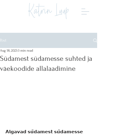
Katrin Luup
Post
Aug 18, 2023
3 min read
Südamest südamesse suhted ja
väekoodide allalaadimine
𝗔𝗹𝗴𝗮𝘃𝗮𝗱 𝘀𝘂̈𝗱𝗮𝗺𝗲𝘀𝘁 𝘀𝘂̈𝗱𝗮𝗺𝗲𝘀𝘀𝗲 