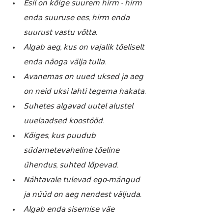
𝖤𝗌𝗂𝗅 𝗈𝗇 𝗄𝗈̃𝗂𝗀𝖾 𝗌𝗎𝗎𝗋𝖾𝗆 𝗁𝗂𝗋𝗆 - 𝗁𝗂𝗋𝗆 
𝖾𝗇𝖽𝖺 𝗌𝗎𝗎𝗋𝗎𝗌𝖾 𝖾𝖾𝗌, 𝗁𝗂𝗋𝗆 𝖾𝗇𝖽𝖺 
𝗌𝗎𝗎𝗋𝗎𝗌𝗍 𝗏𝖺𝗌𝗍𝗎 𝗏𝗈̃𝗍𝗍𝖺.
𝖠𝗅𝗀𝖺𝖻 𝖺𝖾𝗀, 𝗄𝗎𝗌 𝗈𝗇 𝗏𝖺𝗃𝖺𝗅𝗂𝗄 𝗍𝗈̃𝖾𝗅𝗂𝗌𝖾𝗅𝗍 
𝖾𝗇𝖽𝖺 𝗇𝖺̈𝗈𝗀𝖺 𝗏𝖺̈𝗅𝗃𝖺 𝗍𝗎𝗅𝗅𝖺.
𝖠𝗏𝖺𝗇𝖾𝗆𝖺𝗌 𝗈𝗇 𝗎𝗎𝖾𝖽 𝗎𝗄𝗌𝖾𝖽 𝗃𝖺 𝖺𝖾𝗀 
𝗈𝗇 𝗇𝖾𝗂𝖽 𝗎𝗄𝗌𝗂 𝗅𝖺𝗁𝗍𝗂 𝗍𝖾𝗀𝖾𝗆𝖺 𝗁𝖺𝗄𝖺𝗍𝖺.
𝖲𝗎𝗁𝖾𝗍𝖾𝗌 𝖺𝗅𝗀𝖺𝗏𝖺𝖽 𝗎𝗎𝗍𝖾𝗅 𝖺𝗅𝗎𝗌𝗍𝖾𝗅 
𝗎𝗎𝖾𝗅𝖺𝖺𝖽𝗌𝖾𝖽 𝗄𝗈𝗈𝗌𝗍𝗈̈𝗈̈𝖽.
𝖪𝗈̃𝗂𝗀𝖾𝗌, 𝗄𝗎𝗌 𝗉𝗎𝗎𝖽𝗎𝖻 
𝗌𝗎̈𝖽𝖺𝗆𝖾𝗍𝖾𝗏𝖺𝗁𝖾𝗅𝗂𝗇𝖾 𝗍𝗈̃𝖾𝗅𝗂𝗇𝖾 
𝗎̈𝗁𝖾𝗇𝖽𝗎𝗌, 𝗌𝗎𝗁𝗍𝖾𝖽 𝗅𝗈̃𝗉𝖾𝗏𝖺𝖽.
𝖭𝖺̈𝗁𝗍𝖺𝗏𝖺𝗅𝖾 𝗍𝗎𝗅𝖾𝗏𝖺𝖽 𝖾𝗀𝗈-𝗆𝖺̈𝗇𝗀𝗎𝖽 
𝗃𝖺 𝗇𝗎̈𝗎̈𝖽 𝗈𝗇 𝖺𝖾𝗀 𝗇𝖾𝗇𝖽𝖾𝗌𝗍 𝗏𝖺̈𝗅𝗃𝗎𝖽𝖺.
𝖠𝗅𝗀𝖺𝖻 𝖾𝗇𝖽𝖺 𝗌𝗂𝗌𝖾𝗆𝗂𝗌𝖾 𝗏𝖺̈𝖾 