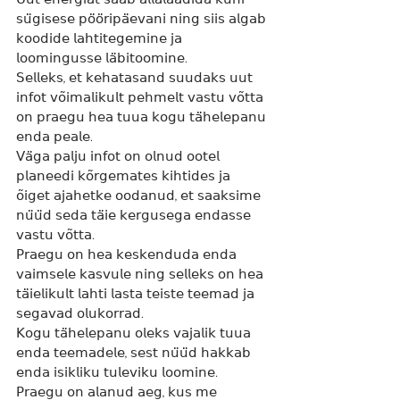
𝗌𝗎̈𝗀𝗂𝗌𝖾𝗌𝖾 𝗉𝗈̈𝗈̈𝗋𝗂𝗉𝖺̈𝖾𝗏𝖺𝗇𝗂 𝗇𝗂𝗇𝗀 𝗌𝗂𝗂𝗌 𝖺𝗅𝗀𝖺𝖻 
𝗄𝗈𝗈𝖽𝗂𝖽𝖾 𝗅𝖺𝗁𝗍𝗂𝗍𝖾𝗀𝖾𝗆𝗂𝗇𝖾 𝗃𝖺 
𝗅𝗈𝗈𝗆𝗂𝗇𝗀𝗎𝗌𝗌𝖾 𝗅𝖺̈𝖻𝗂𝗍𝗈𝗈𝗆𝗂𝗇𝖾.
𝖲𝖾𝗅𝗅𝖾𝗄𝗌, 𝖾𝗍 𝗄𝖾𝗁𝖺𝗍𝖺𝗌𝖺𝗇𝖽 𝗌𝗎𝗎𝖽𝖺𝗄𝗌 𝗎𝗎𝗍 
𝗂𝗇𝖿𝗈𝗍 𝗏𝗈̃𝗂𝗆𝖺𝗅𝗂𝗄𝗎𝗅𝗍 𝗉𝖾𝗁𝗆𝖾𝗅𝗍 𝗏𝖺𝗌𝗍𝗎 𝗏𝗈̃𝗍𝗍𝖺 
𝗈𝗇 𝗉𝗋𝖺𝖾𝗀𝗎 𝗁𝖾𝖺 𝗍𝗎𝗎𝖺 𝗄𝗈𝗀𝗎 𝗍𝖺̈𝗁𝖾𝗅𝖾𝗉𝖺𝗇𝗎 
𝖾𝗇𝖽𝖺 𝗉𝖾𝖺𝗅𝖾.
𝖵𝖺̈𝗀𝖺 𝗉𝖺𝗅𝗃𝗎 𝗂𝗇𝖿𝗈𝗍 𝗈𝗇 𝗈𝗅𝗇𝗎𝖽 𝗈𝗈𝗍𝖾𝗅 
𝗉𝗅𝖺𝗇𝖾𝖾𝖽𝗂 𝗄𝗈̃𝗋𝗀𝖾𝗆𝖺𝗍𝖾𝗌 𝗄𝗂𝗁𝗍𝗂𝖽𝖾𝗌 𝗃𝖺 
𝗈̃𝗂𝗀𝖾𝗍 𝖺𝗃𝖺𝗁𝖾𝗍𝗄𝖾 𝗈𝗈𝖽𝖺𝗇𝗎𝖽, 𝖾𝗍 𝗌𝖺𝖺𝗄𝗌𝗂𝗆𝖾 
𝗇𝗎̈𝗎̈𝖽 𝗌𝖾𝖽𝖺 𝗍𝖺̈𝗂𝖾 𝗄𝖾𝗋𝗀𝗎𝗌𝖾𝗀𝖺 𝖾𝗇𝖽𝖺𝗌𝗌𝖾 
𝗏𝖺𝗌𝗍𝗎 𝗏𝗈̃𝗍𝗍𝖺.
𝖯𝗋𝖺𝖾𝗀𝗎 𝗈𝗇 𝗁𝖾𝖺 𝗄𝖾𝗌𝗄𝖾𝗇𝖽𝗎𝖽𝖺 𝖾𝗇𝖽𝖺 
𝗏𝖺𝗂𝗆𝗌𝖾𝗅𝖾 𝗄𝖺𝗌𝗏𝗎𝗅𝖾 𝗇𝗂𝗇𝗀 𝗌𝖾𝗅𝗅𝖾𝗄𝗌 𝗈𝗇 𝗁𝖾𝖺 
𝗍𝖺̈𝗂𝖾𝗅𝗂𝗄𝗎𝗅𝗍 𝗅𝖺𝗁𝗍𝗂 𝗅𝖺𝗌𝗍𝖺 𝗍𝖾𝗂𝗌𝗍𝖾 𝗍𝖾𝖾𝗆𝖺𝖽 𝗃𝖺 
𝗌𝖾𝗀𝖺𝗏𝖺𝖽 𝗈𝗅𝗎𝗄𝗈𝗋𝗋𝖺𝖽.
𝖪𝗈𝗀𝗎 𝗍𝖺̈𝗁𝖾𝗅𝖾𝗉𝖺𝗇𝗎 𝗈𝗅𝖾𝗄𝗌 𝗏𝖺𝗃𝖺𝗅𝗂𝗄 𝗍𝗎𝗎𝖺 
𝖾𝗇𝖽𝖺 𝗍𝖾𝖾𝗆𝖺𝖽𝖾𝗅𝖾, 𝗌𝖾𝗌𝗍 𝗇𝗎̈𝗎̈𝖽 𝗁𝖺𝗄𝗄𝖺𝖻 
𝖾𝗇𝖽𝖺 𝗂𝗌𝗂𝗄𝗅𝗂𝗄𝗎 𝗍𝗎𝗅𝖾𝗏𝗂𝗄𝗎 𝗅𝗈𝗈𝗆𝗂𝗇𝖾.
𝖯𝗋𝖺𝖾𝗀𝗎 𝗈𝗇 𝖺𝗅𝖺𝗇𝗎𝖽 𝖺𝖾𝗀, 𝗄𝗎𝗌 𝗆𝖾 