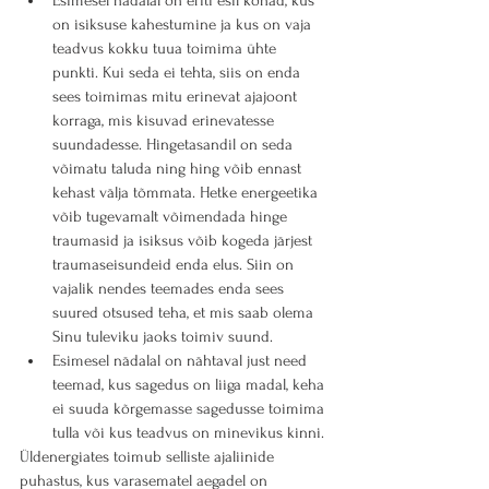
Esimesel nädalal on eriti esil kohad, kus 
on isiksuse kahestumine ja kus on vaja 
teadvus kokku tuua toimima ühte 
punkti. Kui seda ei tehta, siis on enda 
sees toimimas mitu erinevat ajajoont 
korraga, mis kisuvad erinevatesse 
suundadesse. Hingetasandil on seda 
võimatu taluda ning hing võib ennast 
kehast välja tõmmata. Hetke energeetika 
võib tugevamalt võimendada hinge 
traumasid ja isiksus võib kogeda järjest 
traumaseisundeid enda elus. Siin on 
vajalik nendes teemades enda sees 
suured otsused teha, et mis saab olema 
Sinu tuleviku jaoks toimiv suund.
Esimesel nädalal on nähtaval just need 
teemad, kus sagedus on liiga madal, keha 
ei suuda kõrgemasse sagedusse toimima 
tulla või kus teadvus on minevikus kinni.
Üldenergiates toimub selliste ajaliinide 
puhastus, kus varasematel aegadel on 