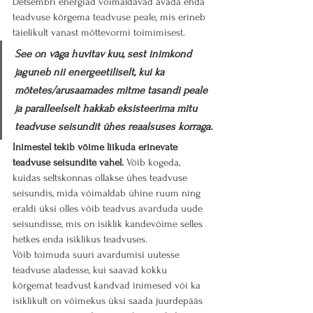
Detsembri energiad võimaldavad avada enda 
teadvuse kõrgema teadvuse peale, mis erineb 
täielikult vanast mõttevormi toimimisest.
See on väga huvitav kuu, sest inimkond 
jaguneb nii energeetiliselt, kui ka 
mõtetes/arusaamades mitme tasandi peale 
ja paralleelselt hakkab eksisteerima mitu 
teadvuse seisundit ühes reaalsuses korraga.
Inimestel tekib võime liikuda erinevate 
teadvuse seisundite vahel.
 Võib kogeda, 
kuidas seltskonnas ollakse ühes teadvuse 
seisundis, mida võimaldab ühine ruum ning 
eraldi üksi olles võib teadvus avarduda uude 
seisundisse, mis on isiklik kandevõime selles 
hetkes enda isiklikus teadvuses.
Võib toimuda suuri avardumisi uutesse 
teadvuse aladesse, kui saavad kokku 
kõrgemat teadvust kandvad inimesed või ka 
isiklikult on võimekus üksi saada juurdepääs 