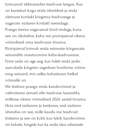
toimunud üldmassides teadvuse langus. Kus 
on kaotatud kogu enda identiteet ja enda 
olemuse kontakt kõrgema teadvusega ja 
sügavam südame kontakt iseendaga.
Praegu teeme sügavamat tööd endaga, kuna 
see on ülioluline, kuhu me pööripäeval oleme 
võimelised oma teadvuses tõusma.
Pööripäeval toimub enda esimeste kõrgemate 
seisundite sissetoomine keha-teadvusesse. 
Enne seda on aga aeg, kus tuleb enda jaoks 
saavutada kõrgeim sageduse hoidmise võime 
ning seisund, mis selles kehastuses hetkel 
võimalik on.
Me testime praegu enda kandevõimet ja 
valmistame ennast ette teadvuse tasandiks, 
millesse oleme võimelised 2024. aastal tõusma.
Hoia end südames ja keskmes, sest südame 
ühendus on see, mille kaudu me teadvust 
tõstame ja see on koht, kus tekib kandevõime 
nii kehale, hingele kui ka enda elus edasisele 