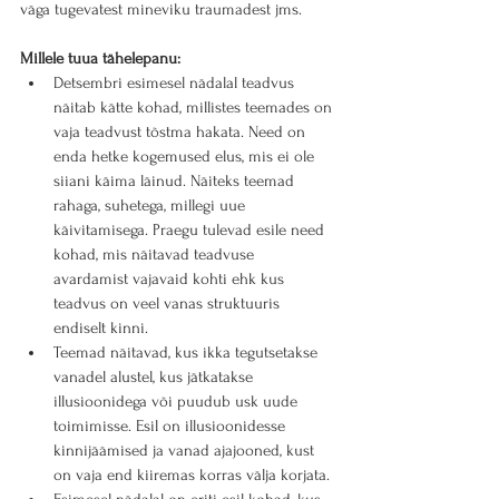
väga tugevatest mineviku traumadest jms.
Millele tuua tähelepanu:
Detsembri esimesel nädalal teadvus 
näitab kätte kohad, millistes teemades on 
vaja teadvust tõstma hakata. Need on 
enda hetke kogemused elus, mis ei ole 
siiani käima läinud. Näiteks teemad 
rahaga, suhetega, millegi uue 
käivitamisega. Praegu tulevad esile need 
kohad, mis näitavad teadvuse 
avardamist vajavaid kohti ehk kus 
teadvus on veel vanas struktuuris 
endiselt kinni.
Teemad näitavad, kus ikka tegutsetakse 
vanadel alustel, kus jätkatakse 
illusioonidega või puudub usk uude 
toimimisse. Esil on illusioonidesse 
kinnijäämised ja vanad ajajooned, kust 
on vaja end kiiremas korras välja korjata.