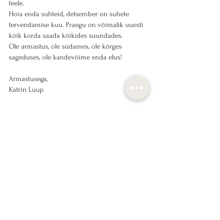
teele.
Hoia enda suhteid, detsember on suhete 
tervendamise kuu. Praegu on võimalik uuesti 
kõik korda saada kõikides suundades.
Ole armastus, ole südames, ole kõrges 
sageduses, ole kandevõime enda elus!
Armastusega,
Katrin Luup
Ostan pileti LIVE seansile