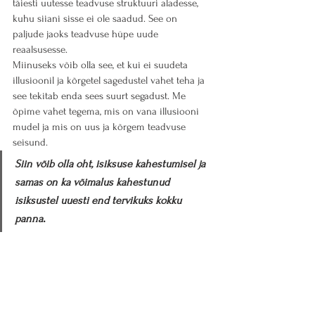
täiesti uutesse teadvuse struktuuri aladesse, 
kuhu siiani sisse ei ole saadud. See on 
paljude jaoks teadvuse hüpe uude 
reaalsusesse.
Miinuseks võib olla see, et kui ei suudeta 
illusioonil ja kõrgetel sagedustel vahet teha ja 
see tekitab enda sees suurt segadust. Me 
õpime vahet tegema, mis on vana illusiooni 
mudel ja mis on uus ja kõrgem teadvuse 
seisund.
Siin võib olla oht, isiksuse kahestumisel ja 
samas on ka võimalus kahestunud 
isiksustel uuesti end tervikuks kokku 
.
panna