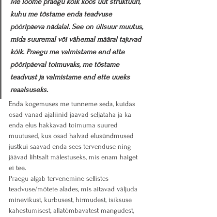
Me loome praegu kõik koos uut struktuuri, 
kuhu me tõstame enda teadvuse 
pööripäeva nädalal. See on ülisuur muutus, 
mida suuremal või vähemal määral tajuvad 
kõik. Praegu me valmistame end ette 
pööripäeval toimuvaks, me tõstame 
teadvust ja valmistame end ette uueks 
reaalsuseks.
Enda kogemuses me tunneme seda, kuidas 
osad vanad ajaliinid jäävad seljataha ja ka 
enda elus hakkavad toimuma suured 
muutused, kus osad halvad elusündmused 
justkui saavad enda sees tervenduse ning 
jäävad lihtsalt mälestuseks, mis enam haiget 
ei tee.
Praegu algab tervenemine sellistes 
teadvuse/mõtete alades, mis aitavad väljuda 
minevikust, kurbusest, hirmudest, isiksuse 
kahestumisest, allatõmbavatest mängudest, 