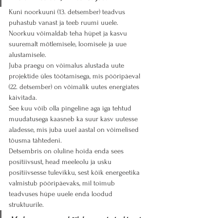
Kuni noorkuuni (13. detsember) teadvus 
puhastub vanast ja teeb ruumi uuele. 
Noorkuu võimaldab teha hüpet ja kasvu 
suuremalt mõtlemisele, loomisele ja uue 
alustamisele.
Juba praegu on võimalus alustada uute 
projektide üles töötamisega, mis pööripäeval 
(22. detsember) on võimalik uutes energiates 
käivitada.
See kuu võib olla pingeline aga iga tehtud 
muudatusega kaasneb ka suur kasv uutesse 
aladesse, mis juba uuel aastal on võimelised 
tõusma tähtedeni.
Detsembris on oluline hoida enda sees 
positiivsust, head meeleolu ja usku 
positiivsesse tulevikku, sest kõik energeetika 
valmistub pööripäevaks, mil toimub 
teadvuses hüpe uuele enda loodud 
struktuurile.