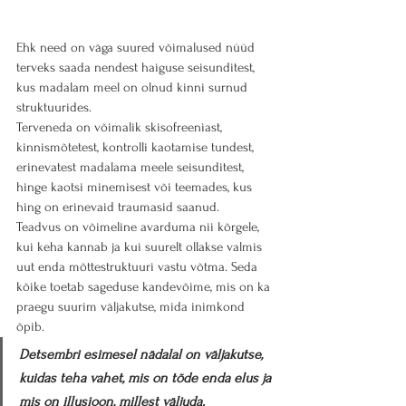
Ehk need on väga suured võimalused nüüd 
terveks saada nendest haiguse seisunditest, 
kus madalam meel on olnud kinni surnud 
struktuurides.
Terveneda on võimalik skisofreeniast, 
kinnismõtetest, kontrolli kaotamise tundest, 
erinevatest madalama meele seisunditest, 
hinge kaotsi minemisest või teemades, kus 
hing on erinevaid traumasid saanud.
Teadvus on võimeline avarduma nii kõrgele, 
kui keha kannab ja kui suurelt ollakse valmis 
uut enda mõttestruktuuri vastu võtma. Seda 
kõike toetab sageduse kandevõime, mis on ka 
praegu suurim väljakutse, mida inimkond 
õpib.
Detsembri esimesel nädalal on väljakutse, 
kuidas teha vahet, mis on tõde enda elus ja 
mis on illusioon, millest väljuda.