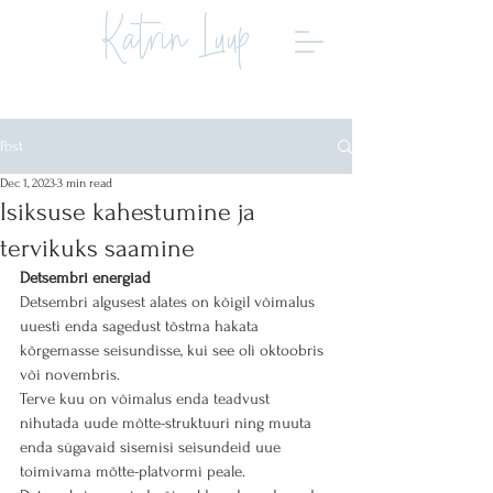
Katrin Luup
Post
Dec 1, 2023
3 min read
Isiksuse kahestumine ja
tervikuks saamine
Detsembri energiad
Detsembri algusest alates on kõigil võimalus 
uuesti enda sagedust tõstma hakata 
kõrgemasse seisundisse, kui see oli oktoobris 
või novembris.
Terve kuu on võimalus enda teadvust 
nihutada uude mõtte-struktuuri ning muuta 
enda sügavaid sisemisi seisundeid uue 
toimivama mõtte-platvormi peale.