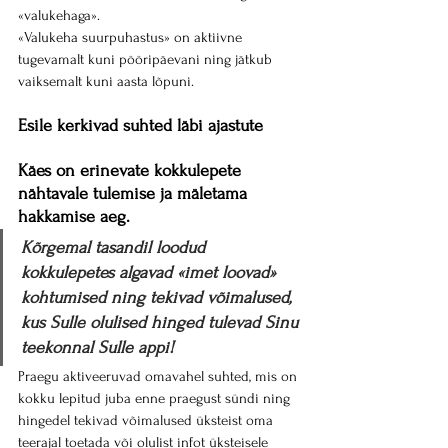
«valukehaga».
«Valukeha suurpuhastus» on aktiivne 
tugevamalt kuni pööripäevani ning jätkub 
vaiksemalt kuni aasta lõpuni.
Esile kerkivad suhted läbi ajastute
Käes on erinevate kokkulepete 
nähtavale tulemise ja mäletama 
hakkamise aeg.
Kõrgemal tasandil loodud 
kokkulepetes algavad «imet loovad» 
kohtumised ning tekivad võimalused, 
kus Sulle olulised hinged tulevad Sinu 
teekonnal Sulle appi!
Praegu aktiveeruvad omavahel suhted, mis on 
kokku lepitud juba enne praegust sündi ning 
hingedel tekivad võimalused üksteist oma 
teerajal toetada või olulist infot üksteisele 