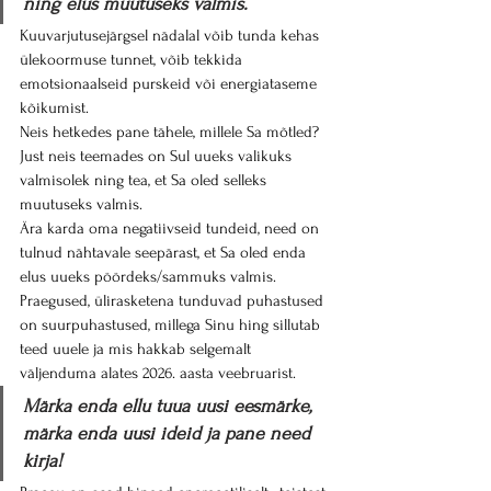
ning elus muutuseks valmis.
Kuuvarjutusejärgsel nädalal võib tunda kehas 
ülekoormuse tunnet, võib tekkida 
emotsionaalseid purskeid või energiataseme 
kõikumist. 
Neis hetkedes pane tähele, millele Sa mõtled? 
Just neis teemades on Sul uueks valikuks 
valmisolek ning tea, et Sa oled selleks 
muutuseks valmis.
Ära karda oma negatiivseid tundeid, need on 
tulnud nähtavale seepärast, et Sa oled enda 
elus uueks pöördeks/sammuks valmis.
Praegused, ülirasketena tunduvad puhastused 
on suurpuhastused, millega Sinu hing sillutab 
teed uuele ja mis hakkab selgemalt 
väljenduma alates 2026. aasta veebruarist.
Märka enda ellu tuua uusi eesmärke, 
märka enda uusi ideid ja pane need 
kirja!