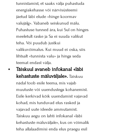
tunnistamist, et saaks välja puhastuda 
energiakehasse või närvisüsteemi 
jäetud läbi elude «hinge koormav 
valujälg». Vabaneb seiskunud mälu. 
Puhastuse tunned ära, kui Sul on hinges 
meeletult raske ja Sa ei suuda valikut 
teha. Või puudub justkui 
valikuvõimalus. Kui muud ei oska, siis 
lihtsalt «tunnista valu» ja hinga seda 
teemat endast välja.
Täiskuul avaneb infokanal «läbi 
kehastuste mäluväljale».
 Täiskuu 
nädal toob esile teema, mis vajab 
muutuste või uuendustega kohanemist. 
Esile kerkivad kõik uuendamist vajavad 
kohad, mis tunduvad elus rasked ja 
vajavad uute ideede ammutamist. 
Täiskuu aegu on lahti infokanal «läbi 
kehastuste mäluväljale», kus on võimalik 
teha allalaadimisi enda elus praegu esil 