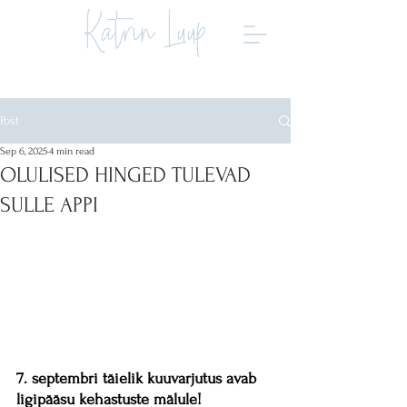
Katrin Luup
Post
Sep 6, 2025
4 min read
OLULISED HINGED TULEVAD
SULLE APPI
7. septembri täielik kuuvarjutus avab 
ligipääsu kehastuste mälule!