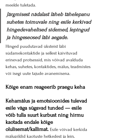
meelde tuletada.
Järgmisest nädalast läheb tähelepanu 
suhetes toimuvale ning esile kerkivad 
hingedevahelised sidemed, lepingud 
ja hingeseosed läbi aegade.
Hinged puudutavad üksteist läbi 
südamekontaktide ja sellest käivituvad 
erinevad protsessid, mis võivad avalduda 
kehas, suhetes, kontaktides, mälus, teadmistes 
või isegi uute tajude avanemisena. 
Kõige enam reageerib praegu keha
Kehamälus ja emotsioonides tulevad 
esile väga sügavad tunded — esile 
võib tulla suurt kurbust ning hirmu 
kaotada endale kõige 
olulisemat/kallimat.
 Esile võivad kerkida 
mälupildid kaotuste hetkedest ja lein, 