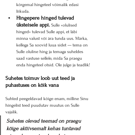
kõrgemal hingeteel võimalik edasi 
liikuda.
Hingepere hinged tulevad 
üksteisele appi.
 Sulle «olulised 
hinged» tulevad Sulle appi, et läbi 
minna valust või ära tunda uus. Märka, 
kellega Sa soovid luua sidet — tema on 
Sulle oluline hing ja temaga suheldes 
saad vastuse sellele, mida Sa praegu 
enda hingeteel otsid. Ole julge ja teadlik!
Suhetes toimuv loob uut teed ja 
puhastuses on kõik vana
Suhted peegeldavad kõige enam, milline Sinu 
hingelist teed puudutav muutus on Sulle 
vajalik.
Suhetes olevad teemad on praegu 
kõige aktiivsemalt kehas tuntavad 