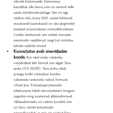
olevale küsimusele. Esimesena 
kanaldub alla teave, mis on seotud selle 
aasta sündmuste-jadaga. See on aga 
oluline info, kuna 2025. aastal tehtavad 
muutused/uuendused on uks järgmistel 
aastatel avanevatesse võimalikkustesse. 
Usalda sisetunnet, see näitab esmaste 
sammude vajalikkust, isegi kui mõistus 
tahaks rääkida muud.
Kuuvarjutus avab siseväljades 
koode.
 Kui oled enda valukeha 
varjuküljest läbi läinud, siis algab Sinu 
jaoks UUS AJASTU. Sinu keha otsib 
praegu kõiki võimalusi, kuidas 
vabaneda raskusest, valust, hirmust, 
vihast jms. Puhastusprotsesside 
tulemusena tekib närvisüsteemi kõrgem 
sagedus ning avanevad allalaadimised. 
Allalaadimiseks on valmis koodid, mis 
on Sinu «teiste kehastuste 
pärandkoodid» ja mis on seotud Sinu 