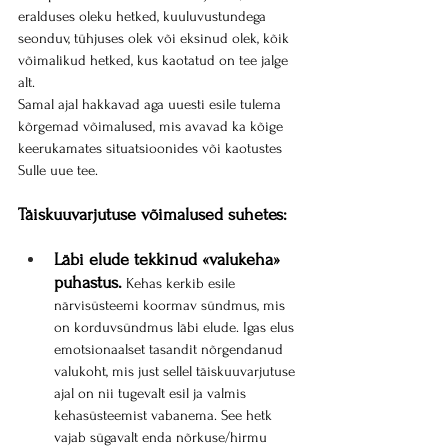
eralduses oleku hetked, kuuluvustundega 
seonduv, tühjuses olek või eksinud olek, kõik 
võimalikud hetked, kus kaotatud on tee jalge 
alt.
Samal ajal hakkavad aga uuesti esile tulema 
kõrgemad võimalused, mis avavad ka kõige 
keerukamates situatsioonides või kaotustes 
Sulle uue tee.
Täiskuuvarjutuse võimalused suhetes:
Läbi elude tekkinud «valukeha» 
puhastus.
 Kehas kerkib esile 
närvisüsteemi koormav sündmus, mis 
on korduvsündmus läbi elude. Igas elus 
emotsionaalset tasandit nõrgendanud 
valukoht, mis just sellel täiskuuvarjutuse 
ajal on nii tugevalt esil ja valmis 
kehasüsteemist vabanema. See hetk 
vajab sügavalt enda nõrkuse/hirmu 