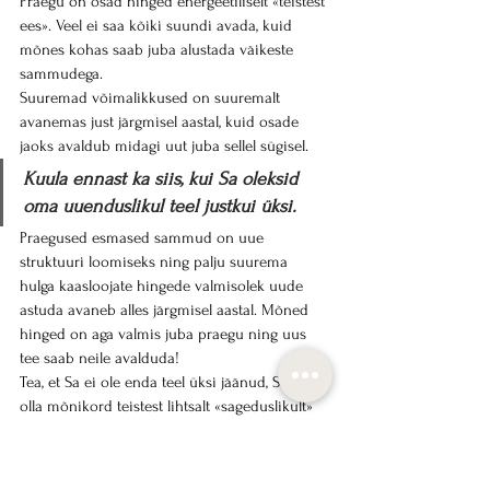
Praegu on osad hinged energeetiliselt «teistest 
ees». Veel ei saa kõiki suundi avada, kuid 
mõnes kohas saab juba alustada väikeste 
sammudega. 
Suuremad võimalikkused on suuremalt 
avanemas just järgmisel aastal, kuid osade 
jaoks avaldub midagi uut juba sellel sügisel.
Kuula ennast ka siis, kui Sa oleksid 
oma uuenduslikul teel justkui üksi.
Praegused esmased sammud on uue 
struktuuri loomiseks ning palju suurema 
hulga kaasloojate hingede valmisolek uude 
astuda avaneb alles järgmisel aastal. Mõned 
hinged on aga valmis juba praegu ning uus 
tee saab neile avalduda!
Tea, et Sa ei ole enda teel üksi jäänud, Sa võid 
olla mõnikord teistest lihtsalt «sageduslikult» 
pisut ees.
Otsi endasarnaseid hingi, kellega koostööd 
alustada. Alusta väikesemate sammudega ja 