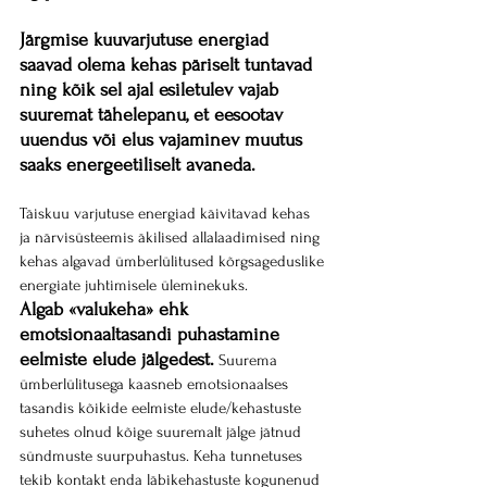
Järgmise kuuvarjutuse energiad 
saavad olema kehas päriselt tuntavad 
ning kõik sel ajal esiletulev vajab 
suuremat tähelepanu, et eesootav 
uuendus või elus vajaminev muutus 
saaks energeetiliselt avaneda.
Täiskuu varjutuse energiad käivitavad kehas 
ja närvisüsteemis äkilised allalaadimised ning 
kehas algavad ümberlülitused kõrgsageduslike 
energiate juhtimisele üleminekuks.
Algab «valukeha» ehk 
emotsionaaltasandi puhastamine 
eelmiste elude jälgedest.
 Suurema 
ümberlülitusega kaasneb emotsionaalses 
tasandis kõikide eelmiste elude/kehastuste 
suhetes olnud kõige suuremalt jälge jätnud 
sündmuste suurpuhastus. Keha tunnetuses 
tekib kontakt enda läbikehastuste kogunenud 