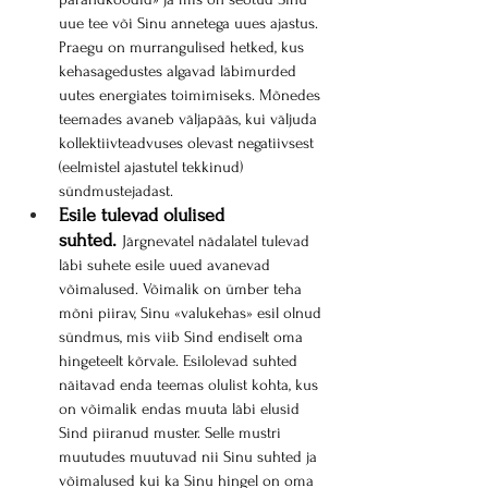
uue tee või Sinu annetega uues ajastus. 
Praegu on murrangulised hetked, kus 
kehasagedustes algavad läbimurded 
uutes energiates toimimiseks. Mõnedes 
teemades avaneb väljapääs, kui väljuda 
kollektiivteadvuses olevast negatiivsest 
(eelmistel ajastutel tekkinud) 
sündmustejadast.
Esile tulevad olulised 
suhted.
Järgnevatel nädalatel tulevad 
läbi suhete esile uued avanevad 
võimalused. Võimalik on ümber teha 
mõni piirav, Sinu «valukehas» esil olnud 
sündmus, mis viib Sind endiselt oma 
hingeteelt kõrvale. Esilolevad suhted 
näitavad enda teemas olulist kohta, kus 
on võimalik endas muuta läbi elusid 
Sind piiranud muster. Selle mustri 
muutudes muutuvad nii Sinu suhted ja 
võimalused kui ka Sinu hingel on oma 