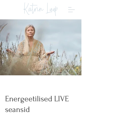
Katrin Luup
Energeetilised LIVE
seansid