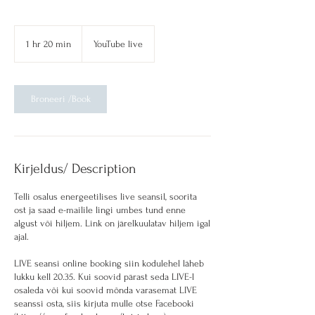
1 hr 20 min
1
YouTube live
h
2
0
m
Broneeri /Book
i
n
Kirjeldus/ Description
Telli osalus energeetilises live seansil, soorita
ost ja saad e-mailile lingi umbes tund enne
algust või hiljem. Link on järelkuulatav hiljem igal
ajal.
LIVE seansi online booking siin kodulehel läheb
lukku kell 20.35. Kui soovid pärast seda LIVE-l
osaleda või kui soovid mõnda varasemat LIVE
seanssi osta, siis kirjuta mulle otse Facebooki