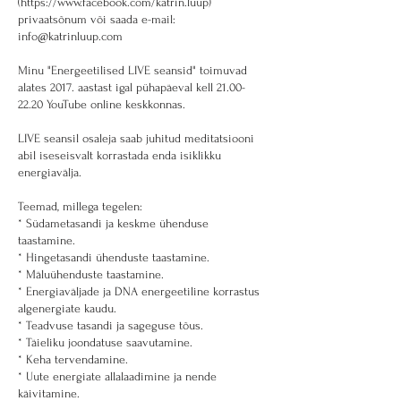
(https://www.facebook.com/katrin.luup)
privaatsõnum või saada e-mail:
info@katrinluup.com
Minu "Energeetilised LIVE seansid" toimuvad
alates 2017. aastast igal pühapäeval kell 21.00-
22.20 YouTube online keskkonnas.
LIVE seansil osaleja saab juhitud meditatsiooni
abil iseseisvalt korrastada enda isiklikku
energiavälja.
Teemad, millega tegelen:
* Südametasandi ja keskme ühenduse
taastamine.
* Hingetasandi ühenduste taastamine.
* Mäluühenduste taastamine.
* Energiaväljade ja DNA energeetiline korrastus
algenergiate kaudu.
* Teadvuse tasandi ja sageguse tõus.
* Täieliku joondatuse saavutamine.
* Keha tervendamine.
* Uute energiate allalaadimine ja nende
käivitamine.