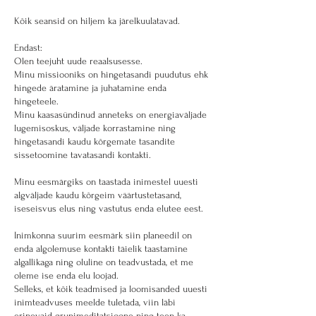
Kõik seansid on hiljem ka järelkuulatavad.
Endast:
Olen teejuht uude reaalsusesse.
Minu missiooniks on hingetasandi puudutus ehk
hingede äratamine ja juhatamine enda
hingeteele.
Minu kaasasündinud anneteks on energiaväljade
lugemisoskus, väljade korrastamine ning
hingetasandi kaudu kõrgemate tasandite
sissetoomine tavatasandi kontakti.
Minu eesmärgiks on taastada inimestel uuesti
algväljade kaudu kõrgeim väärtustetasand,
iseseisvus elus ning vastutus enda elutee eest.
Inimkonna suurim eesmärk siin planeedil on
enda algolemuse kontakti täielik taastamine
algallikaga ning oluline on teadvustada, et me
oleme ise enda elu loojad.
Selleks, et kõik teadmised ja loomisanded uuesti
inimteadvuses meelde tuletada, viin läbi
erinevaid grupimeditatsioone ning teen ka